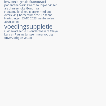
lenvatinib
fluorouracil
gehakt
patientenervaringsverhaal
bijwerkingen
als diarree
Joke Goudriaan
Houtsmullerdieet. Marijke
mediane
overleving
hersentumorne
Rosanne
Hertsberger
ESMO 2023: aanbevolen
abstracten
voedingsuppletie
Okinawadieet
VUB-onderzoekers Olaya
Lara en Pauline Janssen
meervoudig
onverzadigde vetten