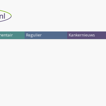
entair
Regulier
Kankernieuws