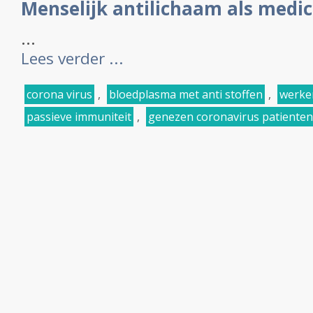
Menselijk antilichaam als medic
...
Lees verder ...
corona virus
,
bloedplasma met anti stoffen
,
werke
passieve immuniteit
,
genezen coronavirus patienten