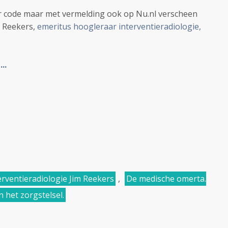
 code maar met vermelding ook op Nu.nl verscheen
m Reekers,
emeritus hoogleraar interventieradiologie,
..
erventieradiologie Jim Reekers
,
De medische omerta.
n het zorgstelsel.