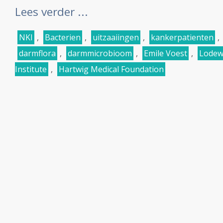
Lees verder ...
NKI
,
Bacterien
,
uitzaaiingen
,
kankerpatienten
,
darmflora
,
darmmicrobioom
,
Emile Voest
,
Lodew
Institute
,
Hartwig Medical Foundation