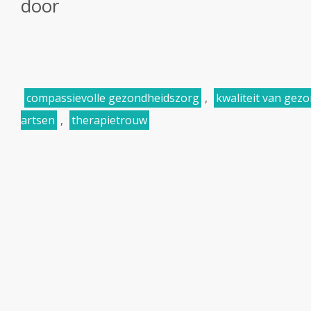
door
compassievolle gezondheidszorg
,
kwaliteit van gez
artsen
,
therapietrouw