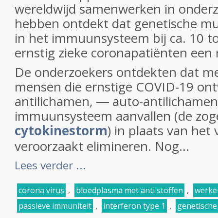
wereldwijd samenwerken in onderz
hebben ontdekt dat genetische mu
in het immuunsysteem bij ca. 10 t
ernstig zieke coronapatiënten een r
De onderzoekers ontdekten dat m
mensen die ernstige COVID-19 ontw
antilichamen, ― auto-antilichamen
immuunsysteem aanvallen (de zog
cytokinestorm
) in plaats van het 
veroorzaakt elimineren. Nog...
Lees verder ...
corona virus
,
bloedplasma met anti stoffen
,
werke
passieve immuniteit
,
interferon type 1
,
genetische