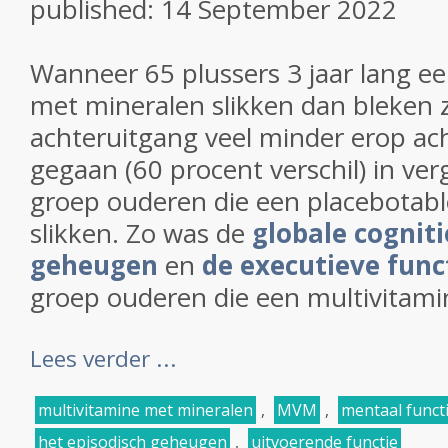
published:
14 September 2022
Wanneer 65 plussers 3 jaar lang e
met mineralen slikken dan bleken z
achteruitgang veel minder erop acht
gegaan (60 procent verschil) in ver
groep ouderen die een placebotabl
slikken. Zo was de
globale cogniti
geheugen
en
de executieve func
groep ouderen die een multivitamine
Lees verder ...
multivitamine met mineralen
,
MVM
,
mentaal funct
het episodisch geheugen
,
uitvoerende functie