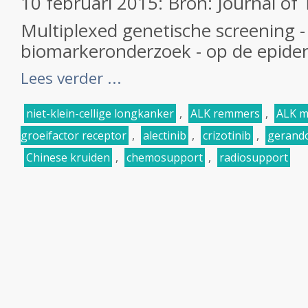
10 februari 2015: Bron: Journal of
Multiplexed genetische screening -
biomarkeronderzoek - op de epider
Lees verder ...
niet-klein-cellige longkanker
,
ALK remmers
,
ALK m
groeifactor receptor
,
alectinib
,
crizotinib
,
gerando
Chinese kruiden
,
chemosupport
,
radiosupport