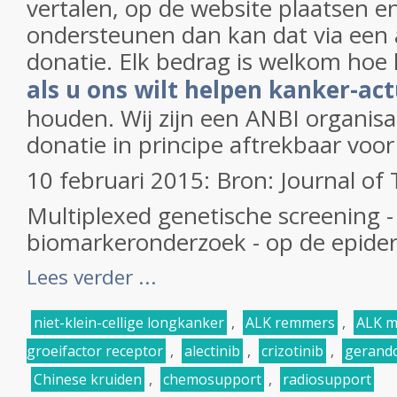
vertalen, op de website plaatsen en
ondersteunen dan kan dat via een 
donatie. Elk bedrag is welkom hoe 
als u ons wilt helpen kanker-act
houden. Wij zijn een ANBI organisa
donatie in principe aftrekbaar voor
10 februari 2015: Bron: Journal of
Multiplexed genetische screening -
biomarkeronderzoek - op de epider
Lees verder ...
niet-klein-cellige longkanker
,
ALK remmers
,
ALK m
groeifactor receptor
,
alectinib
,
crizotinib
,
gerando
Chinese kruiden
,
chemosupport
,
radiosupport