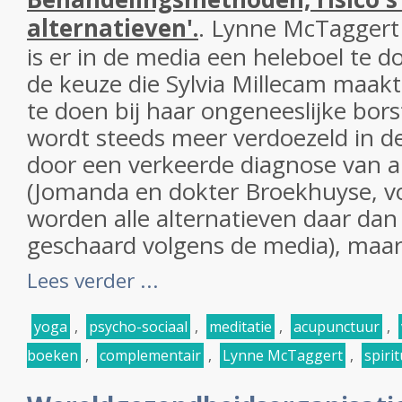
alternatieven'.
. Lynne McTaggert
is er in de media een heleboel te 
de keuze die Sylvia Millecam maa
te doen bij haar ongeneeslijke bor
wordt steeds meer verdoezeld in de
door een verkeerde diagnose van al
(Jomanda en dokter Broekhuyse, v
worden alle alternatieven daar da
geschaard volgens de media), maar f
Lees verder ...
yoga
,
psycho-sociaal
,
meditatie
,
acupunctuur
,
boeken
,
complementair
,
Lynne McTaggert
,
spiri