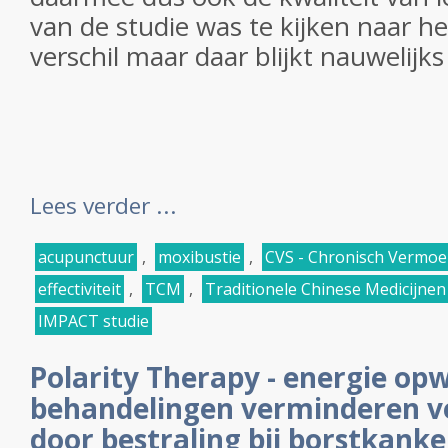
van de studie was te kijken naar h
verschil maar daar blijkt nauwelijks 
Lees verder ...
acupunctuur
,
moxibustie
,
CVS - Chronisch Vermoe
effectiviteit
,
TCM
,
Traditionele Chinese Medicijnen
IMPACT studie
Polarity Therapy - energie o
behandelingen verminderen v
door bestraling bij borstkank