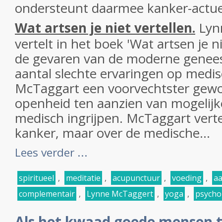
ondersteunt daarmee kanker-actue
Wat artsen je niet vertellen.
Lyn
vertelt in het boek 'Wat artsen je ni
de gevaren van de moderne genee
aantal slechte ervaringen op medis
McTaggart een voorvechtster gew
openheid ten aanzien van mogelijke
medisch ingrijpen. McTaggart vertel
kanker, maar over de medische...
Lees verder ...
spiritueel
,
meditatie
,
acupunctuur
,
voeding
,
a
complementair
,
Lynne McTaggert
,
yoga
,
psycho
Als het kwaad goede mensen tr