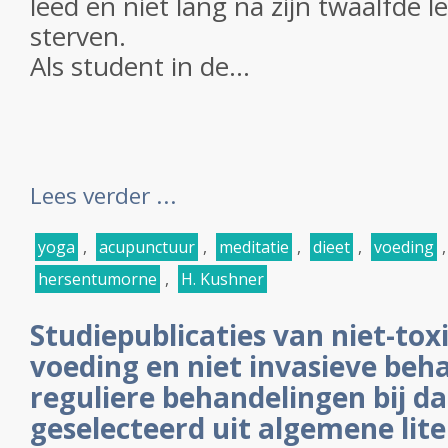
leed en niet lang na zijn twaalfde l
sterven.
Als student in de...
Lees verder ...
yoga
,
acupunctuur
,
meditatie
,
dieet
,
voeding
hersentumorne
,
H. Kushner
Studiepublicaties van niet-tox
voeding en niet invasieve beh
reguliere behandelingen bij 
geselecteerd uit algemene lite