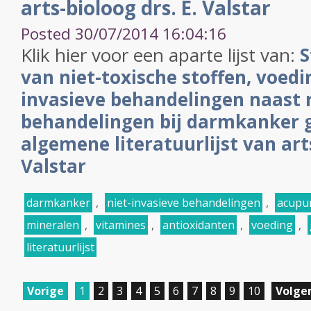
arts-bioloog drs. E. Valstar
Posted 30/07/2014 16:04:16
Klik hier voor een aparte lijst van:
S
van niet-toxische stoffen, voedi
invasieve behandelingen naast 
behandelingen bij darmkanker g
algemene literatuurlijst van arts
Valstar
darmkanker
,
niet-invasieve behandelingen
,
acupu
mineralen
,
vitamines
,
antioxidanten
,
voeding
,
literatuurlijst
Vorige
1
2
3
4
5
6
7
8
9
10
Volge