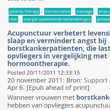
polarity therapy
,
bioresonance
,
massage
,
acupu
reiki
,
energie opwekkende behandelingen
,
gebeds
Acupunctuur verbetert levens
slaap en vermindert angst bij
borstkankerpatienten, die las
opvliegers in vergelijking met
hormoontherapie.
Posted 20/11/2011 12:33:15
20 november 2011: Bron:
Support 
Apr 6. [Epub ahead of print]
Wanneer vrouwen met
borstkank
hebben van opvliegers acupunctuur 