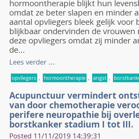
hormoontherapie blijkt hun levensk
omdat ze beter slapen en minder 
aantal opvliegers bleek gelijk voo
blijkbaar ondervinden de vrouwen 
deze opvliegers omdat zij minder a
de...
Lees verder ...
opvliegers
,
hormoontherapie
,
angst
,
borstkank
Acupunctuur vermindert onts
van door chemotherapie vero
perifere neuropathie bij over
borstkanker stadium I tot III.
Posted 11/11/2019 14:39:31