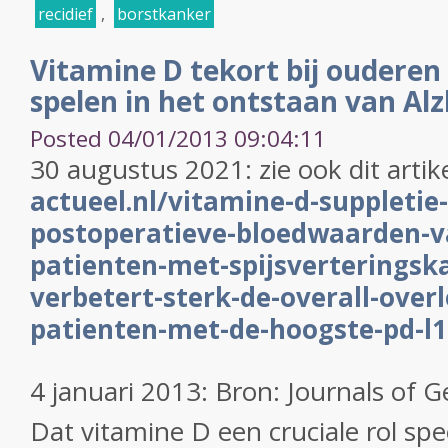
recidief
,
borstkanker
Vitamine D tekort bij ouderen l
spelen in het ontstaan van Al
Posted 04/01/2013 09:04:11
30 augustus 2021: zie ook dit artik
actueel.nl/vitamine-d-suppletie
postoperatieve-bloedwaarden-va
patienten-met-spijsverteringsk
verbetert-sterk-de-overall-over
patienten-met-de-hoogste-pd-l
4 januari 2013: Bron:
Journals of G
Dat vitamine D een cruciale rol spe