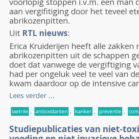
voorlopig stoppen i.v.m. een man d
aan vergifitiging door het teveel e
abrikozenpitten.
Uit
RTL nieuws
:
Erica Kruiderijen heeft alle zakken
abrikozenpitten uit de schappen g
doet dat vanwege de vergiftiging va
had per ongeluk veel te veel van d
kwam daardoor op de intensive care
Lees verder ...
laetrile
,
antioxidanten
,
kanker
,
preventie
,
com
Studiepublicaties van niet-tox
voeding en niet invasieve beh