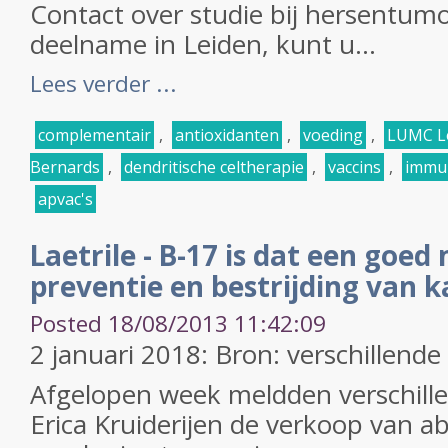
Contact over studie bij hersentum
deelname in Leiden, kunt u...
Lees verder ...
complementair
,
antioxidanten
,
voeding
,
LUMC L
Bernards
,
dendritische celtherapie
,
vaccins
,
immu
apvac's
Laetrile - B-17 is dat een goed 
preventie en bestrijding van 
Posted 18/08/2013 11:42:09
2 januari 2018: Bron: verschillend
Afgelopen week meldden verschill
Erica Kruiderijen de verkoop van a