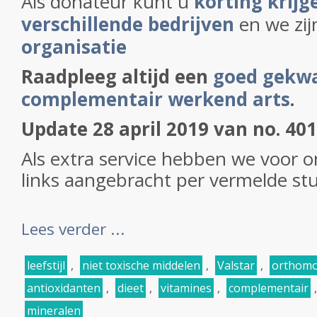
Als donateur kunt u
korting krijge
verschillende bedrijven
en we zi
organisatie
Raadpleeg altijd een
goed gekwa
complementair werkend arts
.
Update 28 april 2019 van no. 40
Als extra service hebben we voor 
links aangebracht per vermelde stud
Lees verder ...
leefstijl
,
niet toxische middelen
,
Valstar
,
orthomol
antioxidanten
,
dieet
,
vitamines
,
complementair
mineralen