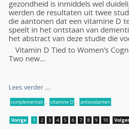
gezondheid is inmiddels wel duidel
werden de resultaten uit twee stud
die aantonen dat een vitamine D te
speelt in het ontstaan van dementi
het abstract van deze studie die vo
Vitamin D Tied to Women’s Cogn
Two new...
Lees verder ...
complementair
,
vitamine D
,
antioxidanten
Vorige
1
2
3
4
5
6
7
8
9
10
Volge