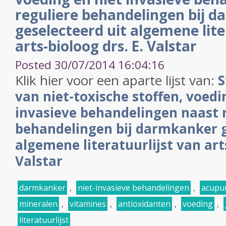
reguliere behandelingen bij 
geselecteerd uit algemene lite
arts-bioloog drs. E. Valstar
Posted 30/07/2014 16:04:16
Klik hier voor een aparte lijst van:
S
van niet-toxische stoffen, voedi
invasieve behandelingen naast 
behandelingen bij darmkanker g
algemene literatuurlijst van arts
Valstar
darmkanker
,
niet-invasieve behandelingen
,
acupu
mineralen
,
vitamines
,
antioxidanten
,
voeding
,
literatuurlijst