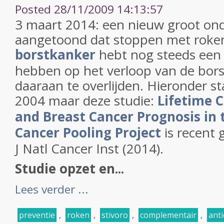
Posted 28/11/2009 14:13:57
3 maart 2014: een nieuw groot on
aangetoond dat stoppen met roken, 
borstkanker
hebt nog steeds een p
hebben op het verloop van de bor
daaraan te overlijden. Hieronder st
2004 maar deze studie:
Lifetime 
and Breast Cancer Prognosis in 
Cancer Pooling Project
is recent 
J Natl Cancer Inst
(2014).
Studie opzet en...
Lees verder ...
preventie
,
roken
,
stivoro
,
complementair
,
ant