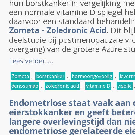
hun borstkanker in vergelijking me
een normale vitamine D spiegel heb
daarvoor een standaard behandelin
Zometa - Zoledronic Acid
. Dit bli
deelstudie bij postmenopauzale vr
overgang) van de grotere Azure stud
Lees verder ...
Zometa
,
borstkanker
,
hormoongevoelig
,
levert
denosumab
,
zoledronic acid
,
vitamine D
,
visolie
Endometriose staat vaak aan 
eierstokkanker en geeft bete
langere overlevingstijd dan ni
endometriose gerelateerde ei