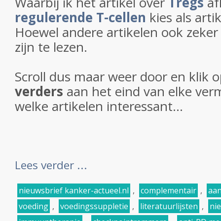
Waarbij ik het artikel over
Tregs
af
regulerende T-cellen
kies als art
Hoewel andere artikelen ook zeker
zijn te lezen.
Scroll dus maar weer door en klik 
verders
aan het eind van elke verm
welke artikelen interessant...
Lees verder ...
nieuwsbrief kanker-actueel.nl
,
complementair
,
aan
voeding
,
voedingssuppletie
,
literatuurlijsten
,
ni