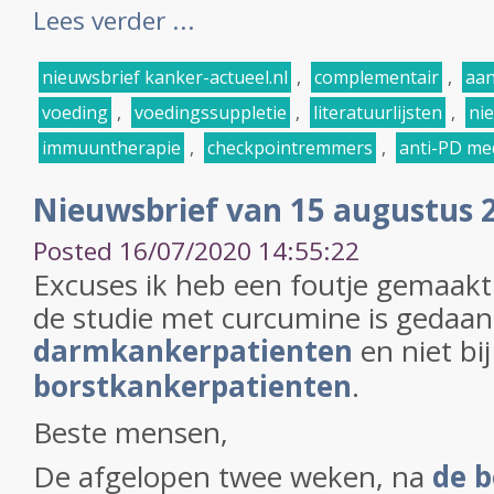
Lees verder ...
nieuwsbrief kanker-actueel.nl
,
complementair
,
aan
voeding
,
voedingssuppletie
,
literatuurlijsten
,
ni
immuuntherapie
,
checkpointremmers
,
anti-PD me
Nieuwsbrief van 15 augustus 
Posted 16/07/2020 14:55:22
Excuses ik heb een foutje gemaakt 
de studie met curcumine is gedaan 
darmkankerpatienten
en niet bij
borstkankerpatienten
.
Beste mensen,
De afgelopen twee weken, na
de b