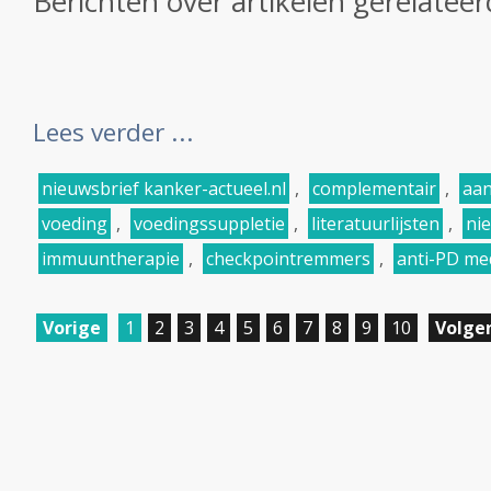
Berichten over artikelen gerelateerd
Lees verder ...
nieuwsbrief kanker-actueel.nl
,
complementair
,
aan
voeding
,
voedingssuppletie
,
literatuurlijsten
,
ni
immuuntherapie
,
checkpointremmers
,
anti-PD me
Vorige
1
2
3
4
5
6
7
8
9
10
Volge