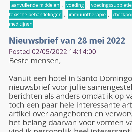
aanvullende middelen
,
voeding
,
voedingssuppletie
toxische behandelingen
,
immuuntherapie
,
checkpo
medicijnen
Nieuwsbrief van 28 mei 2022
Posted 02/05/2022 14:14:00
Beste mensen,
Vanuit een hotel in Santo Doming
nieuwsbrief voor jullie samengestel
berichten als anders omdat ik op 
toch een paar hele interessante art
artikel over aangeboren en verwor
het belang daarvan voor vormen 
vind ik persoonlijk heel interessant