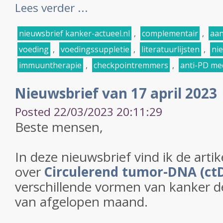
Lees verder ...
nieuwsbrief kanker-actueel.nl
,
complementair
,
aan
voeding
,
voedingssuppletie
,
literatuurlijsten
,
ni
immuuntherapie
,
checkpointremmers
,
anti-PD me
Nieuwsbrief van 17 april 2023
Posted 22/03/2023 20:11:29
Beste mensen,
In deze nieuwsbrief vind ik de artik
over
Circulerend tumor-DNA (ct
verschillende vormen van kanker d
van afgelopen maand.