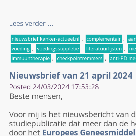
Lees verder ...
nieuwsbrief kanker-actueel.nl
,
complementair
,
aan
voeding
,
voedingssuppletie
,
literatuurlijsten
,
ni
immuuntherapie
,
checkpointremmers
,
anti-PD me
Nieuwsbrief van 21 april 2024
Posted 24/03/2024 17:53:28
Beste mensen,
Voor mij is het nieuwsbericht van
studiepublicatie dat meer dan de h
door het
Europees Geneesmidde