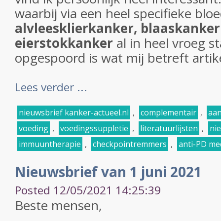
waarbij via een heel specifieke blo
alvleesklierkanker,
blaaskanker
eierstokkanker
al in heel vroeg 
opgespoord is wat mij betreft artike
Lees verder ...
nieuwsbrief kanker-actueel.nl
,
complementair
,
aan
voeding
,
voedingssuppletie
,
literatuurlijsten
,
ni
immuuntherapie
,
checkpointremmers
,
anti-PD me
Nieuwsbrief van 1 juni 2021
Posted 12/05/2021 14:25:39
Beste mensen,