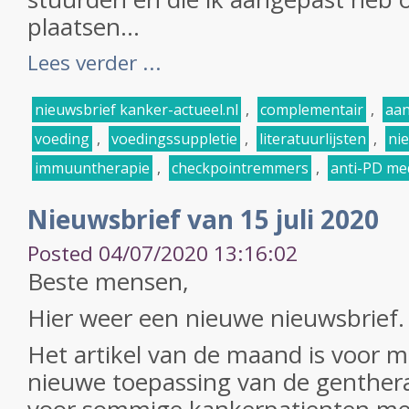
plaatsen...
Lees verder ...
nieuwsbrief kanker-actueel.nl
,
complementair
,
aan
voeding
,
voedingssuppletie
,
literatuurlijsten
,
ni
immuuntherapie
,
checkpointremmers
,
anti-PD me
Nieuwsbrief van 15 juli 2020
Posted 04/07/2020 13:16:02
Beste mensen,
Hier weer een nieuwe nieuwsbrief.
Het artikel van de maand is voor m
nieuwe toepassing van de genther