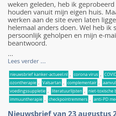
weken geleden, heb ik geprobeerd 
houden vanuit mijn eigen huis. Ma
werken aan de site even laten ligg
helemaal anders doen. Wel heb ik
persoonlijk geholpen en mijn e-mai
beantwoord.
...
Lees verder ...
nieuwsbrief kanker-actueel.nl
,
corona virus
,
COVI
ozontherapie
,
Valsartan
,
complementair
,
aanvul
voedingssuppletie
,
literatuurlijsten
,
niet-toxische
immuuntherapie
,
checkpointremmers
,
anti-PD me
Nieuwsbrief van 23 augustus 