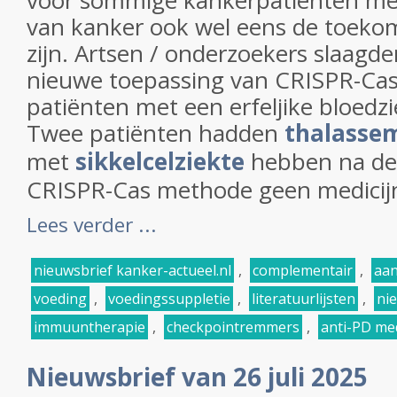
voor sommige kankerpatienten met
van kanker ook wel eens de toeko
zijn. Artsen / onderzoekers slaagd
nieuwe toepassing van CRISPR-Ca
patiënten met een erfeljike bloedz
Twee patiënten hadden
thalasse
met
sikkelcelziekte
hebben na de 
CRISPR-Cas methode geen medicijn
Lees verder ...
nieuwsbrief kanker-actueel.nl
,
complementair
,
aan
voeding
,
voedingssuppletie
,
literatuurlijsten
,
ni
immuuntherapie
,
checkpointremmers
,
anti-PD me
Nieuwsbrief van 26 juli 2025