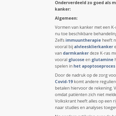
Onderverdeeld zo goed als m
kanker:
Algemeen:
Vormen van kanker met een K-ra
nu toe beschikbare behandelin
Zelfs
immuuntherapie
heeft n
vooral bij
alvleesklierkanker
van
darmkanker
deze K-ras mu
vooral
glucose
en
glutamine
h
spelen in
het apoptoseproces
Door de nadruk op de zorg voor
Covid-19
komt andere reguliere
betalen hiervoor de rekening. 
omdat patiënten zich niet mel
Volkskrant heeft alles op een rij
naar studies en analyses toege