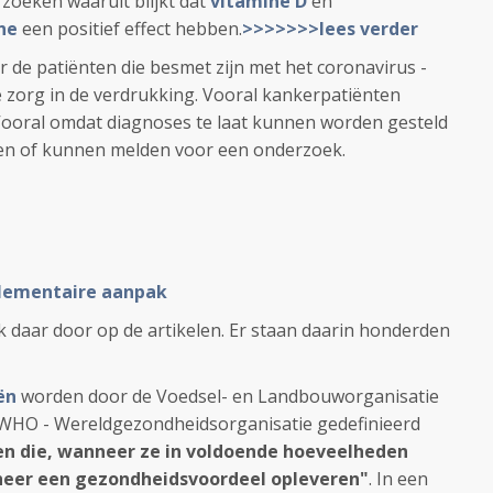
rzoeken waaruit blijkt dat
vitamine D
en
ne
een positief effect hebben.
>>>>>>>lees verder
 de patiënten die besmet zijn met het coronavirus -
 zorg in de verdrukking. Vooral kankerpatiënten
Vooral omdat diagnoses te laat kunnen worden gesteld
den of kunnen melden voor een onderzoek.
plementaire aanpak
k daar door op de artikelen. Er staan daarin honderden
ën
worden door de Voedsel- en Landbouworganisatie
 WHO - Wereldgezondheidsorganisatie gedefinieerd
n die, wanneer ze in voldoende hoeveelheden
heer een gezondheidsvoordeel opleveren"
. In een