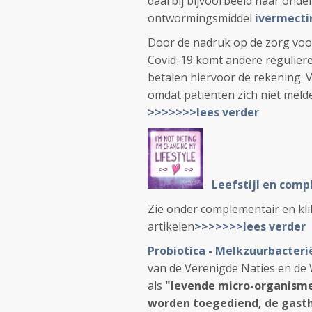
daarbij bijvoorbeeld naar onde
ontwormingsmiddel
ivermecti
Door de nadruk op de zorg voor
Covid-19 komt andere reguliere
betalen hiervoor de rekening. 
omdat patiënten zich niet mel
>>>>>>>lees verder
Leefstijl en com
Zie onder complementair en kli
artikelen
>>>>>>>lees verder
Probiotica - Melkzuurbacteri
van de Verenigde Naties en de
als
"levende micro-organisme
worden toegediend, de gast