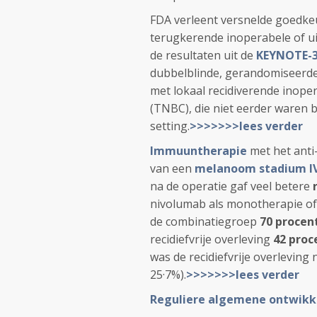
FDA verleent versnelde goedk
terugkerende inoperabele of ui
de resultaten uit de
KEYNOTE-3
dubbelblinde, gerandomiseerde, 
met lokaal recidiverende inoper
(TNBC), die niet eerder waren
setting.
>>>>>>>lees verder
Immuuntherapie
met het anti
van een
melanoom stadium I
na de operatie gaf veel betere
nivolumab als monotherapie of e
de combinatiegroep
70 procen
recidiefvrije overleving
42 proc
was de recidiefvrije overleving
25·7%).
>>>>>>>lees verder
Reguliere algemene ontwikk