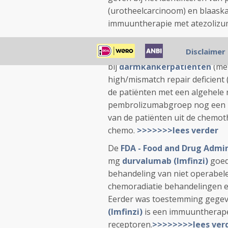
(urotheelcarcinoom) en blaask
immuuntherapie met atezolizu
Nieuwe studiegegevens bevest
Disclaimer
eerstelijns na diagnose
super
bij
darmkankerpatiënten
(met
high/mismatch repair deficient
de patiënten met een algehele 
pembrolizumabgroep nog een kl
van de patiënten uit de chemo
chemo.
>>>>>>>lees verder
De
FDA - Food and Drug Admin
mg
durvalumab (Imfinzi)
goed
behandeling van niet operabel
chemoradiatie behandelingen 
Eerder was toestemming gegeve
(Imfinzi)
is een immuuntherapeu
receptoren.
>>>>>>>>lees ver