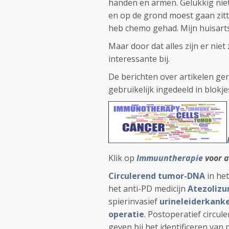
handen en armen. Gelukkig niet
en op de grond moest gaan zitt
heb chemo gehad. Mijn huisarts
Maar door dat alles zijn er niet
interessante bij.
De berichten over artikelen ger
gebruikelijk ingedeeld in blok
Klik op
Immuuntherapie
voor a
Circulerend tumor-DNA
in het
het anti-PD medicijn
Atezoliz
spierinvasief
urineleiderkank
operatie
. Postoperatief circu
geven bij het identificeren van