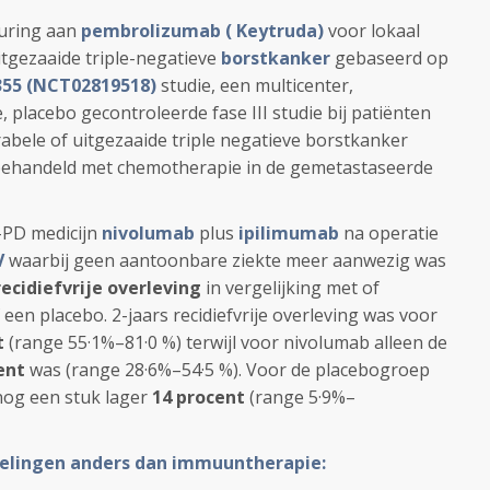
euring aan
pembrolizumab ( Keytruda)
voor lokaal
tgezaaide triple-negatieve
borstkanker
gebaseerd op
55 (NCT02819518)
studie, een multicenter,
placebo gecontroleerde fase III studie bij patiënten
abele of uitgezaaide triple negatieve borstkanker
 behandeld met chemotherapie in de gemetastaseerde
-PD medicijn
nivolumab
plus
ipilimumab
na operatie
V
waarbij geen aantoonbare ziekte meer aanwezig was
recidiefvrije overleving
in vergelijking met of
en placebo. 2-jaars recidiefvrije overleving was voor
t
(range 55·1%–81·0 %) terwijl voor nivolumab alleen de
ent
was (range 28·6%–54·5 %). Voor de placebogroep
 nog een stuk lager
14 procent
(range 5·9%–
elingen anders dan immuuntherapie: