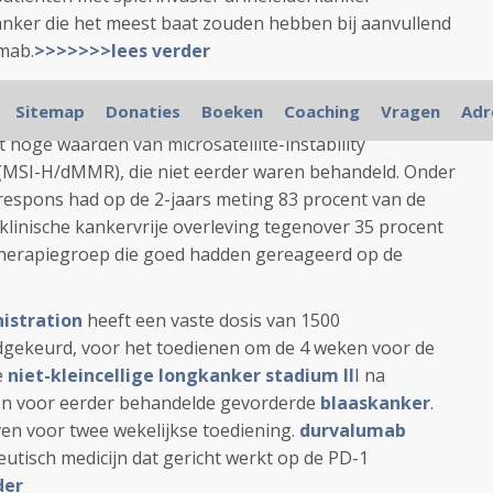
anker die het meest baat zouden hebben bij aanvullend
mab.
>>>>>>>lees verder
igen dat immuuntherapie met
pembrolizumab
als
Sitemap
Donaties
Boeken
Coaching
Vragen
Adr
ieur is aan chemo voor progressievrije overleving
 hoge waarden van microsatellite-instability
 (MSI-H/dMMR), die niet eerder waren behandeld. Onder
respons had op de 2-jaars meting 83 procent van de
inische kankervrije overleving tegenover 35 procent
therapiegroep die goed hadden gereageerd op de
istration
heeft een vaste dosis van 1500
gekeurd, voor het toedienen om de 4 weken voor de
e
niet-kleincellige longkanker stadium II
I na
en voor eerder behandelde gevorderde
blaaskanker
.
n voor twee wekelijkse toediening.
durvalumab
tisch medicijn dat gericht werkt op de PD-1
der