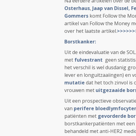
Na eerdere artikelen over de 
Osterhaus
,
Jaap van Dissel,
F
Gommers
komt Follow the Mon
artikel van Follow the Money m
over het laatste artikel.
>>>>>>>
Borstkanker:
Uit de eindevaluatie van de SOL
met
fulvestrant
geen statistis
het verschil is wel dusdanig g
lever en longuitzaaiingen) en
mutatie
dat het toch zinvol i
vrouwen met
uitgezaaide bor
Uit een prospectieve observatie
van
perifere bloedlymfocyte
patiënten met
gevorderde bor
borstkankerpatiënten met een
behandeld met anti-HER2 medic