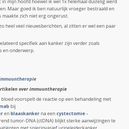
 in mijn hoofd hoewel ik wel 1x helemaal duizelig werd
en. Maar goed ik ben natuurlijk vroeger bestraald en
 maakte zich niet erg ongerust.
 zo heel veel nieuwsberichten, al zitten er wel een paar
elateerd specifiek aan kanker zijn verder zoals
jes en onderwerp.
Immuuntherapie
rtikelen over immuuntherapie
 bloed voorspelt de reactie op een behandeling met
umab
bij
er
en
blaaskanker
na een
cystectomie -
lerend tumor-DNA (ctDNA) blijkt sterke aanwijzingen te
 patiënten met spierinvasief urineleiderkanker