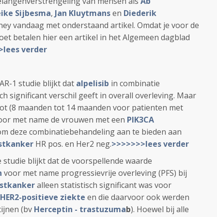
belangenverstrengeling van mensen als
Ab
eike Sijbesma
,
Jan Kluytmans
en
Diederik
ey vandaag met onderstaand artikel. Omdat je voor de
oet betalen hier een artikel in het Algemeen dagblad
lees verder
AR-1 studie blijkt dat
alpelisib
in combinatie
ch significant verschil geeft in overall overleving. Maar
root (8 maanden tot 14 maanden voor patienten met
 voor met name de vrouwen met een
PIK3CA
s om deze combinatiebehandeling aan te bieden aan
stkanker
HR pos. en Her2 neg.
>>>>>>>lees verder
 studie blijkt dat de voorspellende waarde
n
voor met name progressievrije overleving (PFS) bij
stkanker
alleen statistisch significant was voor
HER2-positieve ziekte
en die daarvoor ook werden
ijnen (bv
Herceptin - trastuzuma
b
). Hoewel bij alle