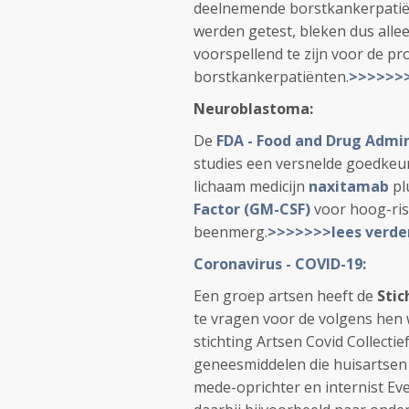
deelnemende borstkankerpatië
werden getest, bleken dus alle
voorspellend te zijn voor de pro
borstkankerpatiënten.
>>>>>>>
Neuroblastoma:
De
FDA - Food and Drug Admin
studies een versnelde goedkeur
lichaam medicijn
naxitamab
pl
Factor (GM-CSF)
voor hoog-ri
beenmerg.
>>>>>>>lees verde
Coronavirus - COVID-19:
Een groep artsen heeft de
Stic
te vragen voor de volgens hen
stichting Artsen Covid Collect
geneesmiddelen die huisartsen
mede-oprichter en internist Ev