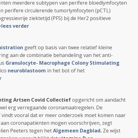
nten meerdere subtypen van perifere bloedlymfocyten
en perifere circulerende tumorlymfocyten (pCTL)
gressievrije ziektetijd (PFS) bij de Her2 positieve
lees verder
istration
geeft op basis van twee relatief kleine
ing aan de combinatie behandeling van het anti-
us
Granulocyte- Macrophage Colony Stimulating
sico
neuroblastoom
in het bot of het
r
hting Artsen Covid Collectief
opgericht om aandacht
 wel erg verregaande coronamaatregelen. De
ief vindt vooral dat er meer onderzoek moet komen naar
 aan coronapatiënten mogen voorschrijven, zegt
elien Peeters tegen het
Algemeen Dagblad
.
Ze wijst