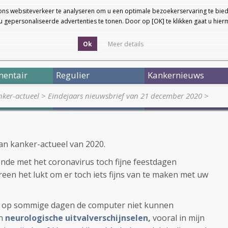
ons websiteverkeer te analyseren om u een optimale bezoekerservaring te bied
 gepersonaliseerde advertenties te tonen. Door op [OK] te klikken gaat u hie
Ok
Meer details
entair
Regulier
Kankernieuws
ker-actueel
>
Eindejaars nieuwsbrief van 21 december 2020
>
van kanker-actueel van 2020.
lende met het coronavirus toch fijne feestdagen
een het lukt om er toch iets fijns van te maken met uw
n op sommige dagen de computer niet kunnen
an
neurologische uitvalverschijnselen,
vooral in mijn