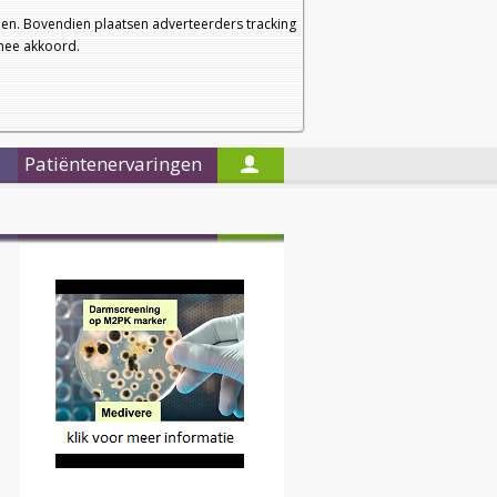
a
a
Startpagina
Nieuwsbrief
a
en. Bovendien plaatsen adverteerders tracking
rmee akkoord.
Alleen in de titels zoeken
Patiëntenervaringen