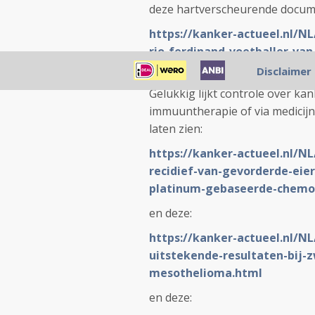
deze hartverscheurende docum
https://kanker-actueel.nl/
rio-ferdinand-voetballer-va
verloor-aan-borstkanker.htm
Disclaimer
Gelukkig lijkt controle over ka
immuuntherapie of via medicijn
laten zien:
https://kanker-actueel.nl/NL
recidief-van-gevorderde-eie
platinum-gebaseerde-chemo
en deze:
https://kanker-actueel.nl/N
uitstekende-resultaten-bij
mesothelioma.html
en deze: