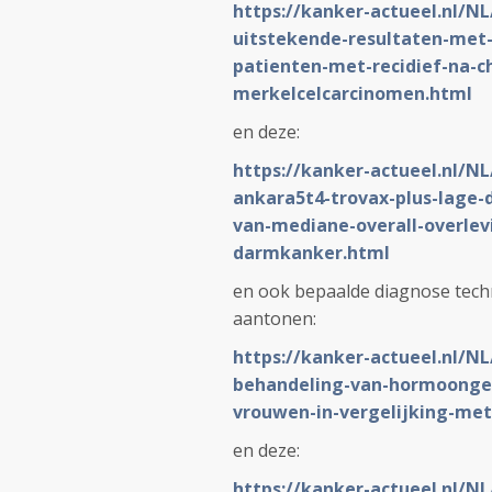
https://kanker-actueel.nl/N
uitstekende-resultaten-met-
patienten-met-recidief-na-
merkelcelcarcinomen.html
en deze:
https://kanker-actueel.nl/
ankara5t4-trovax-plus-lage-
van-mediane-overall-overlev
darmkanker.html
en ook bepaalde diagnose techn
aantonen:
https://kanker-actueel.nl/
behandeling-van-hormoongev
vrouwen-in-vergelijking-me
en deze:
https://kanker-actueel.nl/N