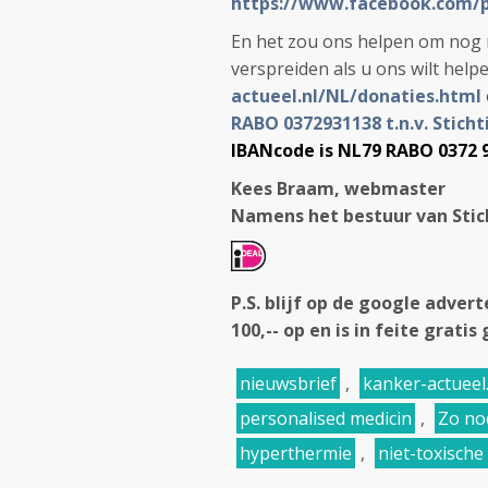
https://www.facebook.com/
En het zou ons helpen om nog m
verspreiden als u ons wilt help
actueel.nl/NL/donaties.html
RABO 0372931138 t.n.v. Stich
IBANcode is NL79 RABO 0372 
Kees Braam, webmaster
Namens het bestuur van Stic
P.S. blijf op de google adve
100,-- op en is in feite gratis 
nieuwsbrief
,
kanker-actueel.
personalised medicin
,
Zo no
hyperthermie
,
niet-toxische