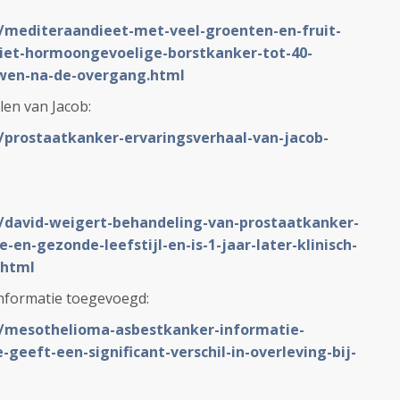
L/mediteraandieet-met-veel-groenten-en-fruit-
niet-hormoongevoelige-borstkanker-tot-40-
wen-na-de-overgang.html
len van Jacob:
L/prostaatkanker-ervaringsverhaal-van-jacob-
L/david-weigert-behandeling-van-prostaatkanker-
-en-gezonde-leefstijl-en-is-1-jaar-later-klinisch-
.html
 informatie toegevoegd:
NL/mesothelioma-asbestkanker-informatie-
geeft-een-significant-verschil-in-overleving-bij-