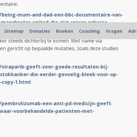
entaire:
NL/being-mum-and-dad-een-bbc-documentaire-van-
n-manchester-united-die-zijn-vrouw-rebecca-
l
Sitemap
Donaties
Boeken
Coaching
Vragen
Adr
nker steeds dichterbij te komen. Met name via
en gericht op bepaalde mutaties, zoals deze studies
/niraparib-geeft-zeer-goede-resultaten-bij-
rstokkanker-die-eerder-gevoelig-bleek-voor-op-
-copy-1.html
L/pembrolizumab-een-anti-pd-medicijn-geeft-
-zwaar-voorbehandelde-patienten-met-