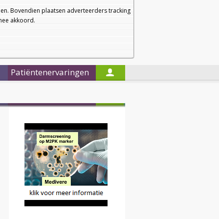
a
a
Startpagina
Nieuwsbrief
a
en. Bovendien plaatsen adverteerders tracking
rmee akkoord.
Alleen in de titels zoeken
Patiëntenervaringen