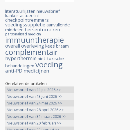
literatuurlijsten
nieuwsbrief
kanker-actueel.nl
checkpointremmers
voedingssuppletie
aanvullende
hersentumoren
middelen
personalised medicin
immuuntherapie
overall overleving
kees braam
complementair
hyperthermie
niet-toxische
voeding
behandelingen
anti-PD medicijnen
Gerelateerde artikelen
Nieuwsbrief van 11 juli 2026 >>
Nieuwsbrief van 13 juni 2026 >>
Nieuwsbrief van 24 mei 2026 >>
Nieuwsbrief van 28 april 2026 >>
Nieuwsbrief van 31 maart 2026 >>
Nieuwsbrief van 20 februari >>
Nieuwsbrief van 22 januari >>