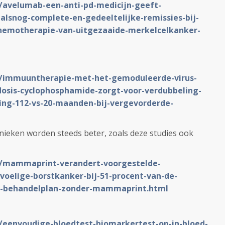
L/avelumab-een-anti-pd-medicijn-geeft-
alsnog-complete-en-gedeeltelijke-remissies-bij-
chemotherapie-van-uitgezaaide-merkelcelkanker-
NL/immuuntherapie-met-het-gemoduleerde-virus-
dosis-cyclophosphamide-zorgt-voor-verdubbeling-
ing-112-vs-20-maanden-bij-vergevorderde-
ieken worden steeds beter, zoals deze studies ook
NL/mammaprint-verandert-voorgestelde-
oelige-borstkanker-bij-51-procent-van-de-
t-behandelplan-zonder-mammaprint.html
L/eenvoudige-bloedtest-biomarkertest-op-in-bloed-