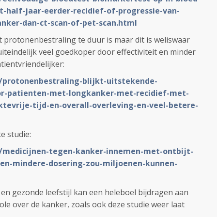
t-half-jaar-eerder-recidief-of-progressie-van-
nker-dan-ct-scan-of-pet-scan.html
 protonenbestraling te duur is maar dit is weliswaar
iteindelijk veel goedkoper door effectiviteit en minder
tientvriendelijker:
/protonenbestraling-blijkt-uitstekende-
or-patienten-met-longkanker-met-recidief-met-
ktevrije-tijd-en-overall-overleving-en-veel-betere-
te studie:
L/medicijnen-tegen-kanker-innemen-met-ontbijt-
n-en-mindere-dosering-zou-miljoenen-kunnen-
 en gezonde leefstijl kan een heleboel bijdragen aan
le over de kanker, zoals ook deze studie weer laat