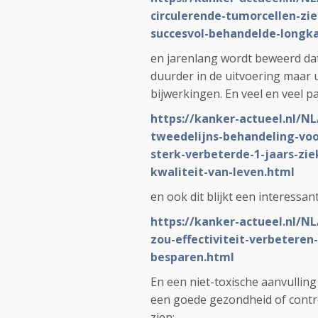
circulerende-tumorcellen-zie
succesvol-behandelde-longka
en jarenlang wordt beweerd dat
duurder in de uitvoering maar u
bijwerkingen. En veel en veel pa
https://kanker-actueel.nl/NL
tweedelijns-behandeling-vo
sterk-verbeterde-1-jaars-zie
kwaliteit-van-leven.html
en ook dit blijkt een interessan
https://kanker-actueel.nl/N
zou-effectiviteit-verbetere
besparen.html
En een niet-toxische aanvulling
een goede gezondheid of contro
zien: