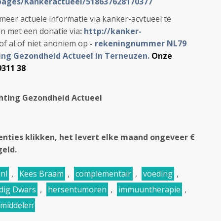
pages/Kankeractueel/518637628170377
eer actuele informatie via kanker-acvtueel te
en met een donatie via
:
h
ttp://kanker-
of al of niet anoniem op
-
rekeningnummer NL79
ting Gezondheid Actueel in Terneuzen.
Onze
9311 38
hting Gezondheid Actueel
rtenties klikken, het levert elke maand ongeveer €
geld.
nl
,
Kees Braam
,
complementair
,
voeding
,
dig Dwars
,
hersentumoren
,
immuuntherapie
,
 middelen