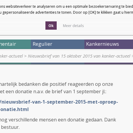
ons websiteverkeer te analyseren om u een optimale bezoekerservaring te bied
 gepersonaliseerde advertenties te tonen. Door op [OK] te klikken gaat u hie
Ok
Meer details
entair
Regulier
Kankernieuws
ker-actueel
>
Nieuwsbrief van 15 oktober 2015 van kanker-actueel
hartelijk bedanken die positief reageerden op onze
een donatie n.a.v. de brief van 1 september jl.:
L/nieuwsbrief-van-1-september-2015-met-oproep-
onatie.html
og verschillende mensen een donatie gedaan. Dank
 bestuur.