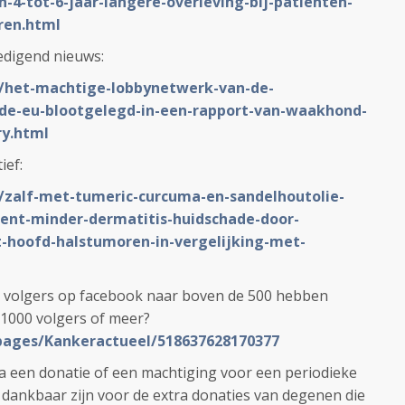
-4-tot-6-jaar-langere-overleving-bij-patienten-
ren.html
oedigend nieuws:
L/het-machtige-lobbynetwerk-van-de-
-de-eu-blootgelegd-in-een-rapport-van-waakhond-
ry.html
ief:
L/zalf-met-tumeric-curcuma-en-sandelhoutolie-
ent-minder-dermatitis-huidschade-door-
t-hoofd-halstumoren-in-vergelijking-met-
nze volgers op facebook naar boven de 500 hebben
 1000 volgers of meer?
pages/Kankeractueel/518637628170377
a een donatie of een machtiging voor een periodieke
n dankbaar zijn voor de extra donaties van degenen die