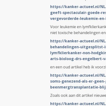
https://kanker-actueel.nl/
geeft-spectaculair-goede-re
vergevorderde-leukemie-en-
Voor leukemie en lymfklierkank
niet toxische behandelingen e
https://kanker-actueel.nl/NL
behandelingen-uitgesplitst-i
lymfklierkanker-non-hodgkin
arts-bioloog-drs-engelbert-v
en een oud artikel heb ik voorz
https://kanker-actueel.nl/N
soms-genezend-als-er-geen-g
beenmergtransplantatie-blij
Zoals ook aan dit artikel nieuw
https://kanker-actueel.nl/NL/