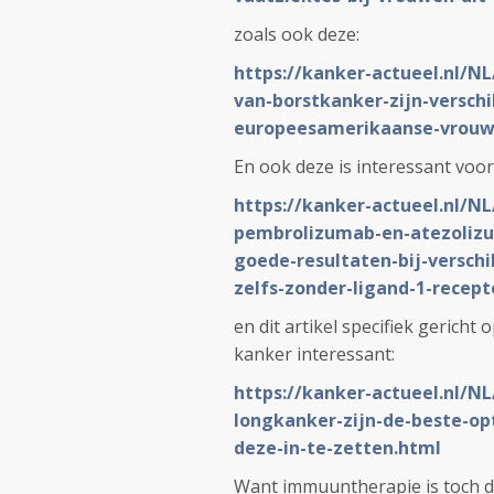
zoals ook deze:
https://kanker-actueel.nl/NL
van-borstkanker-zijn-verschi
europeesamerikaanse-vrouwen
En ook deze is interessant voo
https://kanker-actueel.nl/N
pembrolizumab-en-atezoliz
goede-resultaten-bij-versch
zelfs-zonder-ligand-1-recept
en dit artikel specifiek gerich
kanker interessant:
https://kanker-actueel.nl/N
longkanker-zijn-de-beste-op
deze-in-te-zetten.html
Want immuuntherapie is toch de