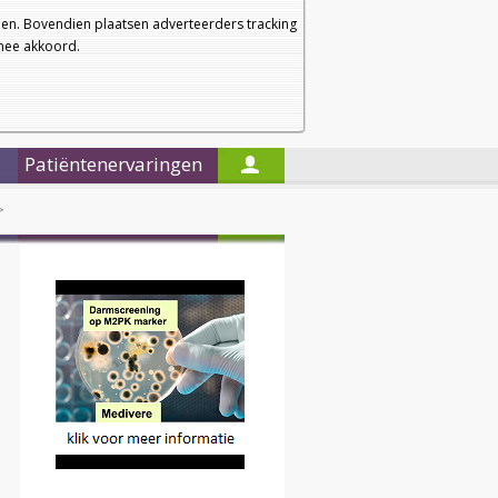
a
a
Startpagina
Nieuwsbrief
a
en. Bovendien plaatsen adverteerders tracking
rmee akkoord.
Alleen in de titels zoeken
Patiëntenervaringen
>