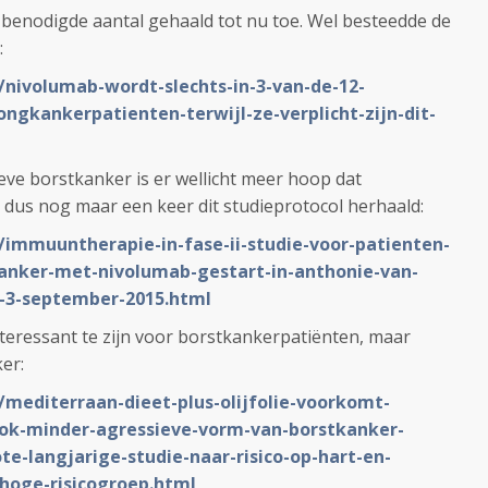
de benodigde aantal gehaald tot nu toe. Wel besteedde de
:
/nivolumab-wordt-slechts-in-3-van-de-12-
ngkankerpatienten-terwijl-ze-verplicht-zijn-dit-
eve borstkanker is er wellicht meer hoop dat
dus nog maar een keer dit studieprotocol herhaald:
/immuuntherapie-in-fase-ii-studie-voor-patienten-
anker-met-nivolumab-gestart-in-anthonie-van-
-3-september-2015.html
nteressant te zijn voor borstkankerpatiënten, maar
ker:
/mediterraan-dieet-plus-olijfolie-voorkomt-
ook-minder-agressieve-vorm-van-borstkanker-
ote-langjarige-studie-naar-risico-op-hart-en-
-hoge-risicogroep.html