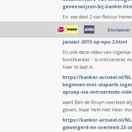
geneeswijzen-bij-kanker.ht
En wie deel 2 van Retour Hemel
https://kanker-actueel.nl/N
Disclaimer
kanker-van-mark-bos-die-ze
januari-2015-op-npo-2.html
En ook deze video van Ingemar
borstkanker - is ontroerend, m
haar te laat is:
https://kanker-actueel.nl/NL
beginnen-met-olaparib-inge
oproep-via-ontroerende-vid
want Ben de Bruyn overleed af
geven, maar hem niet meer moc
https://kanker-actueel.nl/N
geweigerd-en-overleed-23-se