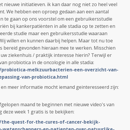
t nieuwe initiatieven. ik kan daar nog niet zo heel veel
nt. We hebben een oproep gedaan aan een aantal
in te gaan op ons voorstel om een gebruikersstudie
iën bij kankerpatiënten in alle stadia op te zetten en
seerde studie maar een gebruikersstudie waaraan
 Wij willen en kunnen daarbij helpen. Maar tot nu toe
 bereid gevonden hieraan mee te werken. Misschien
 uw ziekenhuis / praktijk interesse hierin? Terwijl er
van probiotica in de oncologie in alle stadia:
L/probiotica-melkzuurbacterien-een-overzicht-van-
epassing-van-probiotica.html
l en meer informatie mocht iemand geinteresseerd zijn:
afgelopen maand te beginnen met nieuwe video's van
 deze week 1 gratis is te bekijken:
/the-quest-for-the-cures-of-cancer-bekijk-
-wetenschappers-en-patienten-over-natuurljke-