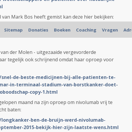
ml
 van Mark Bos heeft gemist kan deze hier bekijken:
L/retour-hemel-documentaire-over-strijd-tegen-
Sitemap
Donaties
Boeken
Coaching
Vragen
Adr
lf-prostaatkanker-heeft-uitzending-maandag-26-
 van der Molen - uitgezaaide vergevorderde
aar tegelijk ook schrijnend omdat haar oproep voor
/snel-de-beste-medicijnen-bij-alle-patienten-te-
mar-in-terminaal-stadium-van-borstkanker-doet-
eoboodschap-copy-1.html
gelopen maand na zijn oproep om nivolumab vrij te
ht baten:
L/longkanker-ben-de-bruijn-werd-nivolumab-
ptember-2015-bekijk-hier-zijn-laatste-wens.html