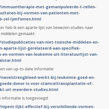
NL/immuuntherapie-met-gemanipuleerde-t-cellen-
sultaten-bij-vormen-van-patienten-met-
b-cel-lymfomen.html
er heb ik een aparte lijst van bewezen studies naar
n middelen gemaakt:
/studiepublicaties-van-niet-toxische-middelen-en-
n-aparte-lijst-gerelateerd-aan-specifiek-
-en-vormen-van-leukemie-uit-literatuurlijst-van-
alstar.html
ien van up-to-date informatie:
L/navelstrengbloed-werkt-bij-leukemie-goed-en-
oede-donor-is-voor-stamceltransplantatie-of-
kt-uit-meerdere-studies.html
e informatie is toegevoegd:
nipent-lijkt-effectief-bij-verschillende-vormen-