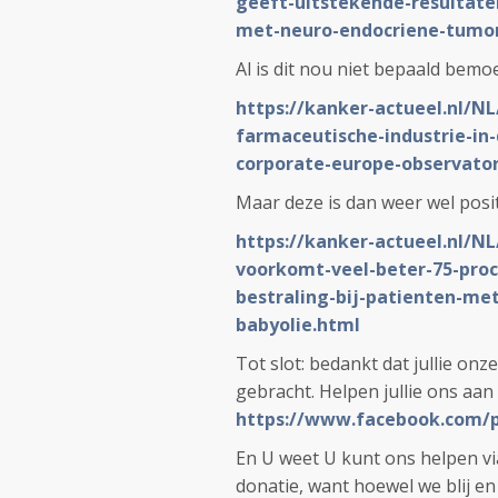
geeft-uitstekende-resultaten
met-neuro-endocriene-tumo
Al is dit nou niet bepaald bem
https://kanker-actueel.nl/N
farmaceutische-industrie-in
corporate-europe-observato
Maar deze is dan weer wel posit
https://kanker-actueel.nl/N
voorkomt-veel-beter-75-proc
bestraling-bij-patienten-me
babyolie.html
Tot slot: bedankt dat jullie o
gebracht. Helpen jullie ons aan
https://www.facebook.com/
En U weet U kunt ons helpen vi
donatie, want hoewel we blij e