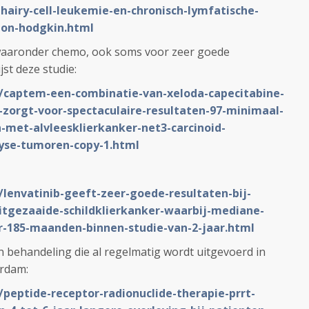
airy-cell-leukemie-en-chronisch-lymfatische-
on-hodgkin.html
waaronder chemo, ook soms voor zeer goede
st deze studie:
L/captem-een-combinatie-van-xeloda-capecitabine-
orgt-voor-spectaculaire-resultaten-97-minimaal-
n-met-alvleesklierkanker-net3-carcinoid-
fyse-tumoren-copy-1.html
/lenvatinib-geeft-zeer-goede-resultaten-bij-
tgezaaide-schildklierkanker-waarbij-mediane-
ar-185-maanden-binnen-studie-van-2-jaar.html
 behandeling die al regelmatig wordt uitgevoerd in
erdam:
/peptide-receptor-radionuclide-therapie-prrt-