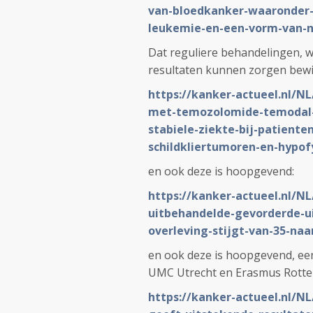
van-bloedkanker-waaronder-h
leukemie-en-een-vorm-van-n
Dat reguliere behandelingen, 
resultaten kunnen zorgen bewij
https://kanker-actueel.nl/N
met-temozolomide-temodal-z
stabiele-ziekte-bij-patiente
schildkliertumoren-en-hypo
en ook deze is hoopgevend:
https://kanker-actueel.nl/NL
uitbehandelde-gevorderde-ui
overleving-stijgt-van-35-na
en ook deze is hoopgevend, een
UMC Utrecht en Erasmus Rott
https://kanker-actueel.nl/NL