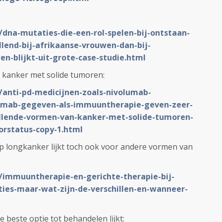
/dna-mutaties-die-een-rol-spelen-bij-ontstaan-
llend-bij-afrikaanse-vrouwen-dan-bij-
-blijkt-uit-grote-case-studie.html
r kanker met solide tumoren:
L/anti-pd-medicijnen-zoals-nivolumab-
umab-gegeven-als-immuuntherapie-geven-zeer-
illende-vormen-van-kanker-met-solide-tumoren-
orstatus-copy-1.html
t op longkanker lijkt toch ook voor andere vormen van
L/immuuntherapie-en-gerichte-therapie-bij-
ties-maar-wat-zijn-de-verschillen-en-wanneer-
 beste optie tot behandelen lijkt: