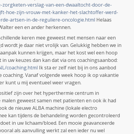
-zorgketen-verslag-van-een-dwaaltocht-door-de-
jft-hoe-zijn-vrouw-met-kanker-het-slachtoffer-werd-
rde-artsen-in-de-reguliere-oncologie.html
Helaas
n Walter een en ander herkennen.
schillende keren mee geweest met mensen naar een
d wordt je daar niet vrolijk van. Gelukkig hebben we in
e aanpak kunnen krijgen, maar het kost wel een hoop
lt in uw keuzes dan kan dat via ons coachingsaanbod:
/NL/coaching.html
Ik sta er zelf niet bij in ons aanbod
 coaching. Vanaf volgende week hoop ik op vakantie
r kunt u mij eventueel weer vragen.
sitief zijn over het hyperthermie centrum in
e malen geweest samen met patienten en ook ik had
 ook de nieuwe ALBA machine (lokale electro
mee kan tijdens de behandeling worden gecontroleerd
 doet in uw lichaam/bloed. Een mooie geavanceerde
ooral als aanvulling werkt zal een ieder nu wel