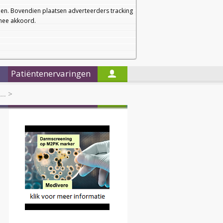
a
a
Startpagina
Nieuwsbrief
a
en. Bovendien plaatsen adverteerders tracking
rmee akkoord.
Alleen in de titels zoeken
Patiëntenervaringen
1…
>