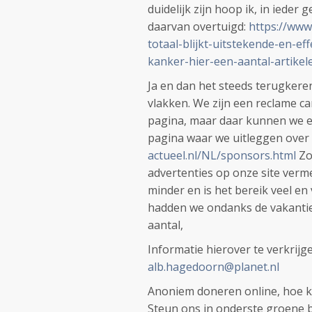
duidelijk zijn hoop ik, in ieder
daarvan overtuigd:
https://www
totaal-blijkt-uitstekende-en-e
kanker-hier-een-aantal-artikele
Ja en dan het steeds terugker
vlakken. We zijn een reclame 
pagina, maar daar kunnen we er
pagina waar we uitleggen over
actueel.nl/NL/sponsors.html
Zo
advertenties op onze site verme
minder en is het bereik veel en
hadden we ondanks de vakantiet
aantal,
Informatie hierover te verkrij
alb.hagedoorn@planet.nl
Anoniem doneren online, hoe kle
Steun ons in onderste groene ba