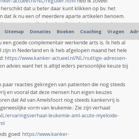
nker-actueel.nl/NL/regulier.html
heb ik zoveel
erschikt dat u beter daar kunt klikken op bv. het
n dat ik nu een of meerdere aparte artikelen benoem.
nker en prostaatkanker kan ik me herinnneren dat er
Sitemap
Donaties
Boeken
Coaching
Vragen
Adr
u een goede complementair werkende arts is. Ik heb al
l zijn in Nederland en ik heb afgelopen maand het hele
d:
https://www.kanker-actueel.nl/NL/nuttige-adressen-
n advies want het is altijd ieders persoonlijke keuze bij
paar reacties gekregen van patienten die nog steeds
rvrij en vooral dat deze mensen hun eigen keuzes
oren dat Ad van Amelsfoort nog steeds kankervrij is
neeslijke vorm van leukemie.: Zie zijn verhaal:
/NL/ervaringsverhaal-leukemie-aml-acute-myeloide-
ml
eds goed:
https://www.kanker-