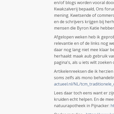
en/of blogs worden vooral doo
Kwakzalverij bepaald, Ons foru
mening. Kwetsende of commerc
en de schrijvers krijgen bij her
mensen die Byron Katie hebben
Afgelopen weken heb ik geprobee
relevantie en of de links nog wer
daar nog lang niet mee klaar 
herhaald: maak aub gebruik v
pagina's, als u iets wilt zoeken 
Artikelenreeksen die ik herzien
soms zelfs als mono behandelin
actueel.nl/NL/tcm_traditionele
Lees daar toch eens want er zijn
kruiden echt helpen. En de mees
natuurapotheek in Pijnacker:
h