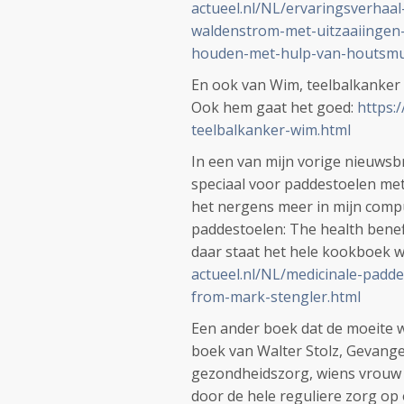
actueel.nl/NL/ervaringsverhaal
waldenstrom-met-uitzaaiingen-
houden-met-hulp-van-houtsmul
En ook van Wim, teelbalkanker 
Ook hem gaat het goed:
https:
teelbalkanker-wim.html
In een van mijn vorige nieuwsb
speciaal voor paddestoelen met
het nergens meer in mijn compu
paddestoelen: The health bene
daar staat het hele kookboek w
actueel.nl/NL/medicinale-padd
from-mark-stengler.html
Een ander boek dat de moeite wa
boek van Walter Stolz, Gevange
gezondheidszorg, wiens vrouw 
door de hele reguliere zorg op