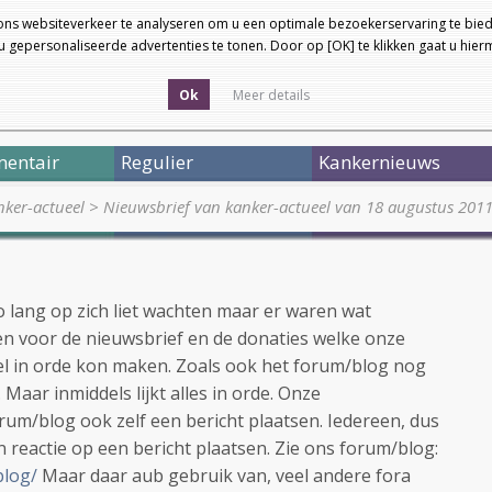
ons websiteverkeer te analyseren om u een optimale bezoekerservaring te bied
 gepersonaliseerde advertenties te tonen. Door op [OK] te klikken gaat u hie
Ok
Meer details
entair
Regulier
Kankernieuws
ker-actueel
>
Nieuwsbrief van kanker-actueel van 18 augustus 201
o lang op zich liet wachten maar er waren wat
 voor de nieuwsbrief en de donaties welke onze
el in orde kon maken. Zoals ook het forum/blog nog
Maar inmiddels lijkt alles in orde. Onze
um/blog ook zelf een bericht plaatsen. Iedereen, dus
reactie op een bericht plaatsen. Zie ons forum/blog:
blog/
Maar daar aub gebruik van, veel andere fora