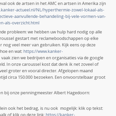
 geval ook de artsen in het AMC en artsen in Amerika zijn
.kanker-actueel.nl/NL/hyperthermie-zowel-lokaal-als-
ffectieve-aanvullende-behandeling-bij-vele-vormen-van-
n-als-overzicht.html
ende probleem: we hebben uw hulp hard nodig op alle
caroussel gestart met reclameboodschappen op elke
 nog veel meer van gebruiken. Kijk eens op deze
 hoe en wat:
https://www.kanker-
 vaak zien we bedrijven en organisaties via de google
ld. In onze caroussel kost dat denk ik net zoveel of
 veel groter en vooral directer. Afgelopen maand
ijd circa 150.000 bezoeken. Een onvoorstelbaar groot
gen bij onze penningmeester Albert Hagedoorn:
in ook het bedrag, is nu ook mogelijk: klik op tekst:
lk of klik op deze link:
https://kanker-