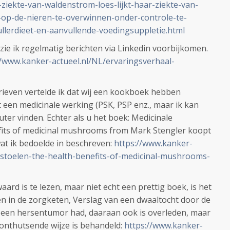
-ziekte-van-waldenstrom-loes-lijkt-haar-ziekte-van-
op-de-nieren-te-overwinnen-onder-controle-te-
lerdieet-en-aanvullende-voedingsuppletie.html
zie ik regelmatig berichten via Linkedin voorbijkomen.
//www.kanker-actueel.nl/NL/ervaringsverhaal-
rieven vertelde ik dat wij een kookboek hebben
 een medicinale werking (PSK, PSP enz., maar ik kan
ter vinden. Echter als u het boek: Medicinale
fits of medicinal mushrooms from Mark Stengler koopt
at ik bedoelde in beschreven:
https://www.kanker-
estoelen-the-health-benefits-of-medicinal-mushrooms-
ard is te lezen, maar niet echt een prettig boek, is het
n in de zorgketen, Verslag van een dwaaltocht door de
een hersentumor had, daaraan ook is overleden, maar
 onthutsende wijze is behandeld:
https://www.kanker-