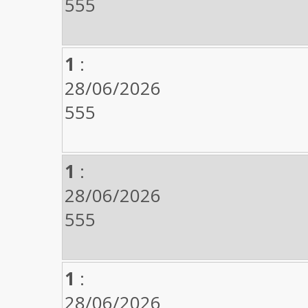
555
1
:
28/06/2026
555
1
:
28/06/2026
555
1
:
28/06/2026