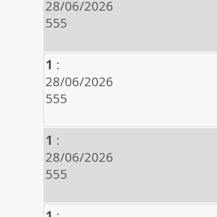
28/06/2026
555
1
:
28/06/2026
555
1
:
28/06/2026
555
1
: