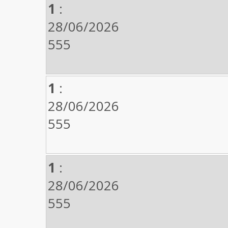
1
:
28/06/2026
555
1
:
28/06/2026
555
1
:
28/06/2026
555