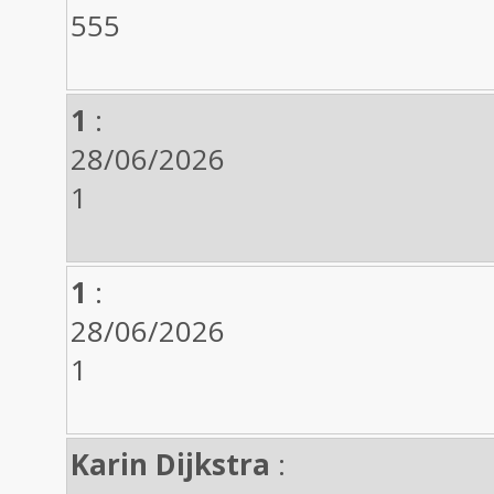
555
1
:
28/06/2026
1
1
:
28/06/2026
1
Karin Dijkstra
: