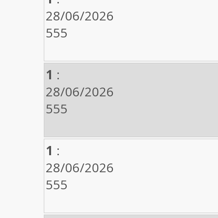
28/06/2026
555
1
:
28/06/2026
555
1
:
28/06/2026
555