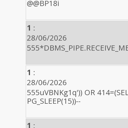
@@BP18i
1
:
28/06/2026
555*DBMS_PIPE.RECEIVE_ME
1
:
28/06/2026
555uVBNKg1q')) OR 414=(S
PG_SLEEP(15))--
1
: