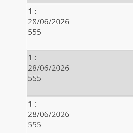
1
:
28/06/2026
555
1
:
28/06/2026
555
1
:
28/06/2026
555