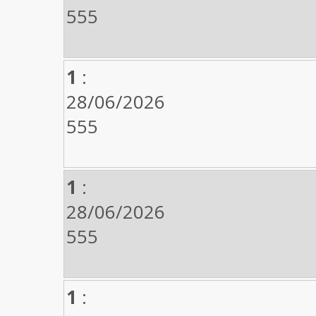
555
1
:
28/06/2026
555
1
:
28/06/2026
555
1
: