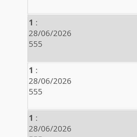
1
:
28/06/2026
555
1
:
28/06/2026
555
1
:
28/06/2026