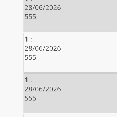
28/06/2026
555
1
:
28/06/2026
555
1
:
28/06/2026
555