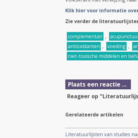
Klik hier voor informatie ove
Zie verder de literatuurlijst
complementair
,
acupunctuu
antioxidanten
,
voeding
,
ar
niet-toxische middelen en be
Plaats een reactie ...
Reageer op "Literatuurlij
Gerelateerde artikelen
Literatuurlijsten van studies n