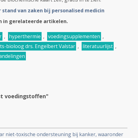
r stand van zaken bij personalised medicin
en in gerelateerde artikelen.
r
,
hyperthermie
,
voedingsupplementen
,
ts-bioloog drs. Engelbert Valstar
,
literatuurlijst
,
handelingen
st voedingstoffen"
aar niet-toxische ondersteuning bij kanker, waaronder