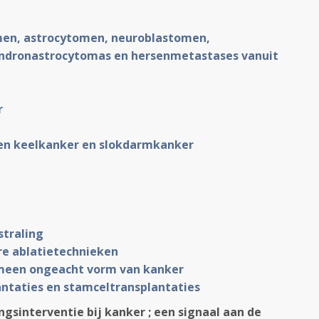
men, astrocytomen, neuroblastomen,
endronastrocytomas en hersenmetastases vanuit
r
en keelkanker en slokdarmkanker
straling
ere ablatietechnieken
emeen ongeacht vorm van kanker
antaties en stamceltransplantaties
ngsinterventie bij kanker ; een signaal aan de