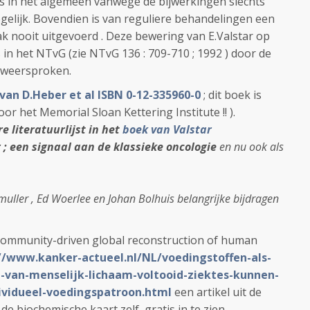
s in het algemeen vanwege de bijwerkingen slechts
lijk. Bovendien is van reguliere behandelingen een
 nooit uitgevoerd . Deze bewering van E.Valstar op
s in het NTvG (zie NTvG 136 : 709-710 ; 1992 ) door de
 weersproken.
van D.Heber et al ISBN 0-12-335960-0
; dit boek is
r het Memorial Sloan Kettering Institute !! ).
e literatuurlijst in het
boek van Valstar
 ; een signaal aan de klassieke oncologie
en nu ook als
uller , Ed Woerlee en Johan Bolhuis belangrijke bijdragen
 community-driven global reconstruction of human
//www.kanker-actueel.nl/NL/voedingstoffen-als-
-van-menselijk-lichaam-voltooid-ziektes-kunnen-
vidueel-voedingspatroon.html
een artikel uit de
e biochemische kaart zelf, gratis in te zien.