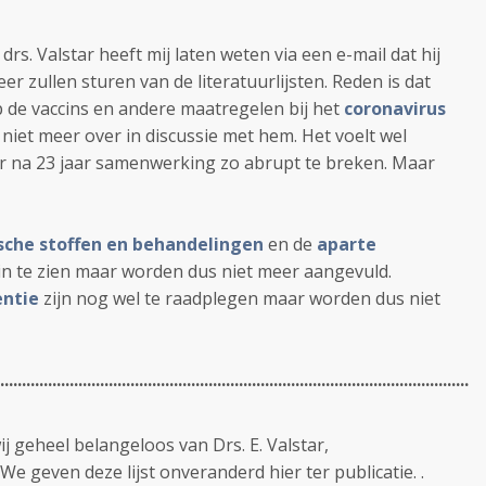
rs. Valstar heeft mij laten weten via een e-mail dat hij
 zullen sturen van de literatuurlijsten. Reden is dat
 op de vaccins en andere maatregelen bij het
coronavirus
r niet meer over in discussie met hem. Het voelt wel
r na 23 jaar samenwerking zo abrupt te breken. Maar
ische stoffen en behandelingen
en de
aparte
 in te zien maar worden dus niet meer aangevuld.
entie
zijn nog wel te raadplegen maar worden dus niet
............................................................................................................
ij geheel belangeloos van Drs. E. Valstar,
We geven deze lijst onveranderd hier ter publicatie. .