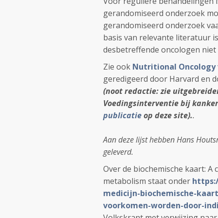
Voor reguliere behandelingen i
gerandomiseerd onderzoek moge
gerandomiseerd onderzoek vaak
basis van relevante literatuur i
desbetreffende oncologen niet
Zie ook
Nutritional Oncology 
geredigeerd door Harvard en doo
(noot redactie: zie uitgebreider
Voedingsinterventie bij kanker
publicatie
op deze site).
.
Aan deze lijst hebben Hans Houtsm
geleverd.
Over de biochemische kaart: A
metabolism staat onder
https:
medicijn-biochemische-kaart
voorkomen-worden-door-indi
Volkskrant met verwijzing naar d