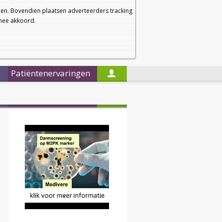
a
a
Startpagina
Nieuwsbrief
a
en. Bovendien plaatsen adverteerders tracking
rmee akkoord.
Alleen in de titels zoeken
Patiëntenervaringen