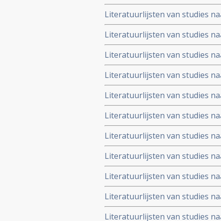
voeding en voedingssupplement
Literatuurlijsten van studies n
4901 tot 5000
voeding en voedingssupplement
Literatuurlijsten van studies n
4801 tot 4900
voeding en voedingssupplement
Literatuurlijsten van studies n
4701 tot 4800
voeding en voedingssupplement
Literatuurlijsten van studies n
4601 tot 4700
voeding en voedingssupplement
Literatuurlijsten van studies n
4501 tot 4600
voeding en voedingssupplement
Literatuurlijsten van studies n
4401 tot 4500
voeding en voedingssupplement
Literatuurlijsten van studies n
4301 tot 4400
voeding en voedingssupplement
Literatuurlijsten van studies n
4201 tot 4300
voeding en voedingssupplement
Literatuurlijsten van studies n
4101 tot 4200
voeding en voedingssupplement
Literatuurlijsten van studies n
4001- 4100
voeding en voedingssupplement
Literatuurlijsten van studies n
3901 tot 4000