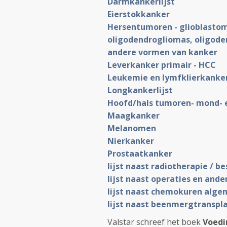
Darmkankerlijst
Eierstokkanker
Hersentumoren - glioblasto
oligodendrogliomas, oligod
andere vormen van kanker
Leverkanker primair - HCC
Le
ukemie en lymfklierkanke
Longkankerlijst
Hoofd/hals tumoren- mond- 
Maagkanker
Melanomen
Nierkanker
Prostaatkanker
lijst naast radiotherapie / be
lijst naast operaties en and
lijst naast chemokuren alg
lijst naast beenmergtranspl
Valstar schreef het boek
Voedi