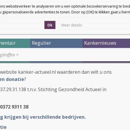
ons websiteverkeer te analyseren om u een optimale bezoekerservaring te bied
 gepersonaliseerde advertenties te tonen. Door op [OK] te klikken gaat u hie
Ok
Meer details
entair
Regulier
Kankernieuws
ngstoffen
>
website kanker-actueel.nl waarderen dan wilt u ons
en donatie
?
.29.31.138 t.n.v. Stichting Gezondheid Actueel in
0372 9311 38
g krijgen bij verschillende bedrijven.
tie