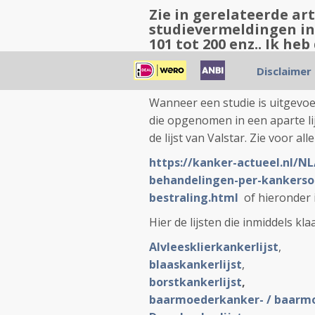
Zie in gerelateerde art
studievermeldingen in 
101 tot 200 enz.. Ik h
van nieuw naar oud g
Disclaimer
Zie dus de literatuurlijsten 
Wanneer een studie is uitgevoe
die opgenomen in een aparte lij
de lijst van Valstar. Zie voor alle
https://kanker-actueel.nl/NL
behandelingen-per-kankerso
bestraling.html
of hieronder i
Hier de lijsten die inmiddels kla
Alvleesklierkankerlijst
,
blaaskankerlijst
,
borstkankerlijst
,
baarmoederkanker- / baarmo