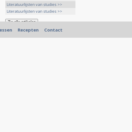
Literatuurlijsten van studies >>
Literatuurlijsten van studies >>
essen
Recepten
Contact