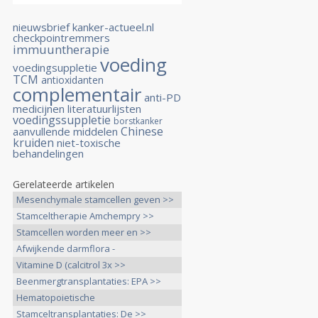
nieuwsbrief kanker-actueel.nl
checkpointremmers
immuuntherapie
voeding
voedingsuppletie
TCM
antioxidanten
complementair
anti-PD
medicijnen
literatuurlijsten
voedingssuppletie
borstkanker
Chinese
aanvullende middelen
kruiden
niet-toxische
behandelingen
Gerelateerde artikelen
Mesenchymale stamcellen geven >>
Stamceltherapie Amchempry >>
Stamcellen worden meer en >>
Afwijkende darmflora -
darmmicrobioom >>
Vitamine D (calcitrol 3x >>
Beenmergtransplantaties: EPA >>
Hematopoietische
stamceltransplantatie >>
Stamceltransplantaties: De >>