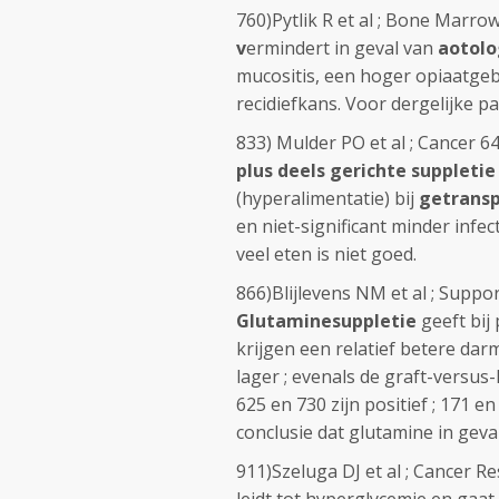
760)Pytlik R et al ; Bone Marro
v
ermindert in geval van
aotolo
mucositis, een hoger opiaatgeb
recidiefkans. Voor dergelijke pa
833) Mulder PO et al ; Cancer 64
plus deels gerichte suppletie
(hyperalimentatie) bij
getransp
en niet-significant minder infec
veel eten is niet goed.
866)Blijlevens NM et al ; Suppo
Glutaminesuppletie
geeft bij
krijgen een relatief betere darm
lager ; evenals de graft-versus
625 en 730 zijn positief ; 171 en
conclusie dat glutamine in geval
911)Szeluga DJ et al ; Cancer Re