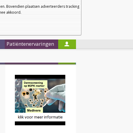
a
a
Startpagina
Nieuwsbrief
a
en. Bovendien plaatsen adverteerders tracking
rmee akkoord.
Alleen in de titels zoeken
Patiëntenervaringen