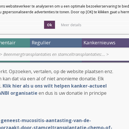
ons websiteverkeer te analyseren om u een optimale bezoekerservaring te bied
 gepersonaliseerde advertenties te tonen. Door op [OK] te klikken gaat u hie
Ok
Meer details
entair
Regulier
Kankernieuws
>
Beenmergtransplantaties en stamceltransplantaties:…
>
werkt. Opzoeken, vertalen, op de website plaatsen enz.
 kan dat via een al of niet anonieme donatie. Elk
k.
Klik hier als u ons wilt helpen kanker-actueel
ANBI organisatie
en dus is uw donatie in principe
-geneest-mucositis-aantasting-van-de-
oorzaakt-door-stamceltransplantatie-chemo-of-