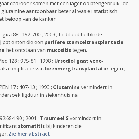
aat daardoor samen met een lager opiatengebruik ; de
glutamine aantoonbaar beter al was er statistisch
et beloop van de kanker.
logica 88 : 192-200 ; 2003 ; In dit dubbelblinde
 patiënten die een
perifere stamceltransplantatie
ne
het ontstaan van
mucositis
tegen.
Med 128 : 975-81 ; 1998 ;
Ursodiol gaat veno-
 als complicatie van
beenmergtransplantatie
tegen ;
EN 17 : 407-13 ; 1993 ;
Glutamine
vermindert in
derzoek ligduur in ziekenhuis na
2:684-90 ; 2001 ;
Traumeel S
vermindert in
nificant
stomatitis
bij kinderen die
gen.
Zie hier abstract