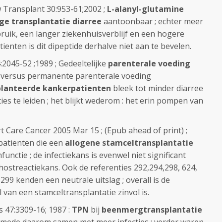
w Transplant 30:953-61;2002 ;
L-alanyl-glutamine
ge transplantatie diarree
aantoonbaar ; echter meer
ruik, een langer ziekenhuisverblijf en een hogere
tienten is dit dipeptide derhalve niet aan te bevelen.
:2045-52 ;1989 ; Gedeeltelijke
parenterale voeding
versus permanente parenterale voeding
lanteerde kankerpatienten
bleek tot minder diarree
ties te leiden ; het blijkt wederom : het erin pompen van
rt Care Cancer 2005 Mar 15 ; (Epub ahead of print) ;
 patienten die een
allogene stamceltransplantatie
functie ; de infectiekans is evenwel niet significant
-hostreactiekans. Ook de referenties 292,294,298, 624,
 299 kenden een neutrale uitslag ; overall is de
 van een stamceltransplantatie zinvol is.
s 47:3309-16; 1987 :
TPN
bij
beenmergtransplantatie