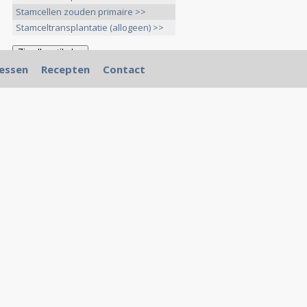
Stamcellen zouden primaire >>
Stamceltransplantatie (allogeen) >>
essen
Recepten
Contact