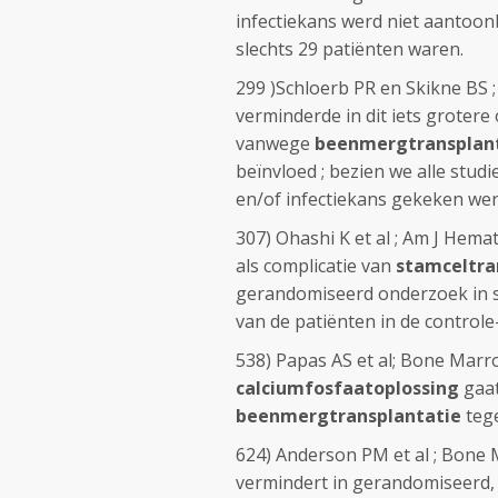
infectiekans werd niet aantoon
slechts 29 patiënten waren.
299 )Schloerb PR en Skikne BS ; 
verminderde in dit iets grotere
vanwege
beenmergtransplan
beïnvloed ; bezien we alle stud
en/of infectiekans gekeken wer
307) Ohashi K et al ; Am J Hemato
als complicatie van
stamceltra
gerandomiseerd onderzoek in sl
van de patiënten in de controle
538) Papas AS et al; Bone Marr
calciumfosfaatoplossing
gaa
beenmergtransplantatie
tege
624) Anderson PM et al ; Bone 
vermindert in gerandomiseerd