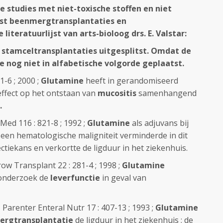
 studies met niet-toxische stoffen en niet
ast beenmergtransplantaties en
literatuurlijst van arts-bioloog drs. E. Valstar:
stamceltransplantaties uitgesplitst. Omdat de
eze nog niet in alfabetische volgorde geplaatst.
1-6 ; 2000 ;
Glutamine
heeft in gerandomiseerd
ffect op het ontstaan van
mucositis
samenhangend
.
 Med 116 : 821-8 ; 1992 ;
Glutamine
als adjuvans bij
een hematologische maligniteit verminderde in dit
tiekans en verkortte de ligduur in het ziekenhuis.
ow Transplant 22 : 281-4 ; 1998 ;
Glutamine
onderzoek de
leverfunctie
in geval van
 Parenter Enteral Nutr 17 : 407-13 ; 1993 ;
Glutamine
rgtransplantatie
de ligduur in het ziekenhuis ; de