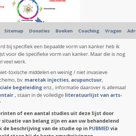
Sitemap
Donaties
Boeken
Coaching
Vragen
Adr
rd bij specifiek een bepaalde vorm van kanker heb ik
st voor die specifieke vorm van kanker. Maar die is nog
el veel werk.
et-toxische middelen en weinig / niet invasieve
chemo, bv.
maretak injecties
,
acupunctuur
,
ciale begeleiding
enz., informatie daarover is allemaal
tair ,
staan in de volledige
literatuurlijst van arts-
r
printen of een aantal studies uit deze lijst door
uw situatie van belang zijn en aan uw behandelend
 de beschrijving van de studie op in
PUBMED
via