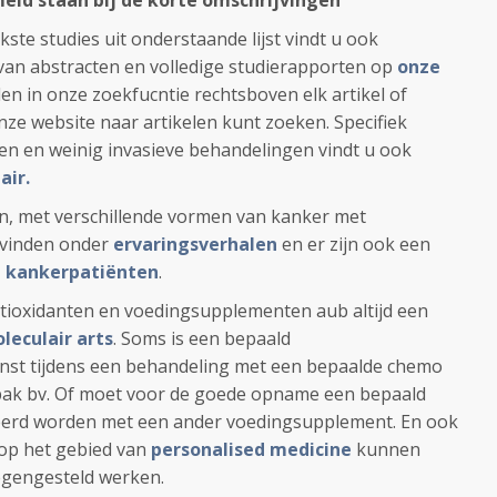
meld staan bij de korte omschrijvingen
kste studies uit onderstaande lijst vindt u ook
van abstracten en volledige studierapporten op
onze
den in onze zoekfucntie rechtsboven elk artikel of
ze website naar artikelen kunt zoeken. Specifiek
en en weinig invasieve behandelingen vindt u ook
air.
n, met verschillende vormen van kanker met
 vinden onder
ervaringsverhalen
en er zijn ook een
an kankerpatiënten
.
tioxidanten en voedingsupplementen aub altijd een
leculair arts
. Soms is een bepaald
nst tijdens een behandeling met een bepaalde chemo
ak bv. Of moet voor de goede opname een bepaald
rd worden met een ander voedingsupplement. En ook
op het gebied van
personalised medicine
kunnen
egengesteld werken.