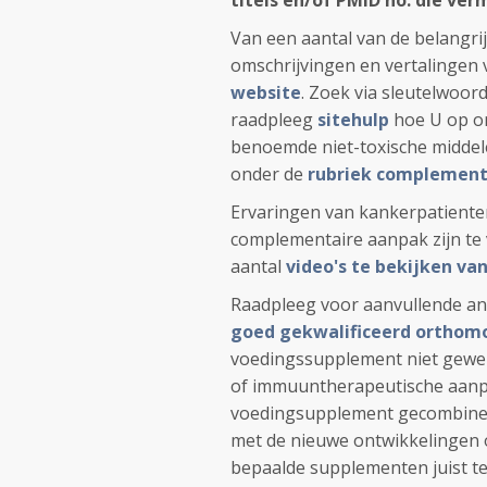
titels en/of PMID no. die ver
Van een aantal van de belangrij
omschrijvingen en vertalingen 
website
. Zoek via sleutelwoor
raadpleeg
sitehulp
hoe U op on
benoemde niet-toxische middel
onder de
rubriek complement
Ervaringen van kankerpatiente
complementaire aanpak zijn te
aantal
video's te bekijken v
Raadpleeg voor aanvullende an
goed gekwalificeerd orthomo
voedingssupplement niet gewe
of immuuntherapeutische aanp
voedingsupplement gecombinee
met de nieuwe ontwikkelingen 
bepaalde supplementen juist t