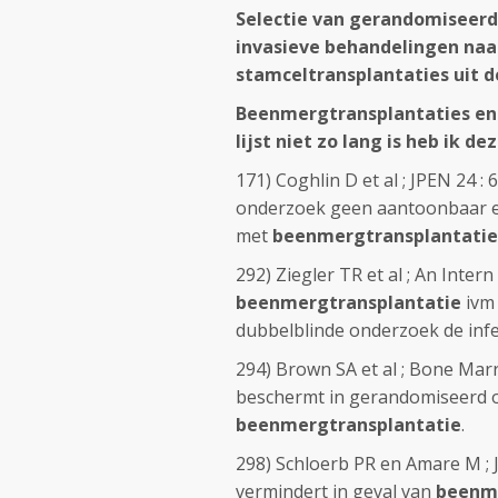
Selectie van gerandomiseerde
invasieve behandelingen na
stamceltransplantaties uit de 
Beenmergtransplantaties en 
lijst niet zo lang is heb ik d
171) Coghlin D et al ; JPEN 24 : 6
onderzoek geen aantoonbaar e
met
beenmergtransplantatie
292) Ziegler TR et al ; An Intern
beenmergtransplantatie
ivm 
dubbelblinde onderzoek de infec
294) Brown SA et al ; Bone Marr
beschermt in gerandomiseerd 
beenmergtransplantatie
.
298) Schloerb PR en Amare M ; J
vermindert in geval van
beenme