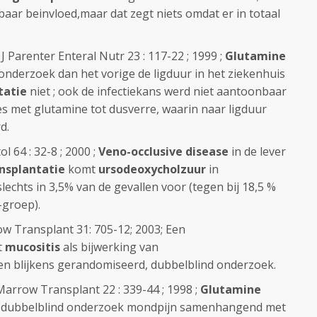
baar beinvloed,maar dat zegt niets omdat er in totaal
J Parenter Enteral Nutr 23 : 117-22 ; 1999 ;
Glutamine
 onderzoek dan het vorige de ligduur in het ziekenhuis
tatie
niet ; ook de infectiekans werd niet aantoonbaar
ies met glutamine tot dusverre, waarin naar ligduur
d.
l 64 : 32-8 ; 2000 ;
Veno-occlusive disease
in de lever
nsplantatie
komt
ursodeoxycholzuur
in
echts in 3,5% van de gevallen voor (tegen bij 18,5 %
-groep).
ow Transplant 31: 705-12; 2003; Een
t
mucositis
als bijwerking van
n blijkens gerandomiseerd, dubbelblind onderzoek.
Marrow Transplant 22 : 339-44 ; 1998 ;
Glutamine
, dubbelblind onderzoek mondpijn samenhangend met