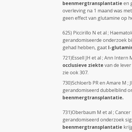
beenmergtransplantatie
en g
overleving na 1 maand was met 
geen effect van glutamine op h
625) Piccirillo N et al ; Haemato
gerandomiseerde onderzoek bij
gehad hebben, gaat
l-glutami
721)Essell JH et al ; Ann Intern 
occlusieve ziekte
van de lever
zie ook 307.
730)Schloerb PR en Amare M ; JP
gerandomiseerd dubbelblind on
beenmergtransplantatie.
731)Oberbaum M et al ; Cancer 9
gerandomiseerd onderzoek sig
beenmergtransplantatie
krij