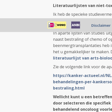
Literatuurlijsten van niet-t
Ik heb de specieke studieverm
geen invasieve behandeling
Disclaimer
voor specifieke vormen van kanke
In aparte lijsten van studies u
naast bestraling of chemo of op
beenmergtransplantaties heb ik 
het u gemakkelijker te maken.
literatuurlijst van arts-biolo
Zie de volgende link voor de apa
https://kanker-actueel.nl/NL
behandelingen-per-kankerso
bestraling.html
Wellicht kunt u een betreffend
door selecteren die specifiek
behandelend oncoloog voorleg