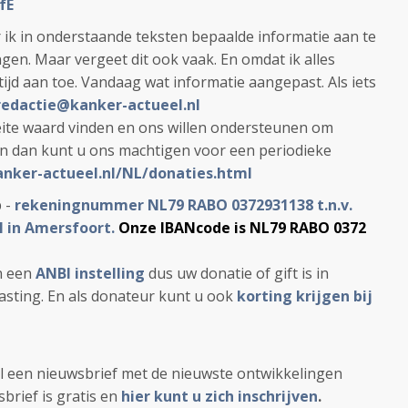
fE
ik in onderstaande teksten bepaalde informatie aan te
gen. Maar vergeet dit ook vaak. En omdat ik alles
tijd aan toe. Vandaag wat informatie aangepast. Als iets
redactie@kanker-actueel.nl
ite waard vinden en ons willen ondersteunen om
en dan kunt u ons machtigen voor een periodieke
anker-actueel.nl/NL/donaties.html
p -
rekeningnummer NL79 RABO 0372931138 t.n.v.
l in Amersfoort.
Onze IBANcode is NL79 RABO 0372
jn een
ANBI instelling
dus uw donatie of gift is in
lasting. En als donateur kunt u ook
korting krijgen bij
l een nieuwsbrief met de nieuwste ontwikkelingen
brief is gratis en
hier kunt u zich inschrijven
.