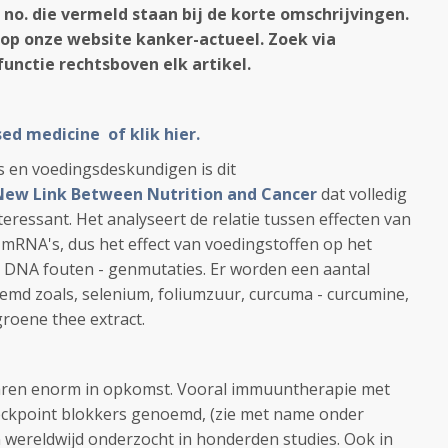
 no. die vermeld staan bij de korte omschrijvingen.
 op onze website kanker-actueel. Zoek via
unctie rechtsboven elk artikel.
sed medicine of klik hier.
 en voedingsdeskundigen is dit
 New Link Between Nutrition and Cancer
dat volledig
interessant. Het analyseert de relatie tussen effecten van
mRNA's, dus het effect van voedingstoffen op het
n DNA fouten - genmutaties. Er worden een aantal
emd zoals, selenium, foliumzuur, curcuma - curcumine,
groene thee extract.
jaren enorm in opkomst. Vooral immuuntherapie met
heckpoint blokkers genoemd, (zie met name onder
 wereldwijd onderzocht in honderden studies. Ook in