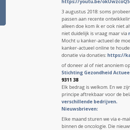
https://youtu.be/okUwzcoQ5
3 augustus 2018: soms probeer 
passen aan recente ontwikkelin
alleen doe kom ik er ook niet al
niet duidelijk is vraag maar via
Mocht u kanker-actueel de moe
kanker-actueel online te houd
donatie via donaties:
https://k
of doneer al of niet anoniem o
Stichting Gezondheid Actuee
9311 38
Elk bedrag is welkom. En we zi
principe aftrekbaar voor de be
verschillende bedrijven.
Nieuwsbrieven:
Elke maand sturen we via e-mai
binnen de oncologie. Die nieuws