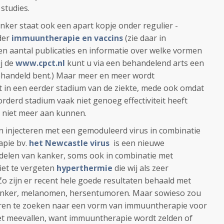
studies.
nker staat ook een apart kopje onder regulier -
der
immuuntherapie en vaccins
(zie daar in
een aantal publicaties en informatie over welke vormen
ij de
www.cpct.nl
kunt u via een behandelend arts een
behandeld bent.) Maar meer en meer wordt
in een eerder stadium van de ziekte, mede ook omdat
derd stadium vaak niet genoeg effectiviteit heeft
t niet meer aan kunnen.
en injecteren met een gemoduleerd virus in combinatie
pie bv.
het Newcastle virus
is een nieuwe
elen van kanker, soms ook in combinatie met
iet te vergeten
hyperthermie
die wij als zeer
o zijn er recent hele goede resultaten behaald met
anker, melanomen, hersentumoren. Maar sowieso zou
beren te zoeken naar een vorm van immuuntherapie voor
et meevallen, want immuuntherapie wordt zelden of