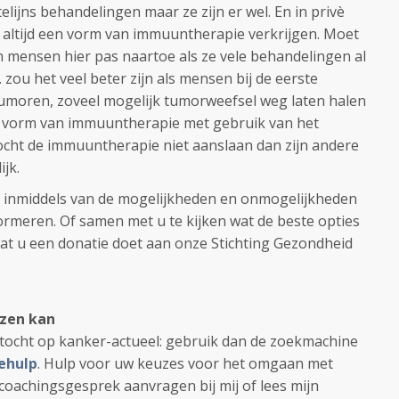
lijns behandelingen maar ze zijn er wel. En in privè
g altijd een vorm van immuuntherapie verkrijgen. Moet
n mensen hier pas naartoe als ze vele behandelingen al
 zou het veel beter zijn als mensen bij de eerste
tumoren, zoveel mogelijk tumorweefsel weg laten halen
en vorm van immuuntherapie met gebruik van het
ht de immuuntherapie niet aanslaan dan zijn andere
jk.
e inmiddels van de mogelijkheden en onmogelijkheden
formeren. Of samen met u te kijken wat de beste opties
 dat u een donatie doet aan onze Stichting Gezondheid
ezen kan
ktocht op kanker-actueel: gebruik dan de zoekmachine
tehulp
. Hulp voor uw keuzes voor het omgaan met
 coachingsgesprek aanvragen bij mij of lees mijn