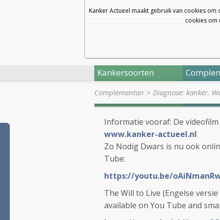
Kanker Actueel maakt gebruik van cookies om 
cookies om u
Kankersoorten
Complem
Complementair
>
Diagnose: kanker. Wa
Informatie vooraf: De videofil
www.kanker-actueel.nl
Zo Nodig Dwars is nu ook onli
Tube:
https://youtu.be/oAiNmanR
The Will to Live (Engelse versie
available on You Tube and sm