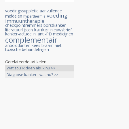
voedingssuppletie
aanvullende
voeding
middelen
hyperthermie
immuuntherapie
checkpointremmers
borstkanker
kanker
literatuurlijsten
nieuwsbrief
kanker-actueel.nl
anti-PD medicijnen
complementair
antioxidanten
kees braam
niet-
toxische behandelingen
Gerelateerde artikelen
Wat zou ik doen als ik nu >>
Diagnose kanker - wat nu? >>