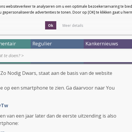
ons websiteverkeer te analyseren om u een optimale bezoekerservaring te bied
 gepersonaliseerde advertenties te tonen. Door op [OK] te klikken gaat u hie
Ok
Meer details
entair
Regulier
Kankernieuws
t te doen?
>
m Zo Nodig Dwars, staat aan de basis van de website
ne op een smartphone te zien. Ga daarvoor naar You
wTw
 en van een jaar later dan de eerste uitzending is also
artphone: