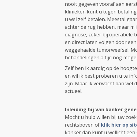
nooit gegeven vooraf aan eerste
klinieken kunt u tegen betalin
u wel zelf betalen. Meestal gaa
achter de rug hebben, maar m.i.
diagnose, zeker bij operabele 
en direct laten volgen door e
weggehaalde tumorweefsel. Moc
behandelingen altijd nog mogeli
Zelf ben ik aardig op de hoogt
en wil ik best proberen u te in
zijn. Maar ik verwacht dan wel
actueel.
Inleiding bij van kanker gen
Mocht u hulp willen bij uw zoe
rechtsboven of
klik hier op si
kanker dan kunt u wellicht een