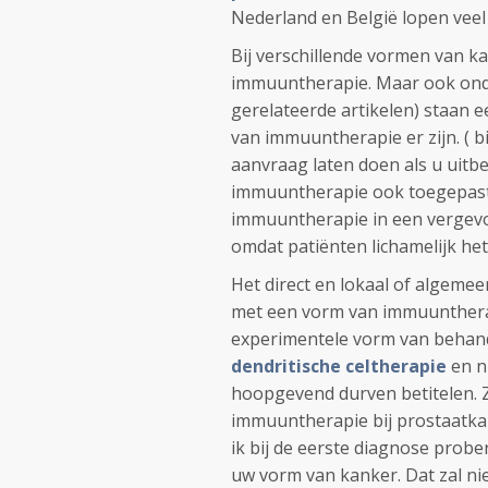
Nederland en België lopen veel 
Bij verschillende vormen van ka
immuuntherapie. Maar ook on
gerelateerde artikelen) staan 
van immuuntherapie er zijn. ( b
aanvraag laten doen als u uit
immuuntherapie ook toegepast 
immuuntherapie in een vergevor
omdat patiënten lichamelijk he
Het direct en lokaal of algeme
met een vorm van immuunthera
experimentele vorm van behand
dendritische celtherapie
en n
hoopgevend durven betitelen. Z
immuuntherapie bij prostaatk
ik bij de eerste diagnose pro
uw vorm van kanker. Dat zal ni