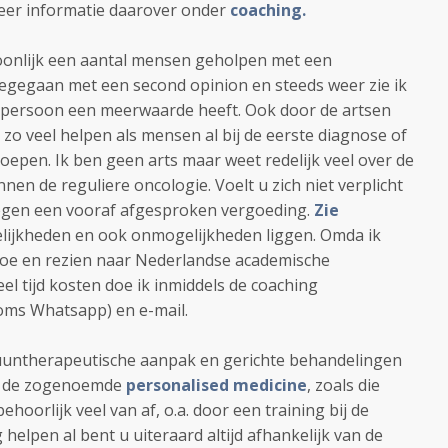
meer informatie daarover onder
coaching.
soonlijk een aantal mensen geholpen met een
egegaan met een second opinion en steeds weer zie ik
k persoon een meerwaarde heeft. Ook door de artsen
zo veel helpen als mensen al bij de eerste diagnose of
oepen. Ik ben geen arts maar weet redelijk veel over de
nen de reguliere oncologie. Voelt u zich niet verplicht
tegen een vooraf afgesproken vergoeding.
Zie
lijkheden en ook onmogelijkheden liggen. Omda ik
oe en rezien naar Nederlandse academische
eel tijd kosten doe ik inmiddels de coaching
soms Whatsapp) en e-mail.
untherapeutische aanpak en gerichte behandelingen
, de zogenoemde
personalised medicine
, zoals die
ehoorlijk veel van af, o.a. door een training bij de
 helpen al bent u uiteraard altijd afhankelijk van de