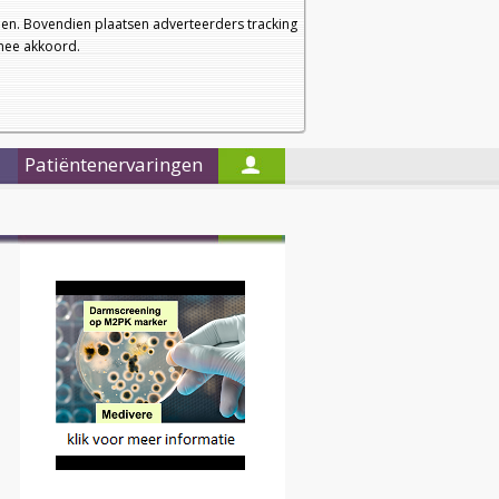
a
a
Startpagina
Nieuwsbrief
a
en. Bovendien plaatsen adverteerders tracking
rmee akkoord.
Alleen in de titels zoeken
Patiëntenervaringen