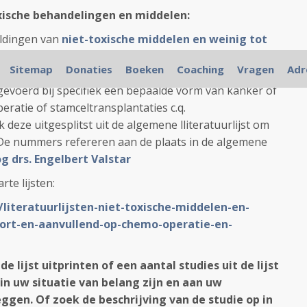
oxische behandelingen en middelen:
eldingen van
niet-toxische middelen en weinig tot
en
al of niet als aanvulling op reguliere behandelingen
Sitemap
Donaties
Boeken
Coaching
Vragen
Adr
r in alle stadia bij elkaar gezet.
itgevoerd bij specifiek een bepaalde vorm van kanker of
eratie of stamceltransplantaties c.q.
deze uitgesplitst uit de algemene lliteratuurlijst om
 De nummers refereren aan de plaats in de algemene
og drs. Engelbert Valstar
rte lijsten:
/literatuurlijsten-niet-toxische-middelen-en-
ort-en-aanvullend-op-chemo-operatie-en-
e lijst uitprinten of een aantal studies uit de lijst
 in uw situatie van belang zijn en aan uw
gen. Of zoek de beschrijving van de studie op in