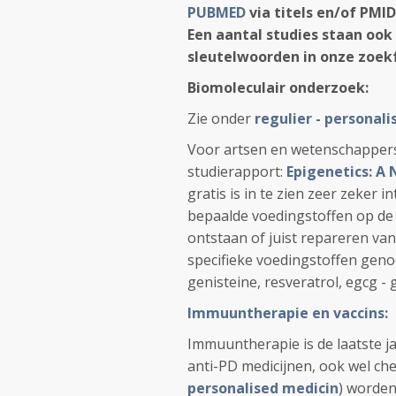
PUBMED
via titels en/of PMID
Een aantal studies staan ook
sleutelwoorden in onze zoekf
Biomoleculair onderzoek:
Zie onder
regulier - personali
Voor artsen en wetenschappers
studierapport:
Epigenetics: A
gratis is in te zien zeer zeker 
bepaalde voedingstoffen op de 
ontstaan of juist repareren va
specifieke voedingstoffen geno
genisteine, resveratrol, egcg - 
Immuuntherapie en vaccins:
Immuuntherapie is de laatste 
anti-PD medicijnen, ook wel c
personalised medicin
) worden