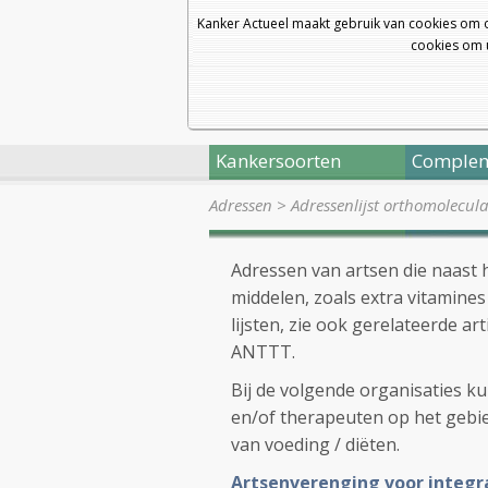
Kanker Actueel maakt gebruik van cookies om 
cookies om u
Kankersoorten
Complem
Adressen
>
Adressenlijst orthomolecul
Adressen van artsen die naast 
middelen, zoals extra vitamines
lijsten, zie ook gerelateerde ar
ANTTT.
Bij de volgende organisaties k
en/of therapeuten op het gebi
van voeding / diëten.
Artsenverenging voor integ