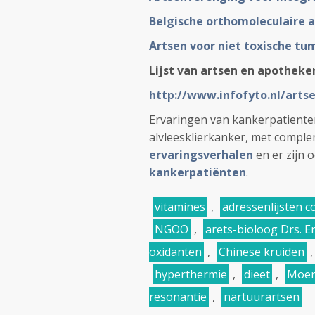
Belgische orthomoleculaire a
Artsen voor niet toxische t
Lijst van artsen en apotheke
http://www.infofyto.nl/arts
Ervaringen van kankerpatiente
alvleesklierkanker, met comple
ervaringsverhalen
en er zijn 
kankerpatiënten
.
vitamines
,
adressenlijsten 
NGOO
,
arets-bioloog Drs. E
oxidanten
,
Chinese kruiden
hyperthermie
,
dieet
,
Moer
resonantie
,
nartuurartsen