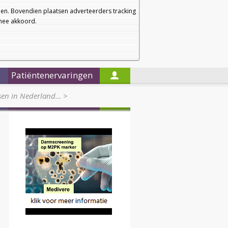
a
a
Startpagina
Nieuwsbrief
a
en. Bovendien plaatsen adverteerders tracking
rmee akkoord.
Alleen in de titels zoeken
Patiëntenervaringen
tsen in Nederland…
>