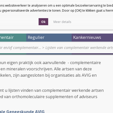
ons websiteverkeer te analyseren om u een optimale bezoekerservaring te bied
 gepersonaliseerde advertenties te tonen. Door op [OK] te klikken gaat u hie
Ok
Meer details
entair
Regulier
Kankernieuws
air en/of complementair…
>
Lijsten van complementair werkende ar
hun eigen praktijk ook aanvullende - complementaire
 en mineralen voorschrijven. Alle artsen van deze
tikelen, zijn aangesloten bij organisaties als AVIG en
unt u lijsten vinden van complementair werkende artsen
ed van orthomoleculaire supplementen of adviseurs
rale Geneeskunde AVIG