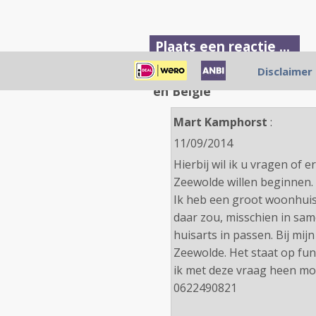
Plaats een reactie ...
Disclaimer
1 Reactie op "Lijsten va
en België"
Mart Kamphorst
:
11/09/2014
Hierbij wil ik u vragen of e
Zeewolde willen beginnen.
Ik heb een groot woonhuis 
daar zou, misschien in sa
huisarts in passen. Bij mi
Zeewolde. Het staat op fun
ik met deze vraag heen mo
0622490821