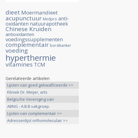
dieet
Moermandieet
acupunctuur
anti-
Medpro
oxidanten
natuurapotheek
Chinese Kruiden
antioxidanten
voedingssupplementen
complementair
borstkanker
voeding
hyperthermie
vitamines
TCM
Gerelateerde artikelen
Lijsten van goed gekwalficeerde >>
Kliniek Dr. Meijer, arts
gespecialiseerd >>
Belgische Vereniging van
orthomoleculaire >>
ABNG - A.B.B vakgroep.
Artsenvereniging >>
Lijsten van complementair >>
Adressenlijst orthomoleculair >>