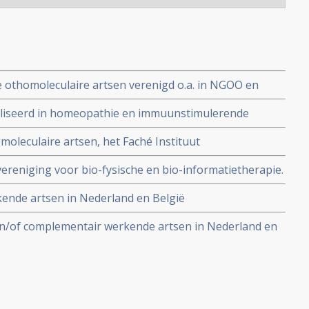
e othomoleculaire artsen verenigd o.a. in NGOO en
 werken met verschillende vormen van Niet Toxische
cialiseerd in homeopathie en immuunstimulerende
nker
moleculaire artsen, het Faché Instituut
ereniging voor bio-fysische en bio-informatietherapie.
kende artsen in Nederland en België
 en/of complementair werkende artsen in Nederland en