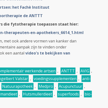
rtsen: het Fachè Instituut
umortherapie de ANTTT
rs die fytotherapie toepassen staat hier:
en-therapeuten-en-apothekers_6614_1.html
n, met ook andere vormen van kanker dan
mentaire aanpak zijn te vinden onder
ook een aantal
video's te bekijken van
complementair werkende artsen
,
ANTTT
,
AVIG
,
ngelbert Valstar
,
voedingssupplementen
,
anti-
,
Natuurapotheek
,
Medpro
,
Acupunctuur
,
mandieet
,
Hutsmullerdieet
,
superfoods
,
bio-