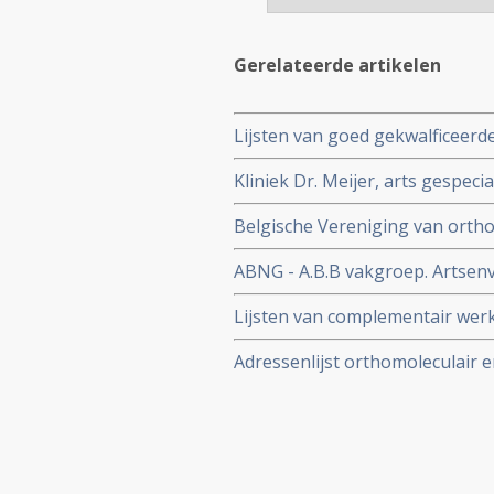
Gerelateerde artikelen
Lijsten van goed gekwalficeerd
ABNG. Allemaal artsen die ook
Kliniek Dr. Meijer, arts gespe
Tumortherapie bij kanker.
natuurlijke aanpak van o.a. ka
Belgische Vereniging van ortho
ABNG - A.B.B vakgroep. Artsenv
Lijsten van complementair wer
Adressenlijst orthomoleculair
België