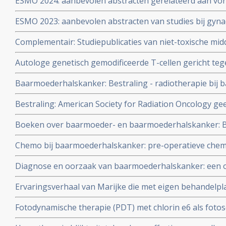
ESMO 2024: aanbevolen abstracten gerelateerd aan vo
vormen van kanker zoals eierstokkanker, baarmoederh
ESMO 2023: aanbevolen abstracten van studies bij gyna
baarmoederkanker, vulvakanker en endometriumkanke
eierstokkanker, baarmoederkanker, baarmoederhalska
en oncologen wereldwijd copy 1 copy 1
Complementair: Studiepublicaties van niet-toxische mid
vulvakanker copy 1
literatuurlijst van arts-bioloog drs. Engelbert Valstar, 
Autologe genetisch gemodificeerde T-cellen gericht te
baarmoederkanker en baarmoederhalskanker
(HPV) 16 E6 geeft bij patienten met vergevorderde zwa
Baarmoederhalskanker: Bestraling - radiotherapie bij
HPV gerelateerde kanker uitstekende resultaten copy 1
veroorzaakt vaker bij patienten tweede vorm van kanker 
Bestraling: American Society for Radiation Oncology gee
is bestraald. Artikel geplaatst 7 april 2010
radiotherapie te gebruiken voor patienten met baarmo
Boeken over baarmoeder- en baarmoederhalskanker: Bv.
endometriumkanker
anti-hormonenboek: Femmes si vous saviez: Wat alle 
Chemo bij baarmoederhalskanker: pre-operatieve che
over vooral de rol van hormonen.
lijkt weinig toe te voegen aan kansen op recidief en ove
Diagnose en oorzaak van baarmoederhalskanker: een ov
uit meta analyse van Cochrane instituut. Artikel updat
recente ontwikkelingen.
Ervaringsverhaal van Marijke die met eigen behandelpl
toxische aanpak haar baarmoederkanker al twee jaar o
Fotodynamische therapie (PDT) met chlorin e6 als fotos
ziekteprogressie
resultaten in doden van het Human Papilloma Virus bij