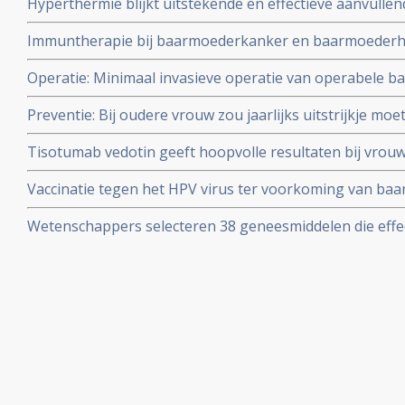
Hyperthermie blijkt uitstekende en effectieve aanvullen
baarmoederkanker gerelateerd aan het HPV virus.
baarmoederhalskanker. Een overzicht van een aantal st
Immuntherapie bij baarmoederkanker en baarmoederha
baarmoederhalskanker.
Operatie: Minimaal invasieve operatie van operabele 
groter risico op recidief en overlijden dan open chirurgie
Preventie: Bij oudere vrouw zou jaarlijks uitstrijkje mo
adviseren artsen nu uit studie blijkt dat bij vrouwen b
Tisotumab vedotin geeft hoopvolle resultaten bij vrouw
baarmoederhalskanker zelden nog operatief te behande
behandelde uitgezaaide baarmoederhalskanker
Vaccinatie tegen het HPV virus ter voorkoming van ba
van belangrijke artikelen en studies.
Wetenschappers selecteren 38 geneesmiddelen die effec
van kanker die effectief zouden kunnen zijn bij baarm