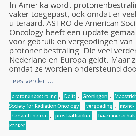
In Amerika wordt protonenbestrali
vaker toegepast, ook omdat er veel
uiteraard. ASTRO de American Soci
Oncology heeft een update gemaakt
voor gebruik en vergeodingen van
protonenbestraling. Die veel verde
Nederland en Europa geldt. Maar zi
omdat ze worden ondersteund door
Lees verder ...
protonenbestraling
,
Delft
,
Groningen
,
Maastric
Society for Radiation Oncology
,
vergoeding
,
mond- 
hersentumoren
,
prostaatkanker
,
baarmoederhals
kanker