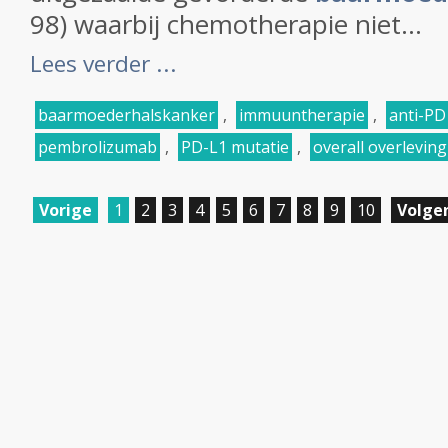
98) waarbij chemotherapie niet...
Lees verder ...
baarmoederhalskanker
,
immuuntherapie
,
anti-PD
pembrolizumab
,
PD-L1 mutatie
,
overall overleving
Vorige
1
2
3
4
5
6
7
8
9
10
Volge