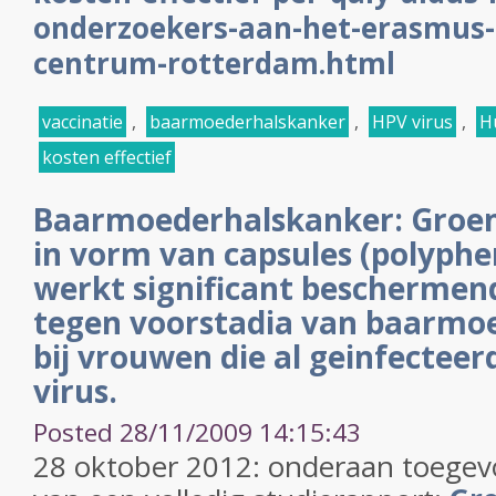
onderzoekers-aan-het-erasmus
centrum-rotterdam.html
vaccinatie
,
baarmoederhalskanker
,
HPV virus
,
H
kosten effectief
Baarmoederhalskanker: Groen
in vorm van capsules (polyphe
werkt significant beschermen
tegen voorstadia van baarmo
bij vrouwen die al geinfecteer
virus.
Posted 28/11/2009 14:15:43
28 oktober 2012: onderaan toegev