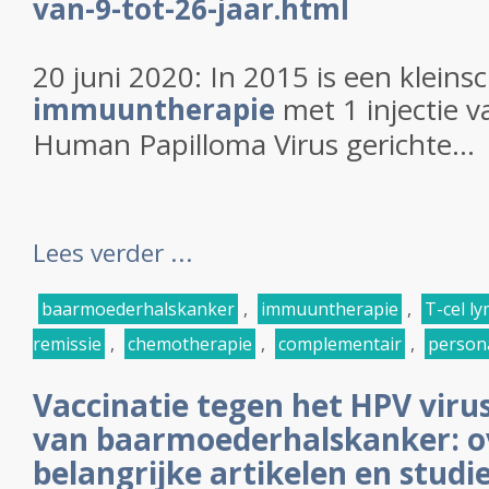
van-9-tot-26-jaar.html
20 juni 2020: In 2015 is een kleins
immuuntherapie
met 1 injectie v
Human Papilloma Virus gerichte...
Lees verder ...
baarmoederhalskanker
,
immuuntherapie
,
T-cel l
remissie
,
chemotherapie
,
complementair
,
persona
Vaccinatie tegen het HPV viru
van baarmoederhalskanker: o
belangrijke artikelen en studie