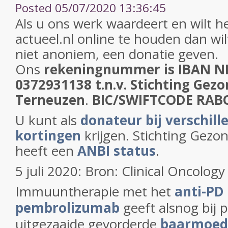
Posted 05/07/2020 13:36:45
Als u ons werk waardeert en wilt h
actueel.nl online te houden dan wil
niet anoniem, een donatie geven.
Ons
rekeningnummer is IBAN N
0372931138 t.n.v. Stichting Gezo
Terneuzen
.
BIC/SWIFTCODE RA
U kunt als
donateur bij verschill
kortingen
krijgen. Stichting Gezo
heeft een
ANBI status
.
5 juli 2020: Bron: Clinical Oncology
Immuuntherapie met het
anti-PD
pembrolizumab
geeft alsnog bij 
uitgezaaide gevorderde
baarmoed