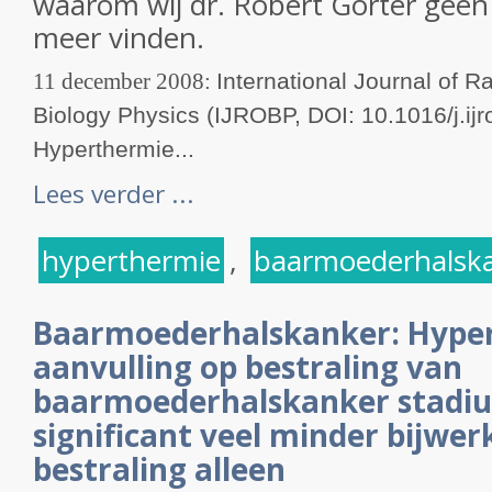
waarom wij dr. Robert Gorter geen
meer vinden.
11 december 2008:
International Journal of R
Biology Physics (IJROBP, DOI: 10.1016/j.ij
Hyperthermie...
Lees verder ...
hyperthermie
,
baarmoederhalsk
Baarmoederhalskanker: Hyper
aanvulling op bestraling van
baarmoederhalskanker stadium 
significant veel minder bijwe
bestraling alleen