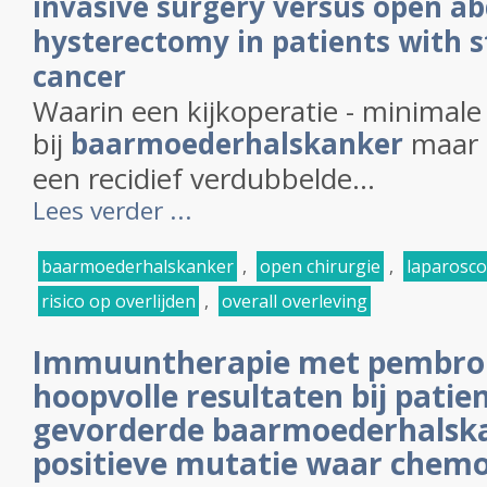
invasive surgery versus open ab
hysterectomy in patients with s
cancer
Waarin een kijkoperatie - minimale 
bij
baarmoederhalskanker
maar l
een recidief verdubbelde...
Lees verder ...
baarmoederhalskanker
,
open chirurgie
,
laparosco
risico op overlijden
,
overall overleving
Immuuntherapie met pembrol
hoopvolle resultaten bij pati
gevorderde baarmoederhalsk
positieve mutatie waar chemo