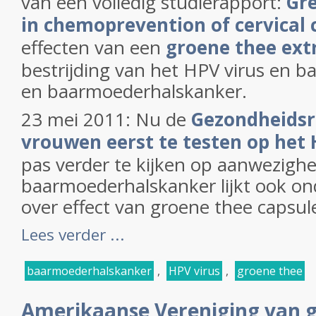
van een volledig studierapport:
Gr
in chemoprevention of
cervical
effecten van een
groene thee ext
bestrijding van het HPV virus en 
en baarmoederhalskanker.
23 mei 2011: Nu de
Gezondheidsr
vrouwen eerst te testen op het
pas verder te kijken op aanwezighe
baarmoederhalskanker lijkt ook on
over effect van groene thee capsule
Lees verder ...
baarmoederhalskanker
,
HPV virus
,
groene thee
Amerikaanse Vereniging van 