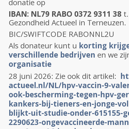
donatie op
IBAN: NL79 RABO 0372 9311 38
t
Gezondheid Actueel in Terneuzen.
BIC/SWIFTCODE RABONNL2U
Als donateur kunt u
korting krijge
verschillende bedrijven
en we zi
organisatie
28 juni 2026: Zie ook dit artikel:
ht
actueel.nl/NL/hpv-vaccin-9-vale
ook-bescherming-tegen-hpv-ger
kankers-bij-tieners-en-jonge-v
blijkt-uit-studie-onder-615155-
2290623-ongevaccineerde-mannen