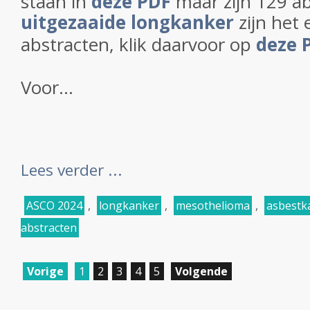
staan in
deze PDF
maar zijn 129 a
uitgezaaide longkanker
zijn het
abstracten, klik daarvoor op
deze 
Voor...
Lees verder ...
ASCO 2024
,
longkanker
,
mesothelioma
,
asbestk
abstracten
Vorige
1
2
3
4
5
Volgende