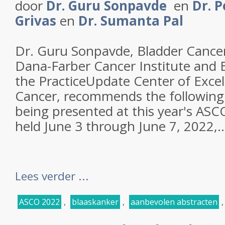
door
Dr. Guru Sonpavde
en
Dr. P
Grivas
en
Dr. Sumanta Pal
Dr. Guru Sonpavde, Bladder Cancer
Dana-Farber Cancer Institute and E
the PracticeUpdate Center of Excel
Cancer, recommends the following
being presented at this year's AS
held June 3 through June 7, 2022,..
Lees verder ...
ASCO 2022
,
blaaskanker
,
aanbevolen abstracten