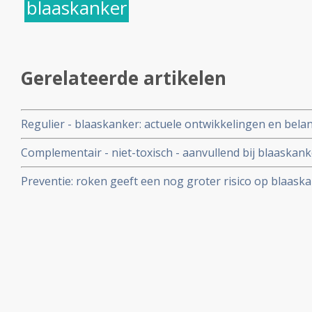
blaaskanker
Gerelateerde artikelen
Regulier - blaaskanker: actuele ontwikkelingen en belan
reguliere oncologie: een overzicht
Complementair - niet-toxisch - aanvullend bij blaaskank
en studie resultaten
Preventie: roken geeft een nog groter risico op blaaskan
gedacht blijkt uit groot bevolkingsonderzoek in Amerik