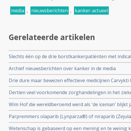
media
,
nieuwsberichten
,
kanker-actueel
Gerelateerde artikelen
Slechts één op de drie borstkankerpatiënten met indicat
genprofieltest die onnodige chemotherapie kan voork
Archief nieuwsberichten over kanker in de media
Drie dure maar bewezen effectieve medicijnen Carvykti 
Enhertu Trastuzumab Deruxtecan en Xenpozyme Olipud
Dertien veel voorkomende zorghandelingen in het ziek
uit het basispakket omdat ze te duur zijn
uit de richtlijnen omdat de effectiviteit niet bewezen is.
Wim Hof die wereldberoemd werd als 'de iceman' blijkt j
geterroriseerd te hebben en wordt beschuldigd door e
Parpremmers olaparib (Lynparza®) of niraparib (Zejul
huiselijk geweld
borstkanker worden gedeeltelijk uit basisverzekering g
Wetenschap is gebaseerd op een mening en te weinig kr
Nederland