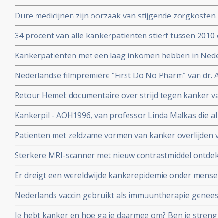
collega's n.a.v. 30 diepte interviews met hoogleraren, u
Dure medicijnen zijn oorzaak van stijgende zorgkosten.
postdocs, assistenten in opleiding (PhD’ers) en wetens
opsporingstechnieken zorgt voor meer kankerdiagnoses
34 procent van alle kankerpatienten stierf tussen 2010 
IKNL en RIVM
diagnose. Toch spreekt Integraal Kankercentrum Neder
Kankerpatiënten met een laag inkomen hebben in Ned
verbetering
aan de ziekte te overlijden dan welvarende patiënten. B
Nederlandse filmpremière “First Do No Pharm” van dr. 
het Integraal Kankercentrum Nederland
november 2024
Retour Hemel: documentaire over strijd tegen kanker va
prostaatkanker heeft.
Kankerpil - AOH1996, van professor Linda Malkas die al
vernietigen is aan eerste patient gegeven in fase I stud
Patienten met zeldzame vormen van kanker overlijden v
diagnose in vergelijking met veel voorkomende vormen 
Sterkere MRI-scanner met nieuw contrastmiddel ontdek
kunnen vinden van gespecialiseerde behandelcentra
prostaatkanker in lymfklieren tot op 1 mm nauwkeurig b
Er dreigt een wereldwijde kankerepidemie onder mensen
aan Radboud universiteit.
aantal darmkankerpatienten stijgt enorm blijkt uit nieu
Nederlands vaccin gebruikt als immuuntherapie genees
corona vaccins?
osteacarcinoom en honden met blaaskanker reageren oo
Je hebt kanker en hoe ga je daarmee om? Ben je streng 
richt op het eiwit vimentine