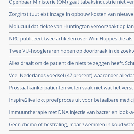
Openbaar Ministerie (OM) gaat tabaksindustrie niet ver
kinderen voor deelname aan studie
sickofsmoking - zeggen artikel 12 procedure te starten.
Zorginstituut eist inzage in opbouw kosten van nieuwe
worden opgenomen in basisverzekering.
Molucuul dat ziekte van Huntington veroorzaakt op lan
korte termijn zonder gezonde cellen aan te tasten blijkt 
NRC publiceert twee artikelen over Wim Huppes die als 
alternatieve genezer patienten blijft behandelen met du
Twee VU-hoogleraren hopen op doorbraak in de zoektoc
tegen depressie, adhd of autisme, aldus artikel in de Vo
Alles draait om de patient die niets te zeggen heeft. Schr
Parool
Veel Nederlands voedsel (47 procent) waaronder alled
cornflakes, pasta en hagelslag is besmet met minerale
Prostaatkankerpatienten weten vaak niet wat het versch
kanker veroorzaken.
behandelingsopties voor hun eigen situatie met niet ui
Inspire2live lokt proefproces uit voor betaalbare medic
realiseren zich onvoldoende wat de verschillende bijw
patentrecht: wat gaat voor?
zijn
Immuuntherapie met DNA injectie van bacterien look-a-
melanomen geeft uitstekende resultaten in voorkomen v
Geen chemo of bestraling, maar zwemmen in koud wate
activering van immuunsysteem
kiezen voor niet toxische aanpak, door NRC alternati