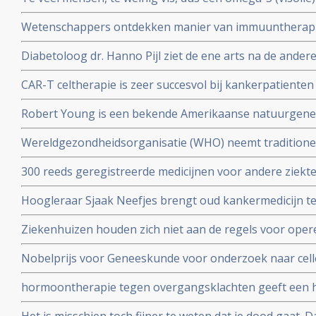
toe te passen.
gepubliceerd in Nature
Wetenschappers ontdekken manier van immuuntherapie 
eiwit MR1 die voor alle vormen van kanker toepasbaar
Diabetoloog dr. Hanno Pijl ziet de ene arts na de ander
Nationaal gezondheidsplan om welvaartsziekten als dia
CAR-T celtherapie is zeer succesvol bij kankerpatienten
stoppen
op te strenge milieueisen, stellen 4 Nederlandse top 
Robert Young is een bekende Amerikaanse natuurgeneze
boeken over niet toxische middelen en dieet maar kwam 
Wereldgezondheidsorganisatie (WHO) neemt traditione
zijn verweer op video voor de Amerikaanse Commissie
TCM waaronder acupunctuur op in de International Statis
300 reeds geregistreerde medicijnen voor andere ziekt
Diseases and Related Health Problems (ICD).
Oncology (ReDO) - hebben ook effect bij kanker blijkt u
Hoogleraar Sjaak Neefjes brengt oud kankermedicijn te
AntiCancer Fund
dit onderwerp in de uitzending van DWDD met Sjaak Ne
Ziekenhuizen houden zich niet aan de regels voor oper
daarvoor gespecialiseerd ziekenhuis. Honderden kanke
Nobelprijs voor Geneeskunde voor onderzoek naar cell
extra risico
hormoontherapie tegen overgangsklachten geeft een h
werd gedacht. Blijkt uit grote meta-analyse van 58 epi