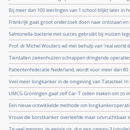
anderen die het moeilijk hebben? Kennislink interview
Bij meer dan 100 leerlingen van 1 school blijkt later in
van een hersentumor voor te komen. Oorzaak is nog ond
Frankrijk gaat groot onderzoek doen naar ontstaan e
endometriose met een nationaal plan van aanpak.
Salmonella-bacterie met succes gebruikt bij muizen te
kankers. Blijkt uit onderzoek aan universiteit van Leuv
Prof. dr Michel Wouters wil met behulp van ‘real world 
behandelprocessen verbeteren en studieresultaten toet
Tientallen ziekenhuizen schrappen dringende operati
operaties voor kankerpatienten en stamceltransplantat
Patiëntenfederatie Nederland, wordt voor meer dan 80 
ministerie van Volksgezondheid en zorgverzekeraars e
Veel meer longkanker in de omgeving van Tatasteel. I
over hun onafhankelijkheid.
dan 50 procent meer longkanker voor in vergelijking me
UMCG Groningen gaat zelf Car-T cellen maken om zo 
cellen sneller en goedkoper te geven aan kankerpatien
Een nieuw ontwikkelde methode om longkankeroperati
virtualrealitybril blijkt zeer succesvol. Aldus chirurge
Vrouw die borstkanker overleefde maar onvruchtbaar
chemotherapie krijgt toch baby door ingevroren eitje m
Te veel mensen, te weinig vis, dus een omega-3 (visolie