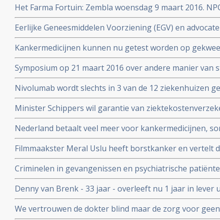
Het Farma Fortuin: Zembla woensdag 9 maart 2016. NP
medicijnen zo duur zijn en wie er allemaal aan verdiene
Eerlijke Geneesmiddelen Voorziening (EGV) en advocate
zeer dubieuze rol door belangenverstrengeling in vasts
Kankermedicijnen kunnen nu getest worden op gekwee
dure medicijnen
welke het beste aanslaat. Zie Hans Clevers met mooie 
Symposium op 21 maart 2016 over andere manier van s
patienten voor voeding en ziektes: Beyond RCT’s: towar
Nivolumab wordt slechts in 3 van de 12 ziekenhuizen 
strategies in food and health
longkankerpatienten terwijl ze verplicht zijn dit wel te g
Minister Schippers wil garantie van ziektekostenverze
dure medicijnen bij kanker.
Nederland betaalt veel meer voor kankermedicijnen, so
andere landen blijkt uit vergelijkend onderzoek tussen 
Filmmaakster Meral Uslu heeft borstkanker en vertelt d
Kanker die wordt uitgezonden op maandag 30 novemb
Criminelen in gevangenissen en psychiatrische patiënte
voedingssupplementen binnen onderzoeksverband met a
Denny van Brenk - 33 jaar - overleeft nu 1 jaar in leve
te beïnvloeden.
door chemo pomp in New York, maar hij heeft alles zel
We vertrouwen de dokter blind maar de zorg voor geen
Correspondent ging uit op onderzoek maar ook hij komt e