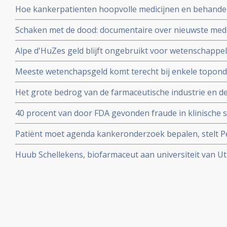
Hoe kankerpatienten hoopvolle medicijnen en behand
waardoor zelfs oncologen in opstand komen.
Schaken met de dood: documentaire over nieuwste medi
personalised medicine in het AvL - Anthonie van Leeuw
Alpe d'HuZes geld blijft ongebruikt voor wetenschappe
Veenendaal gerehabiliteerd door Medialogica en Volks
Meeste wetenchapsgeld komt terecht bij enkele topond
over meer dan 60 procent van al het geld voor vrij onde
Het grote bedrog van de farmaceutische industrie en d
blootgelegd door de Correspondent in mooi stuk onder
40 procent van door FDA gevonden fraude in klinische s
en vermeld in uiteindelijke medicijnvoorschriften.
Patiënt moet agenda kankeronderzoek bepalen, stelt Pet
column
Huub Schellekens, biofarmaceut aan universiteit van Utr
aan de kaak. Radioprogramma Argos volgde hem 2 jaar.