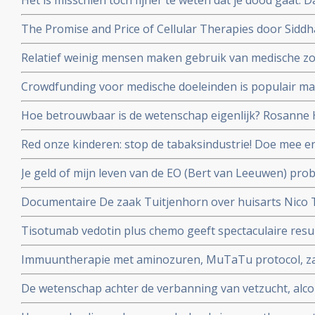
Het is misschien toch fijner te weten dat je dood gaat.
ging aan longkanker maar blijft toch leven en vertelt 
The Promise and Price of Cellular Therapies door Sidd
stamceltransplantatie naar CAR-T celtherapie
Relatief weinig mensen maken gebruik van medische zo
dat dit ook vergoed wordt, zo meldt de Europese Rek
Crowdfunding voor medische doeleinden is populair maa
en oncologen maken zich zorgen
Hoe betrouwbaar is de wetenschap eigenlijk? Rosanne H
en Job de Vrieze bekijkt het van zijn kant in een colum
Red onze kinderen: stop de tabaksindustrie! Doe mee 
door roken kanker kreeg en haar kinderen en alle ande
Je geld of mijn leven van de EO (Bert van Leeuwen) prob
beschermen.
patienten die alleen in het buitenland nog behandeld 
Documentaire De zaak Tuitjenhorn over huisarts Nico
en hun kinderen in conflict met Inspectie voor de Gez
Tisotumab vedotin plus chemo geeft spectaculaire resul
te zien op NPO 2 om 20.25 uur.
zwaarvoorbehandelde kankerpatienten met verschillen
Immuuntherapie met aminozuren, MuTaTu protocol, zal 
kanker met solide tumoren. copy 1
kunnen genezen schrijven Israelische onderzoekers
De wetenschap achter de verbanning van vetzucht, alcoh
NRC over het preventieakkoord van Staatssecretaris Pa