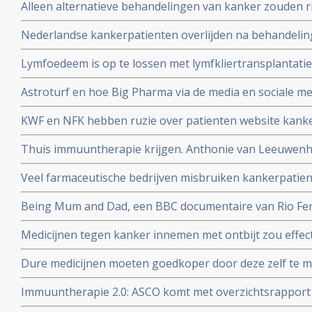
Alleen alternatieve behandelingen van kanker zouden ri
hoger maken dan reguliere behandelingen.
Nederlandse kankerpatienten overlijden na behandelinge
Ross in Bracht Duitsland.
Lymfoedeem is op te lossen met lymfkliertransplantatie,
borstkankerpatient Mirjam Bosgraaf in de Volkskrant
Astroturf en hoe Big Pharma via de media en sociale me
misleidt en manipuleert. Zie de TEDtalk van Sheryll Attk
KWF en NFK hebben ruzie over patienten website kanker
dupe te worden van machtstrijd aldus de Volkskrant
Thuis immuuntherapie krijgen. Anthonie van Leeuwenho
met immuuntherapie voor longkankerpatienten
Veel farmaceutische bedrijven misbruiken kankerpatie
wetenschappelijk onderzoek, aldus kritisch rapport va
Being Mum and Dad, een BBC documentaire van Rio Ferd
Manchester United die zijn vrouw Rebecca verloor aan
Medicijnen tegen kanker innemen met ontbijt zou effect
dosering zou miljoenen kunnen besparen
Dure medicijnen moeten goedkoper door deze zelf te 
Jan Schellens in de DWDD van 8 februari 2017
Immuuntherapie 2.0: ASCO komt met overzichtsrapport
ontwikkelingen bij kanker van afgelopen jaar en voors