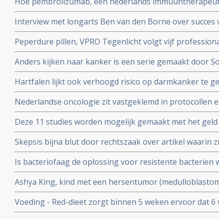
Hoe pembrolizumab, een nederlands immuuntherapeutis
wereld verovert
Interview met longarts Ben van den Borne over succes 
kleincellige longkanker
Peperdure pillen, VPRO Tegenlicht volgt vijf professiona
en vanuit hun persoonlijke betrokkenheid in actie ko
Anders kijken naar kanker is een serie gemaakt door S
experimenteren. Uitzending is. zondag 7 oktober 2018 
kankerpatiente en te zien bij het Algemeen Dagblad
Hartfalen lijkt ook verhoogd risico op darmkanker te 
(factoren) blijken voor hartfalen en darmkanker dezelfde
Nederlandse oncologie zit vastgeklemd in protocollen en 
bij kankerpatienten die voor second opinion naar buit
Deze 11 studies worden mogelijk gemaakt met het geld
ophaalde met zijn 11 steden zwemtocht.
Skepsis bijna blut door rechtszaak over artikel waarin z
Ruggero Santilli beschuldigen van kwakzalverij en bedr
Is bacteriofaag de oplossing voor resistente bacterien w
Antoinette Hertsenberg prijst deze aanpak aan in DWDD 
Ashya King, kind met een hersentumor (medulloblastoma)
door suikervrij dieet en protonenbestraling ondanks ho
Voeding - Red-dieet zorgt binnen 5 weken ervoor dat 6
ADHD afkomen en geen medicijnen meer nodig hebben.