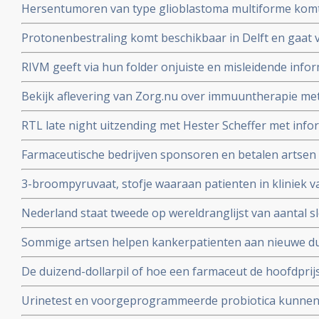
Hersentumoren van type glioblastoma multiforme komt
voor terwijl laaggradige vormen van hersentumoren ver
Protonenbestraling komt beschikbaar in Delft en gaat v
mobiele telefoons?
vergoed worden
RIVM geeft via hun folder onjuiste en misleidende infor
darmkankeronderzoek onder de Nederlandse bevolking
Bekijk aflevering van Zorg.nu over immuuntherapie met 
Schumacher d.d. 1 novermber 2016
RTL late night uitzending met Hester Scheffer met infor
irreversible electroporation
Farmaceutische bedrijven sponsoren en betalen artsen 
jaren. Onafhankelijkheid van artsen en patientenvereni
3-broompyruvaat, stofje waaraan patienten in kliniek va
soms ook genezende behandeling voor uitgezaaide kan
Nederland staat tweede op wereldranglijst van aantal 
Alcohol, roken, reflux - maagzuur en obesitas zijn gro
Sommige artsen helpen kankerpatienten aan nieuwe du
slokdarmkanker
met een farmaceutisch bedrijf
De duizend-dollarpil of hoe een farmaceut de hoofdprij
genezend medicijn voor hepatitis-C
Urinetest en voorgeprogrammeerde probiotica kunnen 
stadium opsporen volgens prof. dr. Sangeeta Bhatia