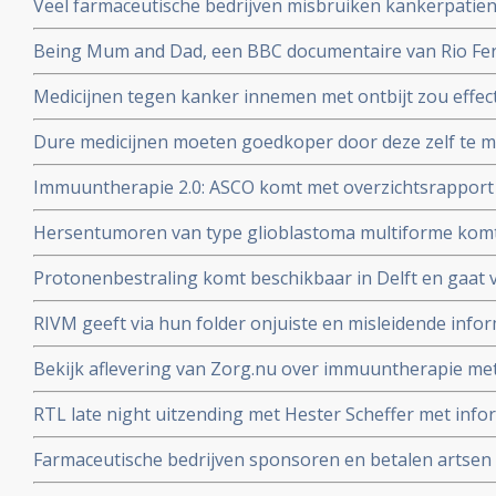
Veel farmaceutische bedrijven misbruiken kankerpatie
wetenschappelijk onderzoek, aldus kritisch rapport va
Being Mum and Dad, een BBC documentaire van Rio Ferd
Manchester United die zijn vrouw Rebecca verloor aan
Medicijnen tegen kanker innemen met ontbijt zou effect
dosering zou miljoenen kunnen besparen
Dure medicijnen moeten goedkoper door deze zelf te 
Jan Schellens in de DWDD van 8 februari 2017
Immuuntherapie 2.0: ASCO komt met overzichtsrapport
ontwikkelingen bij kanker van afgelopen jaar en voors
Hersentumoren van type glioblastoma multiforme komt
voor terwijl laaggradige vormen van hersentumoren ver
Protonenbestraling komt beschikbaar in Delft en gaat v
mobiele telefoons?
vergoed worden
RIVM geeft via hun folder onjuiste en misleidende infor
darmkankeronderzoek onder de Nederlandse bevolking
Bekijk aflevering van Zorg.nu over immuuntherapie met 
Schumacher d.d. 1 novermber 2016
RTL late night uitzending met Hester Scheffer met infor
irreversible electroporation
Farmaceutische bedrijven sponsoren en betalen artsen 
jaren. Onafhankelijkheid van artsen en patientenvereni