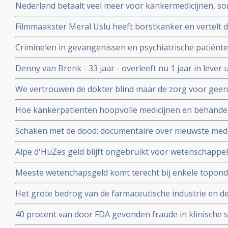
Nederland betaalt veel meer voor kankermedicijnen, so
andere landen blijkt uit vergelijkend onderzoek tussen 
Filmmaakster Meral Uslu heeft borstkanker en vertelt d
Kanker die wordt uitgezonden op maandag 30 novemb
Criminelen in gevangenissen en psychiatrische patiënte
voedingssupplementen binnen onderzoeksverband met a
Denny van Brenk - 33 jaar - overleeft nu 1 jaar in leve
te beïnvloeden.
door chemo pomp in New York, maar hij heeft alles zel
We vertrouwen de dokter blind maar de zorg voor geen
Correspondent ging uit op onderzoek maar ook hij komt e
Hoe kankerpatienten hoopvolle medicijnen en behand
waardoor zelfs oncologen in opstand komen.
Schaken met de dood: documentaire over nieuwste medi
personalised medicine in het AvL - Anthonie van Leeuw
Alpe d'HuZes geld blijft ongebruikt voor wetenschappe
Veenendaal gerehabiliteerd door Medialogica en Volks
Meeste wetenchapsgeld komt terecht bij enkele topond
over meer dan 60 procent van al het geld voor vrij onde
Het grote bedrog van de farmaceutische industrie en d
blootgelegd door de Correspondent in mooi stuk onder
40 procent van door FDA gevonden fraude in klinische s
en vermeld in uiteindelijke medicijnvoorschriften.