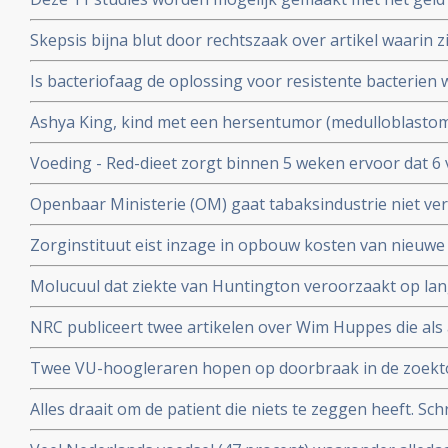
ophaalde met zijn 11 steden zwemtocht.
Skepsis bijna blut door rechtszaak over artikel waarin z
Ruggero Santilli beschuldigen van kwakzalverij en bedr
Is bacteriofaag de oplossing voor resistente bacterien w
Antoinette Hertsenberg prijst deze aanpak aan in DWDD 
Ashya King, kind met een hersentumor (medulloblastoma)
door suikervrij dieet en protonenbestraling ondanks ho
Voeding - Red-dieet zorgt binnen 5 weken ervoor dat 6
ADHD afkomen en geen medicijnen meer nodig hebben.
Openbaar Ministerie (OM) gaat tabaksindustrie niet ver
kinderen voor deelname aan studie
sickofsmoking - zeggen artikel 12 procedure te starten.
Zorginstituut eist inzage in opbouw kosten van nieuwe
worden opgenomen in basisverzekering.
Molucuul dat ziekte van Huntington veroorzaakt op lan
korte termijn zonder gezonde cellen aan te tasten blijkt 
NRC publiceert twee artikelen over Wim Huppes die als 
alternatieve genezer patienten blijft behandelen met du
Twee VU-hoogleraren hopen op doorbraak in de zoektoc
tegen depressie, adhd of autisme, aldus artikel in de Vo
Alles draait om de patient die niets te zeggen heeft. Schr
Parool