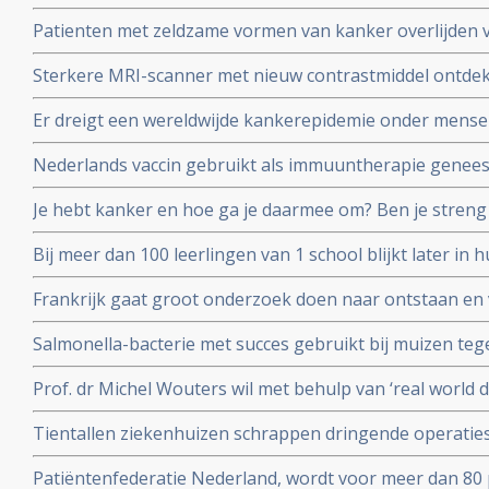
vernietigen is aan eerste patient gegeven in fase I stud
Patienten met zeldzame vormen van kanker overlijden v
diagnose in vergelijking met veel voorkomende vormen 
Sterkere MRI-scanner met nieuw contrastmiddel ontdek
kunnen vinden van gespecialiseerde behandelcentra
prostaatkanker in lymfklieren tot op 1 mm nauwkeurig b
Er dreigt een wereldwijde kankerepidemie onder mensen
aan Radboud universiteit.
aantal darmkankerpatienten stijgt enorm blijkt uit nieu
Nederlands vaccin gebruikt als immuuntherapie genees
corona vaccins?
osteacarcinoom en honden met blaaskanker reageren oo
Je hebt kanker en hoe ga je daarmee om? Ben je streng 
richt op het eiwit vimentine
anderen die het moeilijk hebben? Kennislink interview
Bij meer dan 100 leerlingen van 1 school blijkt later in
van een hersentumor voor te komen. Oorzaak is nog ond
Frankrijk gaat groot onderzoek doen naar ontstaan e
endometriose met een nationaal plan van aanpak.
Salmonella-bacterie met succes gebruikt bij muizen te
kankers. Blijkt uit onderzoek aan universiteit van Leuv
Prof. dr Michel Wouters wil met behulp van ‘real world 
behandelprocessen verbeteren en studieresultaten toet
Tientallen ziekenhuizen schrappen dringende operati
operaties voor kankerpatienten en stamceltransplantat
Patiëntenfederatie Nederland, wordt voor meer dan 80 