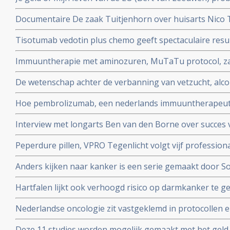
patienten die alleen in het buitenland nog behandeld 
Documentaire De zaak Tuitjenhorn over huisarts Nico
en hun kinderen in conflict met Inspectie voor de Gez
Tisotumab vedotin plus chemo geeft spectaculaire resul
te zien op NPO 2 om 20.25 uur.
zwaarvoorbehandelde kankerpatienten met verschillen
Immuuntherapie met aminozuren, MuTaTu protocol, zal 
kanker met solide tumoren. copy 1
kunnen genezen schrijven Israelische onderzoekers
De wetenschap achter de verbanning van vetzucht, alcoh
NRC over het preventieakkoord van Staatssecretaris Pa
Hoe pembrolizumab, een nederlands immuuntherapeutis
wereld verovert
Interview met longarts Ben van den Borne over succes 
kleincellige longkanker
Peperdure pillen, VPRO Tegenlicht volgt vijf professiona
en vanuit hun persoonlijke betrokkenheid in actie ko
Anders kijken naar kanker is een serie gemaakt door S
experimenteren. Uitzending is. zondag 7 oktober 2018 
kankerpatiente en te zien bij het Algemeen Dagblad
Hartfalen lijkt ook verhoogd risico op darmkanker te 
(factoren) blijken voor hartfalen en darmkanker dezelfde
Nederlandse oncologie zit vastgeklemd in protocollen en 
bij kankerpatienten die voor second opinion naar buit
Deze 11 studies worden mogelijk gemaakt met het geld