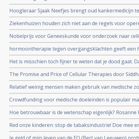
Oncology (ReDO) - hebben ook effect bij kanker blijkt u
Hoogleraar Sjaak Neefjes brengt oud kankermedicijn te
AntiCancer Fund
dit onderwerp in de uitzending van DWDD met Sjaak Ne
Ziekenhuizen houden zich niet aan de regels voor oper
daarvoor gespecialiseerd ziekenhuis. Honderden kanke
Nobelprijs voor Geneeskunde voor onderzoek naar cell
extra risico
hormoontherapie tegen overgangsklachten geeft een h
werd gedacht. Blijkt uit grote meta-analyse van 58 epi
Het is misschien toch fijner te weten dat je dood gaat.
ging aan longkanker maar blijft toch leven en vertelt 
The Promise and Price of Cellular Therapies door Sidd
stamceltransplantatie naar CAR-T celtherapie
Relatief weinig mensen maken gebruik van medische zo
dat dit ook vergoed wordt, zo meldt de Europese Rek
Crowdfunding voor medische doeleinden is populair maa
en oncologen maken zich zorgen
Hoe betrouwbaar is de wetenschap eigenlijk? Rosanne H
en Job de Vrieze bekijkt het van zijn kant in een colum
Red onze kinderen: stop de tabaksindustrie! Doe mee 
door roken kanker kreeg en haar kinderen en alle ande
Je geld of mijn leven van de EO (Bert van Leeuwen) prob
beschermen.