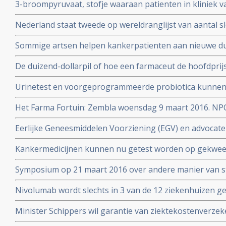
3-broompyruvaat, stofje waaraan patienten in kliniek va
soms ook genezende behandeling voor uitgezaaide kan
Nederland staat tweede op wereldranglijst van aantal 
Alcohol, roken, reflux - maagzuur en obesitas zijn gro
Sommige artsen helpen kankerpatienten aan nieuwe du
slokdarmkanker
met een farmaceutisch bedrijf
De duizend-dollarpil of hoe een farmaceut de hoofdprij
genezend medicijn voor hepatitis-C
Urinetest en voorgeprogrammeerde probiotica kunnen 
stadium opsporen volgens prof. dr. Sangeeta Bhatia
Het Farma Fortuin: Zembla woensdag 9 maart 2016. NP
medicijnen zo duur zijn en wie er allemaal aan verdiene
Eerlijke Geneesmiddelen Voorziening (EGV) en advocate
zeer dubieuze rol door belangenverstrengeling in vasts
Kankermedicijnen kunnen nu getest worden op gekwee
dure medicijnen
welke het beste aanslaat. Zie Hans Clevers met mooie 
Symposium op 21 maart 2016 over andere manier van s
patienten voor voeding en ziektes: Beyond RCT’s: towar
Nivolumab wordt slechts in 3 van de 12 ziekenhuizen 
strategies in food and health
longkankerpatienten terwijl ze verplicht zijn dit wel te g
Minister Schippers wil garantie van ziektekostenverze
dure medicijnen bij kanker.