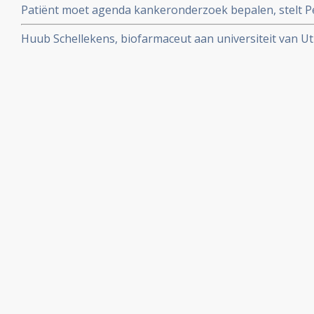
Patiënt moet agenda kankeronderzoek bepalen, stelt Pet
column
Huub Schellekens, biofarmaceut aan universiteit van Utr
aan de kaak. Radioprogramma Argos volgde hem 2 jaar.