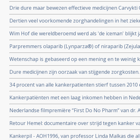
Drie dure maar bewezen effectieve medicijnen Carvykti 
Enhertu Trastuzumab Deruxtecan en Xenpozyme Olipud
Dertien veel voorkomende zorghandelingen in het ziek
uit het basispakket omdat ze te duur zijn
uit de richtlijnen omdat de effectiviteit niet bewezen is.
Wim Hof die wereldberoemd werd als 'de iceman' blijkt j
geterroriseerd te hebben en wordt beschuldigd door e
Parpremmers olaparib (Lynparza®) of niraparib (Zejul
huiselijk geweld
borstkanker worden gedeeltelijk uit basisverzekering g
Wetenschap is gebaseerd op een mening en te weinig kr
Nederland
collega's n.a.v. 30 diepte interviews met hoogleraren, u
Dure medicijnen zijn oorzaak van stijgende zorgkosten.
postdocs, assistenten in opleiding (PhD’ers) en wetens
opsporingstechnieken zorgt voor meer kankerdiagnoses
34 procent van alle kankerpatienten stierf tussen 2010 
IKNL en RIVM
diagnose. Toch spreekt Integraal Kankercentrum Neder
Kankerpatiënten met een laag inkomen hebben in Ned
verbetering
aan de ziekte te overlijden dan welvarende patiënten. B
Nederlandse filmpremière “First Do No Pharm” van dr. 
het Integraal Kankercentrum Nederland
november 2024
Retour Hemel: documentaire over strijd tegen kanker va
prostaatkanker heeft.
Kankerpil - AOH1996, van professor Linda Malkas die al