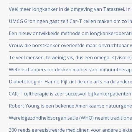
ministerie van Volksgezondheid en zorgverzekeraars e
Veel meer longkanker in de omgeving van Tatasteel. I
over hun onafhankelijkheid.
dan 50 procent meer longkanker voor in vergelijking me
UMCG Groningen gaat zelf Car-T cellen maken om zo 
cellen sneller en goedkoper te geven aan kankerpatien
Een nieuw ontwikkelde methode om longkankeroperati
virtualrealitybril blijkt zeer succesvol. Aldus chirurge
Vrouw die borstkanker overleefde maar onvruchtbaar
chemotherapie krijgt toch baby door ingevroren eitje m
Te veel mensen, te weinig vis, dus een omega-3 (visolie
toe te passen.
gepubliceerd in Nature
Wetenschappers ontdekken manier van immuuntherapie 
eiwit MR1 die voor alle vormen van kanker toepasbaar
Diabetoloog dr. Hanno Pijl ziet de ene arts na de ander
Nationaal gezondheidsplan om welvaartsziekten als dia
CAR-T celtherapie is zeer succesvol bij kankerpatienten
stoppen
op te strenge milieueisen, stellen 4 Nederlandse top 
Robert Young is een bekende Amerikaanse natuurgeneze
boeken over niet toxische middelen en dieet maar kwam 
Wereldgezondheidsorganisatie (WHO) neemt traditione
zijn verweer op video voor de Amerikaanse Commissie
TCM waaronder acupunctuur op in de International Statis
300 reeds geregistreerde medicijnen voor andere ziekt
Diseases and Related Health Problems (ICD).