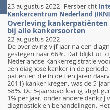
23 augustus 2022: Persbericht
Int
>
Kankercentrum Nederland (IKNL
Overleving kankerpatiënten s
bij alle kankersoorten
22 augustus 2022
De overleving vijf jaar na een diag
gestegen naar 66%. Dat blijkt uit ci
Nederlandse Kankerregistratie voo
een diagnose kanker in de periode 
patiënten die in de tien jaren daar
2011) kanker kregen, was de 5-jaa
58%. De 5-jaarsoverleving stijgt g
1% per jaar, onder andere dankzij 
diagnostiek en behandelingen. Het