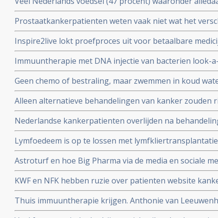
Veel Nederlands voedsel (47 procent) waaronder alled
cornflakes, pasta en hagelslag is besmet met minerale
Prostaatkankerpatienten weten vaak niet wat het versch
kanker veroorzaken.
behandelingsopties voor hun eigen situatie met niet ui
Inspire2live lokt proefproces uit voor betaalbare medic
realiseren zich onvoldoende wat de verschillende bijw
patentrecht: wat gaat voor?
zijn
Immuuntherapie met DNA injectie van bacterien look-a-
melanomen geeft uitstekende resultaten in voorkomen v
Geen chemo of bestraling, maar zwemmen in koud wate
activering van immuunsysteem
kiezen voor niet toxische aanpak, door NRC alternati
Alleen alternatieve behandelingen van kanker zouden ri
hoger maken dan reguliere behandelingen.
Nederlandse kankerpatienten overlijden na behandelinge
Ross in Bracht Duitsland.
Lymfoedeem is op te lossen met lymfkliertransplantatie,
borstkankerpatient Mirjam Bosgraaf in de Volkskrant
Astroturf en hoe Big Pharma via de media en sociale me
misleidt en manipuleert. Zie de TEDtalk van Sheryll Attk
KWF en NFK hebben ruzie over patienten website kanker
dupe te worden van machtstrijd aldus de Volkskrant
Thuis immuuntherapie krijgen. Anthonie van Leeuwenho
met immuuntherapie voor longkankerpatienten