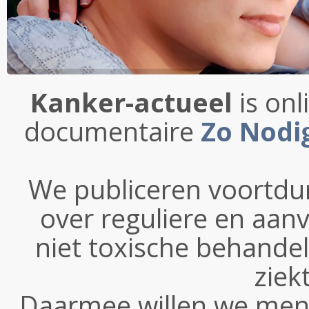
Kanker-actueel
is onl
documentaire
Zo Nodi
We publiceren voortdu
over reguliere en aan
niet toxische behande
ziek
Daarmee willen we mense