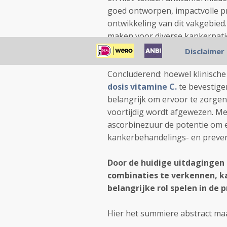
goed ontworpen, impactvolle pre
ontwikkeling van dit vakgebie
maken voor diverse kankerpatië
om de werkzaamheid ervan in c
Disclaimer
Concluderend: hoewel klinische
dosis vitamine C.
te bevestige
belangrijk om ervoor te zorgen
voortijdig wordt afgewezen. M
ascorbinezuur de potentie om e
kankerbehandelings- en preven
Door de huidige uitdagingen
combinaties te verkennen, k
belangrijke rol spelen in de 
Hier het summiere abstract maar