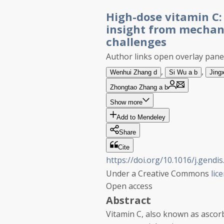
High-dose vitamin C:
insight from mechani
challenges
Author links open overlay pane
,
,
Wenhui
Zhang
d
Si
Wu
a
b
Jing
Zhongtao
Zhang
a
b
Show more
Add to Mendeley
Share
Cite
https://doi.org/10.1016/j.gendi
Under a Creative Commons
lic
Open access
Abstract
Vitamin C, also known as ascorb