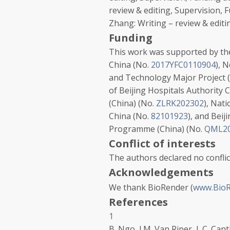
review & editing, Supervision, 
Zhang:
Writing – review & editi
Funding
This work was supported by t
China
(No.
2017YFC0110904
),
N
and Technology Major Project 
of
Beijing Hospitals Authority 
(China)
(No.
ZLRK202302
),
Nati
China
(No.
82101923
), and
Beij
Programme (China)
(No.
QML20
Conflict of interests
The authors declared no conflict
Acknowledgements
We thank BioRender (
www.BioR
References
1
B. Ngo, J.M. Van Riper, L.C. Cantl