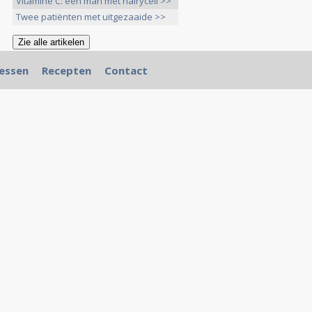
Vitamine C: een man met hairycell >>
Twee patiënten met uitgezaaide >>
essen
Recepten
Contact