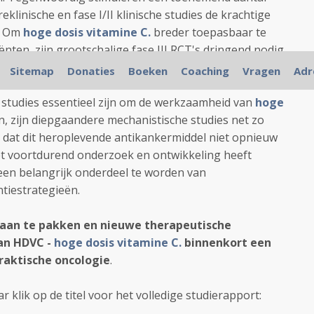
klinische en fase I/II klinische studies de krachtige
d. Om
hoge dosis vitamine C.
breder toepasbaar te
nten, zijn grootschalige fase III RCT's dringend nodig
ombinatie met standaardbehandelingen te testen.
Sitemap
Donaties
Boeken
Coaching
Vragen
Adr
 studies essentieel zijn om de werkzaamheid van
hoge
n, zijn diepgaandere mechanistische studies net zo
 dat dit heroplevende antikankermiddel niet opnieuw
et voortdurend onderzoek en ontwikkeling heeft
en ​​belangrijk onderdeel te worden van
tiestrategieën.
 aan te pakken en nieuwe therapeutische
an HDVC -
hoge dosis vitamine C.
binnenkort een
praktische oncologie
.
 klik op de titel voor het volledige studierapport: