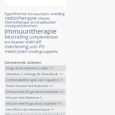
voeding
hyperthermie
literatuurlijsten
radiotherapie
chemo
chemotherapie
prostaatkanker
checkpointremmers
immuuntherapie
bestraling
complementair
overall
borstkanker
overleving
anti-PD
medicijnen
voedingssuppletie
Gerelateerde artikelen
Hoge dosis vitamine C blijkt >>
Vitamine C verlaagt de bloeddruk, >>
Combinatietherapie van reguliere >>
Anton Kuraia had leukemie >>
Infusen met (hoge dosis) vitamine >>
Infusen met Vitamine C,
hydrocortisone >>
Infusen met hoge dosis vitamine >>
Het effect van intraveneuze >>