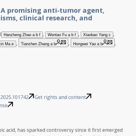
 A promising anti-tumor agent,
sms, clinical research, and
l
,
,
,
Hanzheng
Zhao
a
b
f
Wentao
Fu
a
b
f
Xiaobao
Yang
c
,
,
,
xin
Ma
e
Tianzhen
Zhang
a
b
Hongwei
Yao
a
b
s.2025.101742
Get rights and content
ense
ic acid, has sparked controversy since it first emerged