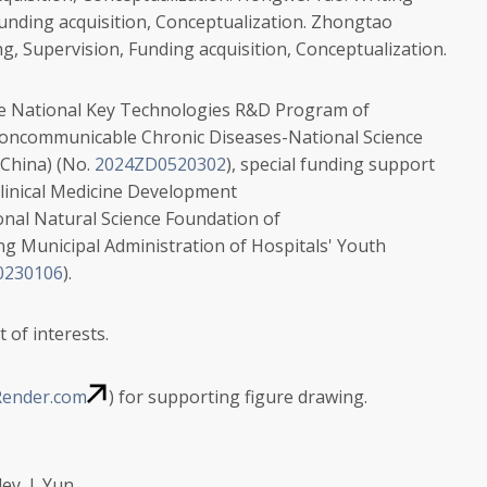
Funding acquisition, Conceptualization.
Zhongtao
ng, Supervision, Funding acquisition, Conceptualization.
he
National Key Technologies R&D Program of
oncommunicable Chronic Diseases-National Science
(China)
(No.
2024ZD0520302
), special funding support
Clinical Medicine Development
onal Natural Science Foundation of
ing Municipal Administration of Hospitals' Youth
230106
).
 of interests.
ender.com
) for supporting figure drawing.
ey, J. Yun