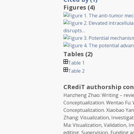
Figures (4)
Tables (2)
Table 1
Table 2
CRediT authorship con
Hanzheng Zhao:
Writing – revie
Conceptualization.
Wentao Fu:
W
Conceptualization.
Xiaobao Yan
Zhang:
Visualization, Investiga
Ma:
Visualization, Validation, I
editing, Supervision, Funding a