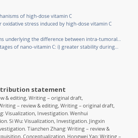
tribution statement
w & editing, Writing – original draft,
riting – review & editing, Writing – original draft,
g:
Visualization, Investigation.
Wenhui
tion.
Si Wu:
Visualization, Investigation.
Jingxin
nvestigation.
Tianzhen Zhang:
Writing – review &
cquisition, Conceptualization.
Hongwei Yao:
Writing –