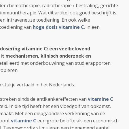
r chemotherapie, radiotherapie / bestraling, gerichte
immuuntherapie. Wat dit artikel ook goed beschrijft is
g en intraveneuze toediening. En ook welke
 toediening van
hoge dosis vitamine C.
in een
dosering vitamine C: een veelbelovend
uit mechanismen, klinisch onderzoek en
edetailleerd met onderbouwinng van studierapporten.
kopiëren.
n stukje vertaald in het Nederlands:
streken sinds de antikankereffecten van
vitamine C
ld. In die tijd heeft het een vloedgolf van opkomst,
maakt. Met een diepgaandere verkenning van de
toont
vitamine C
een grote belofte als een economisch
el. Tegenwoordig stimuleren een toenemend aantal