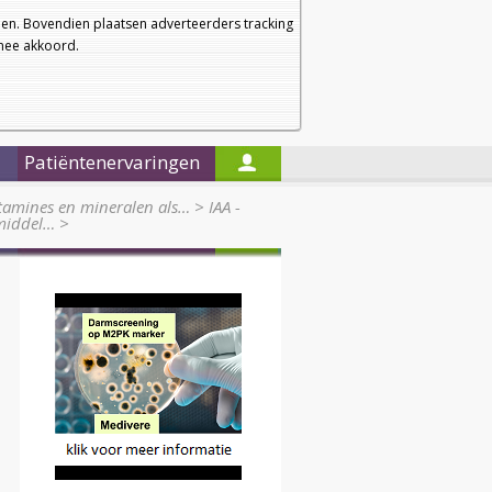
a
a
Startpagina
Nieuwsbrief
a
en. Bovendien plaatsen adverteerders tracking
rmee akkoord.
Alleen in de titels zoeken
Patiëntenervaringen
itamines en mineralen als…
>
IAA -
rmiddel…
>