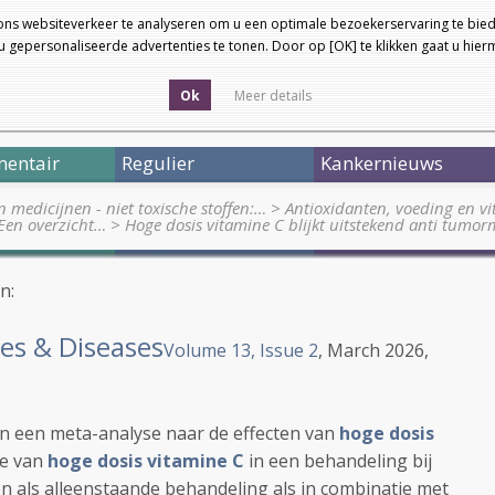
ons websiteverkeer te analyseren om u een optimale bezoekerservaring te bied
 gepersonaliseerde advertenties te tonen. Door op [OK] te klikken gaat u hie
Ok
Meer details
entair
Regulier
Kankernieuws
medicijnen - niet toxische stoffen:…
>
Antioxidanten, voeding en v
 Een overzicht…
>
Hoge dosis vitamine C blijkt uitstekend anti tumo
n:
es & Diseases
Volume 13, Issue 2
, March 2026,
an een meta-analyse naar de effecten van
hoge dosis
de van
hoge dosis vitamine C
in een behandeling bij
 als alleenstaande behandeling als in combinatie met