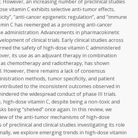
t. However, an increasing number of preclinical studies
e vitamin C exhibits selective anti-tumor effects,
icity”, “anti-cancer epigenetic regulation”, and “immune
amin C has reemerged as a promising anti-cancer
se administration. Advancements in pharmacokinetic
elopment of clinical trials. Early clinical studies across
irmed the safety of high-dose vitamin C administered
over, its use as an adjuvant therapy in combination
h as chemotherapy and radiotherapy, has shown
l. However, there remains a lack of consensus
istration methods, tumor specificity, and patient
contributed to the inconsistent outcomes observed in
 hindered the widespread conduct of phase III trials.
e, high-dose vitamin C, despite being a non-toxic and
sks being “shelved” once again. In this review, we
iew of the anti-tumor mechanisms of high-dose
 of preclinical and clinical studies investigating its role
onally, we explore emerging trends in high-dose vitamin