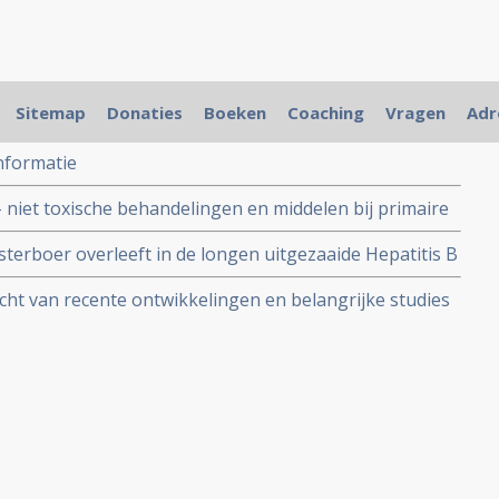
Sitemap
Donaties
Boeken
Coaching
Vragen
Adr
nformatie
 niet toxische behandelingen en middelen bij primaire
terboer overleeft in de longen uitgezaaide Hepatitis B
nker (Graad IV) (HCC) door het Newcastle Disease Virus
icht van recente ontwikkelingen en belangrijke studies
e celtherapie.
aire leverkanker en levertumoren