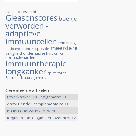
sunitinib-resistant
Gleasonscores
boekje
verworden -
adaptieve
immuuncellen
remaining
meerdere
antioxydanten
eotposide
veiligheid
onderhuidse huidkanker
normaalwaarden
immuuntherapie.
longkanker
spliterwten
Springer Nature
geleide
Gerelateerde artikelen
Leverkanker - HCC: algemene >>
Aanvullende - complementaire >>
Patientenervaringen: Wim
Kloosterboer >>
Reguliere oncologie: een overzicht >>