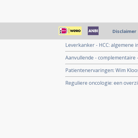
Gerelateerde artikelen
Disclaimer
Leverkanker - HCC: algemene i
Aanvullende - complementaire -
leverkanker: een overzicht
Patientenervaringen: Wim Kloos
geassocieerde primaire leverka
Reguliere oncologie: een overz
en hyperthermie en dendritisch
in de reguliere zorg voor prim