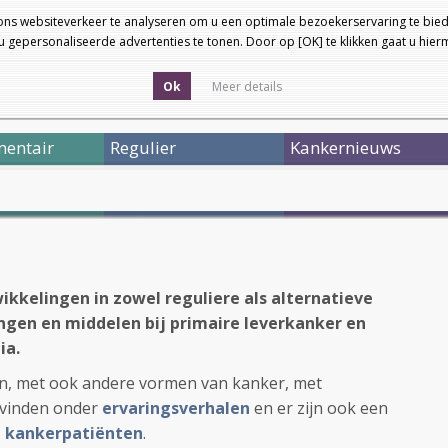
ons websiteverkeer te analyseren om u een optimale bezoekerservaring te bied
 gepersonaliseerde advertenties te tonen. Door op [OK] te klikken gaat u hie
Ok
Meer details
entair
Regulier
Kankernieuws
ikkelingen in zowel reguliere als alternatieve
ngen en middelen bij primaire leverkanker en
ia.
n, met ook andere vormen van kanker, met
 vinden onder
ervaringsverhalen
en er zijn ook een
an kankerpatiënten
.