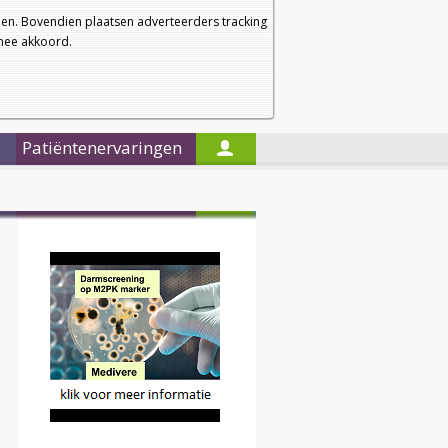
a
a
Startpagina
Nieuwsbrief
a
en. Bovendien plaatsen adverteerders tracking
rmee akkoord.
Alleen in de titels zoeken
Patiëntenervaringen