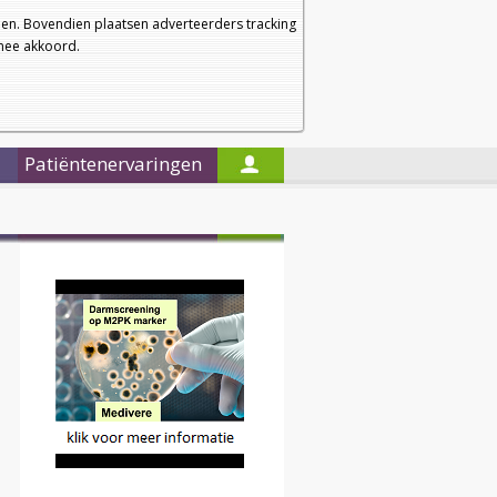
a
a
Startpagina
Nieuwsbrief
a
en. Bovendien plaatsen adverteerders tracking
rmee akkoord.
Alleen in de titels zoeken
Patiëntenervaringen