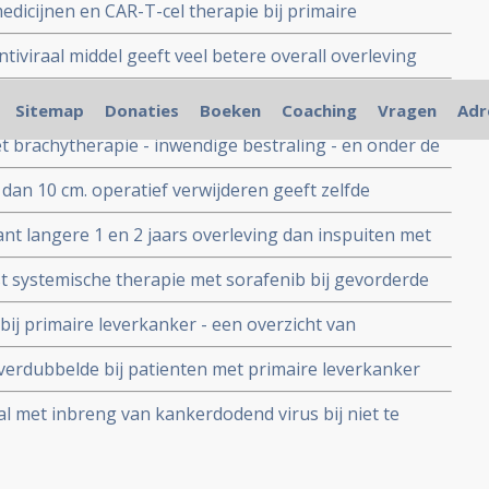
icijnen en CAR-T-cel therapie bij primaire
 copy 1
e resultaten. Een reviewstudie over de stand van zaken
ntiviraal middel geeft veel betere overall overleving
patiënten met hepatitis C-virus gerelateerde primaire
eratie van primaire leverkanker geeft de helft minder
carcinoom
Sitemap
Donaties
Boeken
Coaching
Vragen
Adr
 overleving op 5 en 10 jaar in vergelijking met niets
 brachytherapie - inwendige bestraling - en onder de
icon(TM)) geeft uitstekende resultaten bij verwijdering
dan 10 cm. operatief verwijderen geeft zelfde
enswaardige bijwerkingen.
vingstijd als bij tumoren kleiner dan 10 cm. doorsnede.
cant langere 1 en 2 jaars overleving dan inspuiten met
ren kleiner dan 3 cm. blijkt uit gerandomiseerde studie
st systemische therapie met sorafenib bij gevorderde
 algehele overleving en vertraagt tumorprogressie met
bij primaire leverkanker - een overzicht van
ven
 ontwikkelingen
erdubbelde bij patienten met primaire leverkanker
aars meting in vergelijking met TACE plus lokale
rial met inbreng van kankerdodend virus bij niet te
der de naam NV1020, een herpes simplex virus geeft