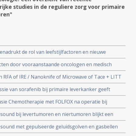
ijke studies in de reguliere zorg voor primaire
oren"
adrukt de rol van leefstijlfactoren en nieuwe
kerzorg.
cten door vooraanstaande oncologen en medisch
tudies bij spijsverteringskanker waaronder vormen van
 RFA of IRE / Nanoknife of Microwave of Tace + LITT
r, slokdarmkanker, leverkanker en maagkanker copy 1
 worden toegepast bij levertumoren?
ie van sorafenib bij primaire leverkanker geeft
rleving (7.8 vs 10.6 maanden) maar met veel meer
fusie Chemotherapie met FOLFOX na operatie bij
vasculaire invasie verdubbelt mediane overall
sound bij levertumoren en niertumoren blijkt een
ar 20 maanden.
, significant minder bij effecten, uit te voeren
a sound met gepulseerde geluidsgolven en gasbellen
ndomiseerde fase II studie.
iet invasieve techniek voor eliminatie van levertumoren,