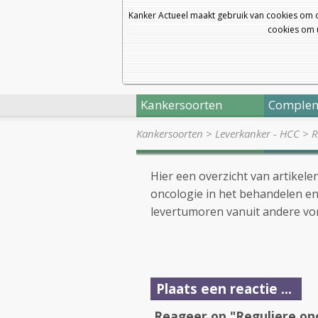
Kanker Actueel maakt gebruik van cookies om 
cookies om u
Kankersoorten
Complem
Kankersoorten
>
Leverkanker - HCC
>
R
Hier een overzicht van artikel
oncologie in het behandelen e
levertumoren vanuit andere vo
Plaats een reactie ...
Reageer op "Reguliere onc