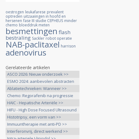
oestrogen
leukafarese
prevalent
optreden
uitzaaiingen in hoofd en
hersenen
fase III studie CEPHEUS
minder
chemo
bloeddruk meten
besmettingen
flash
bestraling
Sackler
robot operatie
NAB-paclitaxel
harrison
adenovirus
Gerelateerde artikelen
ASCO 2026: Nieuw onderzoek >>
ESMO 2024: aanbevolen abstracten
>>
Ablatietechnieken: Wanneer >>
Chemo: Regorafenib na progressie
>>
HAIC - Hepatische Arteriële >>
HIFU - High Dose Focused Ultrasound
>>
Histotripsy, een vorm van >>
Immuuntherapie met anti-PD >>
Interferonvrij, direct werkend >>
Intra-arteriele I-lipiodol >>