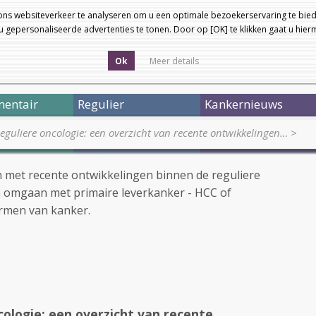
ons websiteverkeer te analyseren om u een optimale bezoekerservaring te bied
 gepersonaliseerde advertenties te tonen. Door op [OK] te klikken gaat u hie
Ok
Meer details
entair
Regulier
Kankernieuws
eguliere oncologie: een overzicht van recente ontwikkelingen…
>
en met recente ontwikkelingen binnen de reguliere
n omgaan met primaire leverkanker - HCC of
rmen van kanker.
ologie: een overzicht van recente