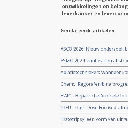
ontwikkelingen en belangr
leverkanker en levertum
Gerelateerde artikelen
ASCO 2026: Nieuw onderzoek ben
behandelstrategieën in de kan
ESMO 2024: aanbevolen abstra
specialisten gerelateerd aan s
Ablatietechnieken: Wanneer kan
darmkanker, alvleesklierkanke
of combinaties ervan het beste
copy 1
Chemo: Regorafenib na progress
verbeterde mediane overall ove
HAIC - Hepatische Arteriële In
bijwerkingen.
primaire leverkanker met micro
HIFU - High Dose Focused Ultra
overleving van 10 maanden na
veilig en met een beter resultaat
Histotripsy, een vorm van ultr
behandeling, blijkt uit een gera
blijkt uitstekende, veilige en n