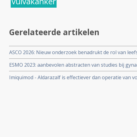
vulvakanker
Gerelateerde artikelen
ASCO 2026: Nieuw onderzoek benadrukt de rol van leefs
behandelstrategieën in de kankerzorg.
ESMO 2023: aanbevolen abstracten van studies bij gyna
eierstokkanker, baarmoederkanker, baarmoederhalska
Imiquimod - Aldarazalf is effectiever dan operatie van 
vulvakanker copy 3