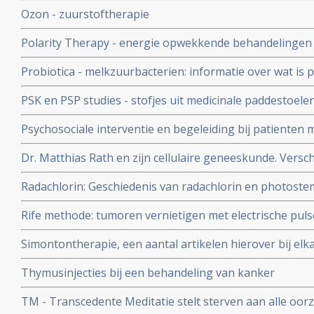
Ozon - zuurstoftherapie
Polarity Therapy - energie opwekkende behandelingen
door bestraling bij borstkankerpatienten
Probiotica - melkzuurbacterien: informatie over wat is p
probiotica bij o.a. darmkanker en ziekte van Crohn copy
PSK en PSP studies - stofjes uit medicinale paddestoelen
uitgevoerd zijn bij kankerpatiënten bij elkaar gezet. Opva
Psychosociale interventie en begeleiding bij patienten 
significant betere resultaten geven voor de PSK en PSP
belangrijke artikelen
Dr. Matthias Rath en zijn cellulaire geneeskunde. Versch
dat combinatie van voedingsupplementen met o.a. groene
Radachlorin: Geschiedenis van radachlorin en photostem
proline de groei van kanker sterk kan remmen met mee
middelen die gebruikt worden als niet-toxische fotosens
Rife methode: tumoren vernietigen met electrische pul
behandeling.
Simontontherapie, een aantal artikelen hierover bij elk
van Simontoncancercenter in Nederland
Thymusinjecties bij een behandeling van kanker
TM - Transcedente Meditatie stelt sterven aan alle oor