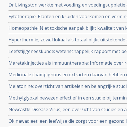
Dr Livingston werkte met voeding en voedingsuppletie 
maar ook met vaccins
Fytotherapie: Planten en kruiden voorkomen en vermin
maagontstekingen - o.a. ziekte van Crohn - veel beter 
Homeopathie: Niet toxische aanpak blijkt kwaliteit van
medicijnen
reguliere aanpak. Blijkt uit een vergelijkend onderzoek
Hyperthermie, zowel lokaal als totaal blijkt uitstekende
behandeling bij vele vormen van kanker. Hier een aantal 
Leefstijlgeneeskunde: wetenschappelijk rapport met be
leefstijlgeneeskunde een volwaardige plaats verdient i
Maretakinjecties als immuuntherapie: Informatie over ro
gepubliceerd
Viscum Album L. (bv. merknamen Iscador of Isorel) in e
Medicinale champignons en extracten daarvan hebben e
van kanker
mentale gezondheid, vooral via de darmbiotica darmflo
Melatonine: overzicht van artikelen en belangrijke stud
verschillende vormen van kanker
Methylglyoxal bewezen effectief in een studie bij termi
originele volledige studieverslag incl. omschrijving beh
Newcastle Disease Virus, een overzicht van studies en a
Okinawadieet, een leefwijze die zorgt voor een gezond 