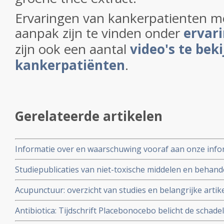
Ervaringen van kankerpatienten 
aanpak zijn te vinden onder
ervar
zijn ook een aantal
video's te bek
kankerpatiënten
.
Gerelateerde artikelen
Informatie over en waarschuwing vooraf aan onze infor
therapieën bij kanker:
Studiepublicaties van niet-toxische middelen en behandel
arts-bioloog drs. E. Valstar naast radiotherapie - bestra
Acupunctuur: overzicht van studies en belangrijke artik
Antibiotica: Tijdschrift Placebonocebo belicht de schadel
geeft ook informatie hoe je op natuurlijke wijze infecti