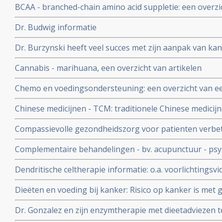
BCAA - branched-chain amino acid suppletie: een overzi
Dr. Budwig informatie
Dr. Burzynski heeft veel succes met zijn aanpak van kan
belangrijke publicaties over de methode van dr. Burzyn
Cannabis - marihuana, een overzicht van artikelen
Chemo en voedingsondersteuning: een overzicht van een
Chinese medicijnen - TCM: traditionele Chinese medicij
therapeutisch of preventief bij alle vormen van kanker.
Compassievolle gezondheidszorg voor patienten verbet
ontwikkelingen en belangrijke studies en artikelen
patiënten, vergroot de kwaliteit en veiligheid van de 
Complementaire behandelingen - bv. acupunctuur - psy
de burn-outs bij artsen en is financieel aantrekkelijk
massage verminderen pijn (47 procent) en angst (57 proc
Dendritische celtherapie informatie: o.a. voorlichtings
opgenomen kankerpatienten
aan het woord en in beeld
Dieëten en voeding bij kanker: Risico op kanker is met
misschien wel te voorkomen
Dr. Gonzalez en zijn enzymtherapie met dieetadviezen te