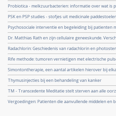
door bestraling bij borstkankerpatienten
Probiotica - melkzuurbacterien: informatie over wat is p
probiotica bij o.a. darmkanker en ziekte van Crohn copy
PSK en PSP studies - stofjes uit medicinale paddestoelen
uitgevoerd zijn bij kankerpatiënten bij elkaar gezet. Opva
Psychosociale interventie en begeleiding bij patienten 
significant betere resultaten geven voor de PSK en PSP
belangrijke artikelen
Dr. Matthias Rath en zijn cellulaire geneeskunde. Versch
dat combinatie van voedingsupplementen met o.a. groene
Radachlorin: Geschiedenis van radachlorin en photostem
proline de groei van kanker sterk kan remmen met mee
middelen die gebruikt worden als niet-toxische fotosens
Rife methode: tumoren vernietigen met electrische pul
behandeling.
Simontontherapie, een aantal artikelen hierover bij elk
van Simontoncancercenter in Nederland
Thymusinjecties bij een behandeling van kanker
TM - Transcedente Meditatie stelt sterven aan alle oor
verhoogde bloeddruk met 23% in tijd, voor sterven aan 
Vergoedingen: Patienten die aanvullende middelen en 
en sterven aan kanker werd met 49% aan tijd uitgesteld
besparen ziektekostenverzekeraars ca. € 1750,-- per jaa
gerandomiseerde studie
officieel € 192,-- minder ziektekosten