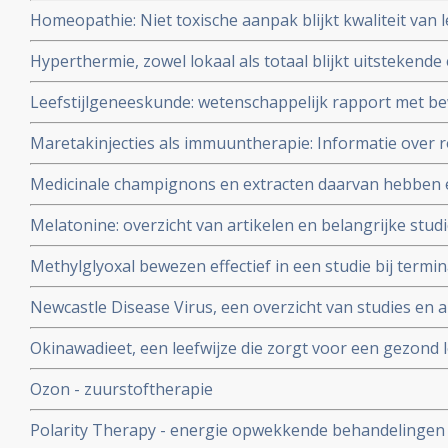
maagontstekingen - o.a. ziekte van Crohn - veel beter 
Homeopathie: Niet toxische aanpak blijkt kwaliteit van
medicijnen
reguliere aanpak. Blijkt uit een vergelijkend onderzoek
Hyperthermie, zowel lokaal als totaal blijkt uitstekende
behandeling bij vele vormen van kanker. Hier een aantal 
Leefstijlgeneeskunde: wetenschappelijk rapport met be
leefstijlgeneeskunde een volwaardige plaats verdient i
Maretakinjecties als immuuntherapie: Informatie over ro
gepubliceerd
Viscum Album L. (bv. merknamen Iscador of Isorel) in e
Medicinale champignons en extracten daarvan hebben e
van kanker
mentale gezondheid, vooral via de darmbiotica darmflo
Melatonine: overzicht van artikelen en belangrijke stud
verschillende vormen van kanker
Methylglyoxal bewezen effectief in een studie bij termi
originele volledige studieverslag incl. omschrijving beh
Newcastle Disease Virus, een overzicht van studies en a
Okinawadieet, een leefwijze die zorgt voor een gezond 
Ozon - zuurstoftherapie
Polarity Therapy - energie opwekkende behandelingen