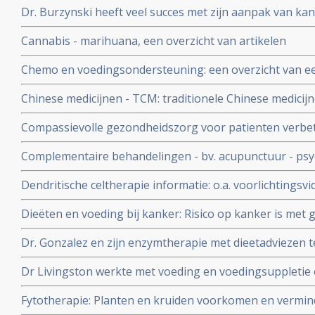
Dr. Burzynski heeft veel succes met zijn aanpak van kan
belangrijke publicaties over de methode van dr. Burzyn
Cannabis - marihuana, een overzicht van artikelen
Chemo en voedingsondersteuning: een overzicht van een
Chinese medicijnen - TCM: traditionele Chinese medicij
therapeutisch of preventief bij alle vormen van kanker.
Compassievolle gezondheidszorg voor patienten verbet
ontwikkelingen en belangrijke studies en artikelen
patiënten, vergroot de kwaliteit en veiligheid van de 
Complementaire behandelingen - bv. acupunctuur - psy
de burn-outs bij artsen en is financieel aantrekkelijk
massage verminderen pijn (47 procent) en angst (57 proc
Dendritische celtherapie informatie: o.a. voorlichtings
opgenomen kankerpatienten
aan het woord en in beeld
Dieëten en voeding bij kanker: Risico op kanker is met
misschien wel te voorkomen
Dr. Gonzalez en zijn enzymtherapie met dieetadviezen te
Dr Livingston werkte met voeding en voedingsuppletie 
maar ook met vaccins
Fytotherapie: Planten en kruiden voorkomen en vermin