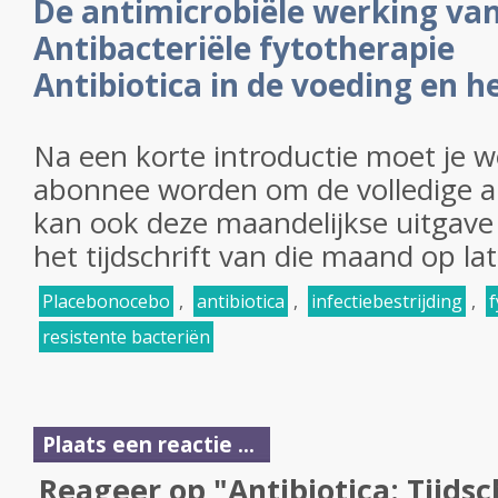
De antimicrobiële werking va
Antibacteriële fytotherapie
Antibiotica in de voeding en h
Na een korte introductie moet je w
abonnee worden om de volledige art
kan ook deze maandelijkse uitgave 
het tijdschrift van die maand op la
Placebonocebo
,
antibiotica
,
infectiebestrijding
,
f
resistente bacteriën
Plaats een reactie ...
Reageer op "Antibiotica: Tijdsc