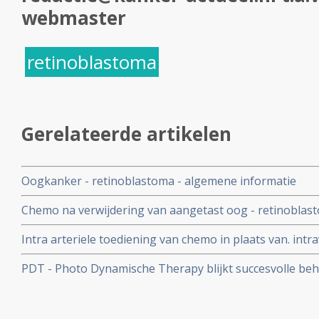
webmaster
retinoblastoma
Gerelateerde artikelen
Oogkanker - retinoblastoma - algemene informatie
Chemo na verwijdering van aangetast oog - retinoblast
uitzaaiingen voor 100 procent
Intra arteriele toediening van chemo in plaats van. in
behoud betekenen van oog voor kinderen met retinob
PDT - Photo Dynamische Therapy blijkt succesvolle beh
metastases - uitzaaiingen in het oog vanuit bv. borstk