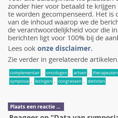
zonder hier voor betaald te krijgen
te worden gecompenseerd. Het is 
van de inhoud waarop we de beric
de verantwoordelijkheid voor die i
berichten ligt voor 100% bij de aan
Lees ook
onze disclaimer.
Zie verder in gerelateerde artikelen
complementair
,
oncologen
,
artsen
,
therapeuten
symposia
,
lezingen
,
congressen
,
dietisten
Plaats een reactie ...
Reageer op "Data van symposia