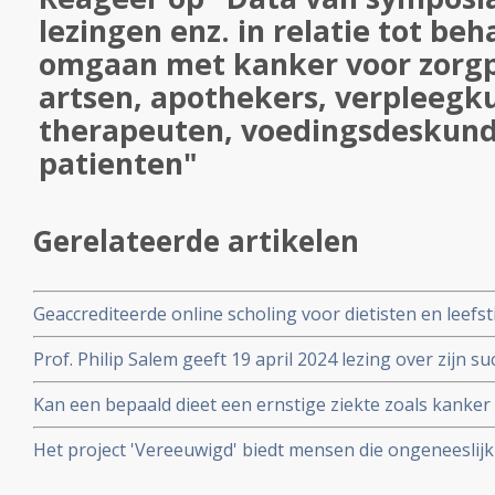
lezingen enz. in relatie tot be
omgaan met kanker voor zorgp
artsen, apothekers, verpleegk
therapeuten, voedingsdeskund
patienten"
Gerelateerde artikelen
Geaccrediteerde online scholing voor dietisten en leefs
Metabole gezondheid, de rol van darmbacteriën. Met na
Prof. Philip Salem geeft 19 april 2024 lezing over zijn su
Type 2 (DMT2) Scholing is gratis. Online te volgen op 3 
behandelingen van patienten met uitgezaaide gevorderd
Kan een bepaald dieet een ernstige ziekte zoals kanker 
polikliniek van het UMC Amsterdam
mei 2019 wordt de film The Food Cure getoond in Het K
Het project 'Vereeuwigd' biedt mensen die ongeneeslijk z
stervende zijn de gelegenheid hun levenswijsheid in eig