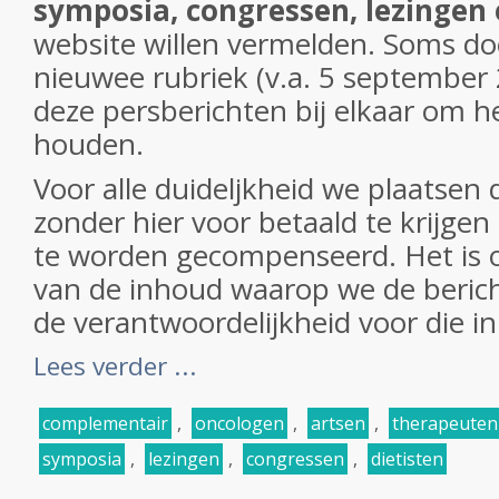
symposia, congressen, lezingen
website willen vermelden. Soms do
nieuwee rubriek (v.a. 5 september
deze persberichten bij elkaar om het
houden.
Voor alle duideljkheid we plaatsen
zonder hier voor betaald te krijgen
te worden gecompenseerd. Het is 
van de inhoud waarop we de beric
de verantwoordelijkheid voor die in
Lees verder ...
complementair
,
oncologen
,
artsen
,
therapeuten
symposia
,
lezingen
,
congressen
,
dietisten