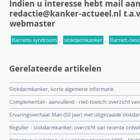
Indien u interesse hebt mail aan
redactie@kanker-actueel.nl t.a.v
webmaster
Barretts syndroom
,
slokdarmkanker
,
Barrett-oes
Gerelateerde artikelen
Slokdarmkanker, korte algemene informatie
Complementair- aanvullend - niet-toxisch: overzicht van
van niet-toxische aanvullende behandelingen en midde
Ervaringsverhaal: Man (50 jaar) met uitgezaaide slokdar
maanden kankervrij met combinatiebehandeling van c
Regulier - slokdarmkanker: overzicht van recente ontw
protonenbestraling copy 1
en medicijnen binnen de reguliere oncologie bij slokd