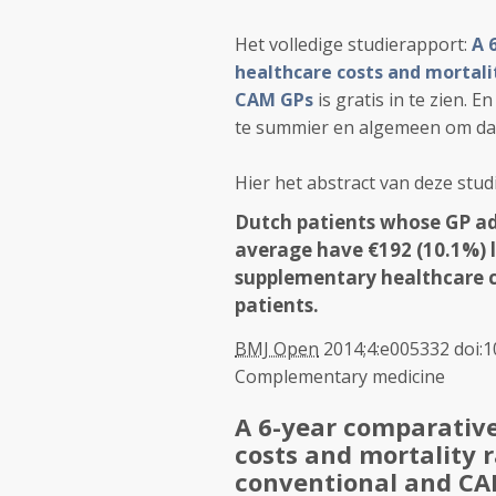
Het volledige studierapport:
A 
healthcare costs and mortali
CAM GPs
is gratis in te zien. 
te summier en algemeen om daar
Hier het abstract van deze studi
Dutch patients whose GP ad
average have €192 (10.1%) 
supplementary healthcare c
patients.
BMJ Open
2014;
4
:
e005332
doi:
Complementary medicine
A 6-year comparativ
costs and mortality 
conventional and C