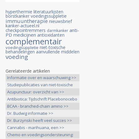
hyperthermie
literatuurlijsten
borstkanker
voedingssuppletie
immuuntherapie
nieuwsbrief
kanker-actueel.nl
anti-
checkpointremmers
darmkanker
PD medicijnen
antioxidanten
complementair
niet-toxische
voedingsuppletie
behandelingen
aanvullende middelen
voeding
Gerelateerde artikelen
Informatie over en waarschuwing >>
Studiepublicaties van niet-toxische
>>
Acupunctuur: overzicht van >>
Antibiotica: Tijdschrift Placebonocebo
>>
BCAA - branched-chain amino >>
Dr. Budwig informatie >>
Dr. Burzynski heeft veel succes >>
Cannabis - marihuana, een >>
Chemo en voedingsondersteuning: