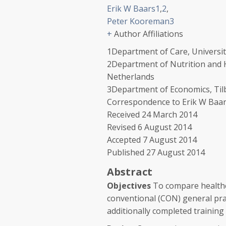
Erik W Baars
1
,
2
,
Peter Kooreman
3
+
Author Affiliations
1
Department of Care
,
Universit
2
Department of Nutrition and 
Netherlands
3
Department of Economics
,
Til
Correspondence to
Erik W Baar
Received
24 March 2014
Revised
6 August 2014
Accepted
7 August 2014
Published
27 August 2014
Abstract
Objectives
To compare healthca
conventional (CON) general pra
additionally completed trainin