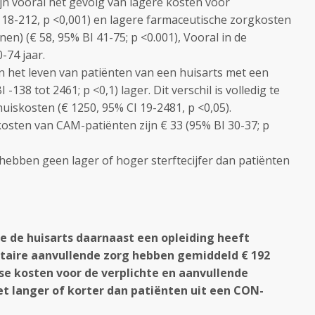
zijn vooral het gevolg van lagere kosten voor
118-212, p <0,001) en lagere farmaceutische zorgkosten
jnen) (€ 58, 95% BI 41-75; p <0.001), Vooral in de
-74 jaar.
an het leven van patiënten van een huisarts met een
 -138 tot 2461; p <0,1) lager. Dit verschil is volledig te
uiskosten (€ 1250, 95% CI 19-2481, p <0,05).
kosten van CAM-patiënten zijn € 33 (95% BI 30-37; p
 hebben geen lager of hoger sterftecijfer dan patiënten
e de huisarts daarnaast een opleiding heeft
taire aanvullende zorg hebben gemiddeld € 192
kse kosten voor de verplichte en aanvullende
t langer of korter dan patiënten uit een CON-