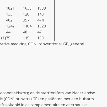
)
1821
1638
1989
133
128
140
402
357
474
1242
1104
1328
44
48
47
 (€)
75
115
100
tive medicine; CON, conventional; GP, general
 gezondheidszorg en de sterftecijfers van Nederlandse
e (CON) huisarts (GP) en patiënten met een huisarts
eft voltooid in de complementaire en alternatieve