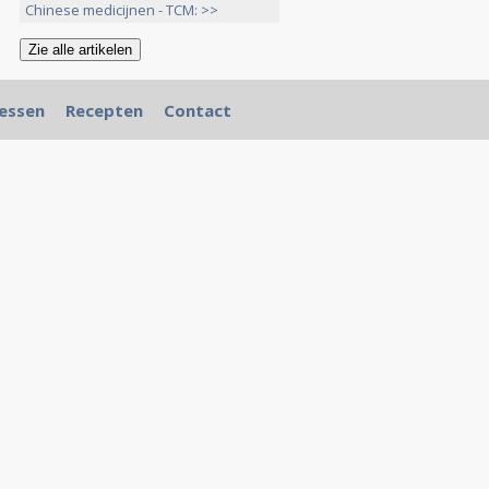
>>
Chinese medicijnen - TCM: >>
essen
Recepten
Contact