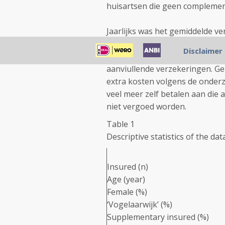
huisartsen die geen complemen
Jaarlijks was het gemiddelde ver
1813-1828) versus € 75,3 (95% B
Disclaimer
patiënt van een CAM arts jaarli
aanviullende verzekeringen. Ge
extra kosten volgens de onderzo
veel meer zelf betalen aan die
niet vergoed worden.
Table 1
Descriptive statistics of the dat
Insured (n)
Age (year)
Female (%)
‘Vogelaarwijk’ (%)
Supplementary insured (%)