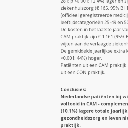
281; p <0,001; 12,4%) lager en 
ziekenhuiszorg (€ 165, 95% BI 
(officieel geregistreerde medici
leeftijdscategorieën 25-49 en 50
De kosten in het laatste jaar v
CAM praktijk zijn € 1.161 (95% BI
wijten aan de verlaagde ziekenh
De gemiddelde jaarlijkse extra 
<0,001; 44%) hoger.
Patiënten uit een CAM praktijk
uit een CON praktijk.
Conclusies:
Nederlandse patiënten bij wi
voltooid in CAM - complemen
(10,1%) lagere totale jaarlij
gezondheidszorg en leven nie
praktijk.