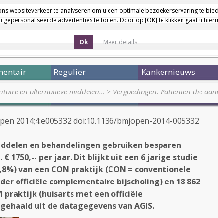
ons websiteverkeer te analyseren om u een optimale bezoekerservaring te bied
 gepersonaliseerde advertenties te tonen. Door op [OK] te klikken gaat u hie
Ok
Meer details
entair
Regulier
Kankernieuws
taire en alternatieve middelen…
>
Vergoedingen: Patienten die aa
Open 2014;4:e005332 doi:10.1136/bmjopen-2014-005332
iddelen en behandelingen gebruiken besparen
 1750,-- per jaar. Dit blijkt uit een 6 jarige studie
8,8%) van een CON praktijk (CON = conventionele
nder officiële complementaire bijscholing) en 18 862
 praktijk (huisarts met een officiële
 gehaald uit de datagegevens van AGIS.