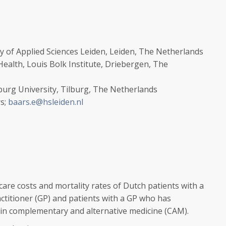
y of Applied Sciences Leiden
,
Leiden
, The Netherlands
Health
,
Louis Bolk Institute
,
Driebergen
, The
burg University
,
Tilburg
, The Netherlands
s;
baars.e@hsleiden.nl
re costs and mortality rates of Dutch patients with a
ctitioner (GP) and patients with a GP who has
g in complementary and alternative medicine (CAM).