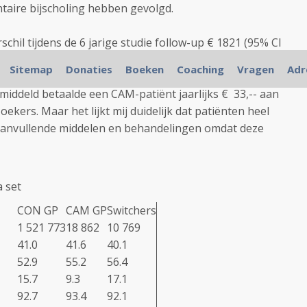
taire bijscholing hebben gevolgd.
schil tijdens de 6 jarige studie follow-up € 1821 (95% CI
I 75,1-75,5). In de conclusie wordt geschreven dat een
Sitemap
Donaties
Boeken
Coaching
Vragen
Adr
jks € 192,-- (10.1%) minder betaald aan de basis en
middeld betaalde een CAM-patiënt jaarlijks € 33,-- aan
ekers. Maar het lijkt mij duidelijk dat patiënten heel
 aanvullende middelen en behandelingen omdat deze
a set
CON GP
CAM GP
Switchers
1 521 773
18 862
10 769
41.0
41.6
40.1
52.9
55.2
56.4
15.7
9.3
17.1
92.7
93.4
92.1