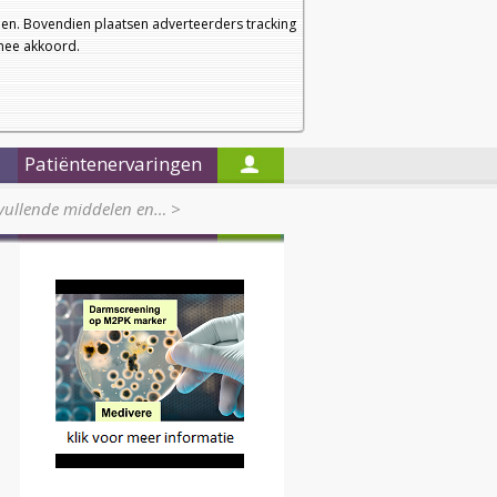
a
a
Startpagina
Nieuwsbrief
a
en. Bovendien plaatsen adverteerders tracking
rmee akkoord.
Alleen in de titels zoeken
Patiëntenervaringen
nvullende middelen en…
>