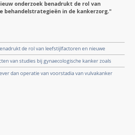
ieuw onderzoek benadrukt de rol van
we behandelstrategieën in de kankerzorg."
adrukt de rol van leefstijlfactoren en nieuwe
kerzorg.
en van studies bij gynaecologische kanker zoals
nker, baarmoederhalskanker, endometriose kanker,
tiever dan operatie van voorstadia van vulvakanker