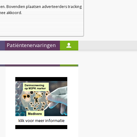
a
a
Startpagina
Nieuwsbrief
a
en. Bovendien plaatsen adverteerders tracking
rmee akkoord.
Alleen in de titels zoeken
Patiëntenervaringen