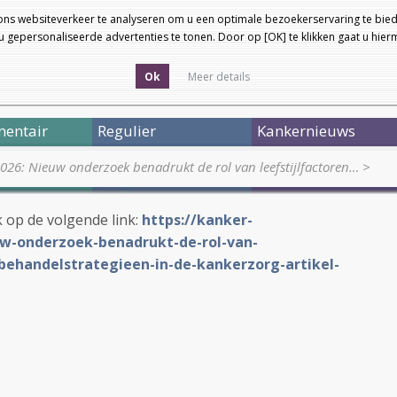
ons websiteverkeer te analyseren om u een optimale bezoekerservaring te bied
 gepersonaliseerde advertenties te tonen. Door op [OK] te klikken gaat u hie
Ok
Meer details
entair
Regulier
Kankernieuws
026: Nieuw onderzoek benadrukt de rol van leefstijlfactoren…
>
ik op de volgende link:
https://kanker-
uw-onderzoek-benadrukt-de-rol-van-
-behandelstrategieen-in-de-kankerzorg-artikel-