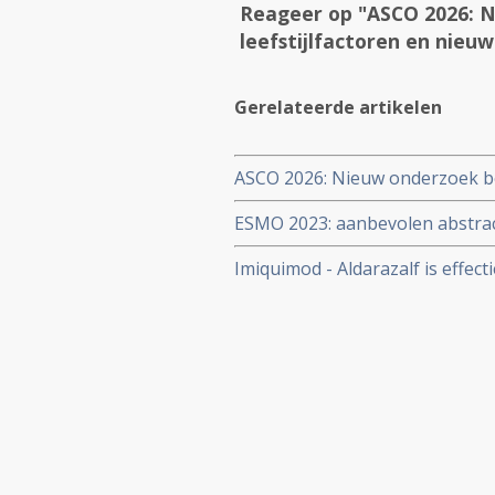
Reageer op "ASCO 2026: N
leefstijlfactoren en nieu
Gerelateerde artikelen
ASCO 2026: Nieuw onderzoek ben
behandelstrategieën in de kan
ESMO 2023: aanbevolen abstract
eierstokkanker, baarmoederka
Imiquimod - Aldarazalf is effec
vulvakanker copy 3