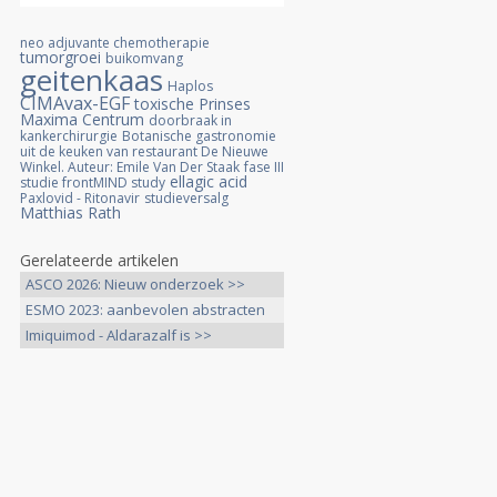
neo adjuvante chemotherapie
tumorgroei
buikomvang
geitenkaas
Haplos
CIMAvax-EGF
toxische
Prinses
Maxima Centrum
doorbraak in
kankerchirurgie
Botanische gastronomie
uit de keuken van restaurant De Nieuwe
Winkel. Auteur: Emile Van Der Staak
fase III
ellagic acid
studie frontMIND study
Paxlovid - Ritonavir
studieversalg
Matthias Rath
Gerelateerde artikelen
ASCO 2026: Nieuw onderzoek >>
ESMO 2023: aanbevolen abstracten
>>
Imiquimod - Aldarazalf is >>