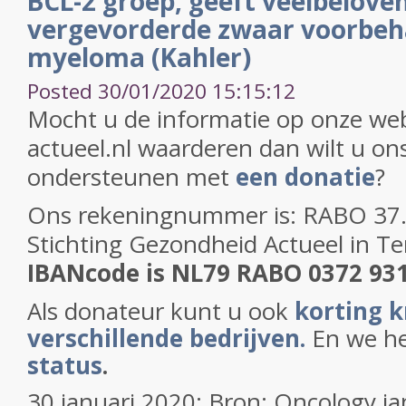
BCL-2 groep, geeft veelbeloven
vergevorderde zwaar voorbeh
myeloma (Kahler)
Posted 30/01/2020 15:15:12
Mocht u de informatie op onze web
actueel.nl waarderen dan wilt u on
ondersteunen met
een donatie
?
Ons rekeningnummer is:
RABO 37.2
Stichting Gezondheid Actueel in T
IBANcode is NL79 RABO 0372 93
Als donateur kunt u ook
korting k
verschillende bedrijven.
En we h
status
.
30 januari 2020: Bron: Oncology j