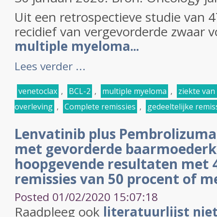
Uit een retrospectieve studie van 
recidief van vergevorderde zwaar 
multiple myeloma...
Lees verder ...
venetoclax
,
BCL-2
,
multiple myeloma
,
ziekte van
overleving
,
Complete remissies
,
gedeeltelijke remis
Lenvatinib plus Pembrolizumab
met gevorderde baarmoederk
hoopgevende resultaten met 
remissies van 50 procent of m
Posted 01/02/2020 15:07:18
Raadpleeg ook
literatuurlijst nie