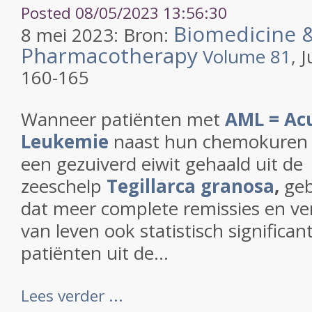
Posted 08/05/2023 13:56:30
Biomedicine 
8 mei 2023: Bron:
Pharmacotherapy
Volume 81
, 
160-165
Wanneer patiënten met
AML = Ac
Leukemie
naast hun chemokure
een gezuiverd eiwit gehaald uit de
zeeschelp
Tegillarca granosa
,
geb
dat meer complete remissies en ver
van leven ook statistisch significan
patiënten uit de...
Lees verder ...