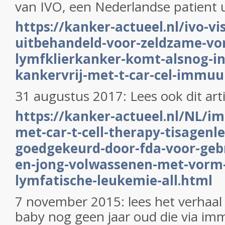
van IVO, een Nederlandse patient u
https://kanker-actueel.nl/ivo-vi
uitbehandeld-voor-zeldzame-vo
lymfklierkanker-komt-alsnog-in-
kankervrij-met-t-car-cel-immuu
31 augustus 2017: Lees ook dit art
https://kanker-actueel.nl/NL/
met-car-t-cell-therapy-tisagenl
goedgekeurd-door-fda-voor-gebr
en-jong-volwassenen-met-vorm-
lymfatische-leukemie-all.html
7 november 2015: lees het verhaal 
baby nog geen jaar oud die via i