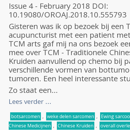
Issue 4 - February 2018 DOI:
10.19080/OROAJ.2018.10.555793
Gisteren was ik op bezoek bij een 
acupuncturist met een patient me
TCM arts gaf mij na ons bezoek ee
mee over TCM - Traditionele Chine
Kruiden aanvullend op chemo bij p
verschillende vormen van bottumo
tumoren. Een heel interessante stu
Zo staat een...
Lees verder ...
botsarcomen
,
weke delen sarcomen
,
Ewing sarco
Chinese Medicijnen
,
Chinese Kruiden
,
overall overl