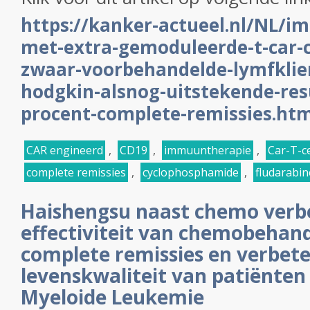
https://kanker-actueel.nl/NL/
met-extra-gemoduleerde-t-car-ce
zwaar-voorbehandelde-lymfklie
hodgkin-alsnog-uitstekende-res
procent-complete-remissies.ht
CAR engineerd
,
CD19
,
immuuntherapie
,
Car-T-c
complete remissies
,
cyclophosphamide
,
fludarabin
Haishengsu naast chemo verb
effectiviteit van chemobehan
complete remissies en verbete
levenskwaliteit van patiënten
Myeloide Leukemie