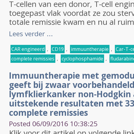
T-cellen van een donor, T-cell engi
toegepast vlak voordat ze zou ster
totale remissie kwam en nu al ruim 
Lees verder ...
CAR engineerd
,
CD19
,
immuuntherapie
,
Car-T-c
complete remissies
,
cyclophosphamide
,
fludarabin
Immuuntherapie met gemodule
geeft bij zwaar voorbehandel
lymfklierkanker non-Hodgkin 
uitstekende resultaten met 33
complete remissies
Posted 06/09/2016 10:38:25
Klik voor dit artikel op volgende lin