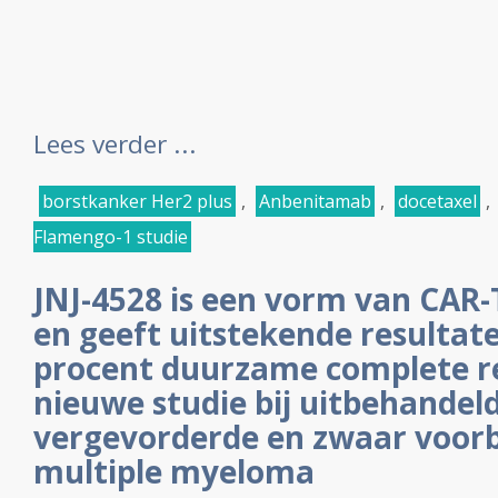
Lees verder ...
borstkanker Her2 plus
,
Anbenitamab
,
docetaxel
,
Flamengo-1 studie
JNJ-4528 is een vorm van CAR-
en geeft uitstekende resultat
procent duurzame complete re
nieuwe studie bij uitbehandel
vergevorderde en zwaar voor
multiple myeloma