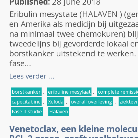
Published:
28 June 2018
Eribulin mesystate (HALAVEN ) (ger
en Amerika als medicijn bij uitgeza
na minimaal twee chemokuren) blijk
tweedelijns bij gevorderde lokaal en
borstkanker uitstekend te werken.
fase...
Lees verder ...
borstkanker
,
eribuline mesylaat
,
complete remissi
capecitabine
,
Xeloda
,
overall overleving
,
ziektevri
Fase II studie
,
Halaven
Venetoclax, een kleine molec