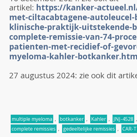
artikel:
https://kanker-actueel.nl
met-ciltacabtagene-autoleucel-b
klinische-praktijk-uitstekende
complete-remissie-van-74-proce
patienten-met-recidief-of-gevor
myeloma-kahler-botkanker.htm
27 augustus 2024:
zie ook dit artik
multiple myeloma
,
botkanker
,
Kahler
,
JNJ-4528
complete remissies
,
gedeeltelijke remissies
,
CAR-T 