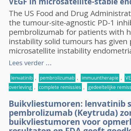
VEGF in microsatellite-stable e
The US Food and Drug Administrati
the tumour-site-agnostic PD-1 inhi
pembrolizumab for patients with hi
instability solid tumours has given
microsatellite instability endometria
Lees verder ...
lenvatinib
,
pembrolizumab
,
immuuntherapie
,
VE
overleving
,
complete remissies
,
gedeeltelijke remis
Buikvliestumoren: lenvatinib
pembrolizumab (Keytruda) zor
buikvliestumoren voor opmerk
resultaten en FDA geeft goed