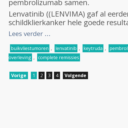
pembrolizumab samen.
Lenvatinib ((LENVIMA) gaf al eerder
schildklierkanker hele goede resulta
Lees verder ...
buikvliestumoren
,
lenvatinib
,
keytruda
,
pembrol
overleving
,
complete remissies
Vorige
1
2
3
4
Volgende