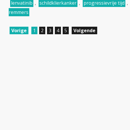
lenvatinib
,
schildklierkanker
,
progressievrije tijd
,
remmers
Vorige
1
2
3
4
5
Volgende