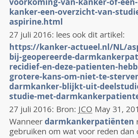
voorkoming-van-kanker-of-een-r
kanker-een-overzicht-van-studi
aspirine.html
27 juli 2016: lees ook dit artikel:
https://kanker-actueel.nl/NL/a
bij-geopereerde-darmkankerpat
recidief-en-deze-patienten-heb
grotere-kans-om-niet-te-sterve
darmkanker-blijkt-uit-deelstudi
studie-met-darmkankerpatient
27 juli 2016: Bron:
JCO
May 31, 20
Wanneer
darmkankerpatiënten
r
gebruiken om wat voor reden dan 