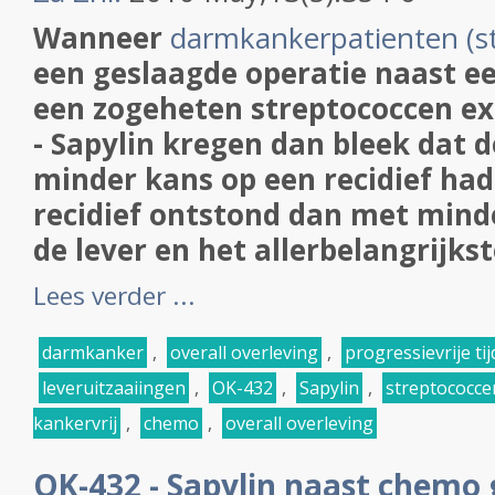
Wanneer
darmkankerpatienten (sta
een geslaagde operatie naast 
een zogeheten streptococcen ex
- Sapylin kregen dan bleek dat 
minder kans op een recidief hadd
recidief ontstond dan met minde
de lever en het allerbelangrijkste
Lees verder ...
darmkanker
,
overall overleving
,
progressievrije tij
leveruitzaaiingen
,
OK-432
,
Sapylin
,
streptococce
kankervrij
,
chemo
,
overall overleving
OK-432 - Sapylin naast chemo