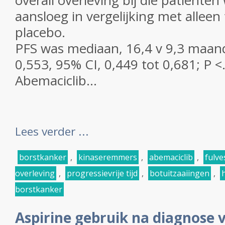
overall overleving bij die patiënten
aansloeg in vergelijking met alleen
placebo.
PFS was mediaan, 16,4 v 9,3 maand
0,553, 95% CI, 0,449 tot 0,681; P <
Abemaciclib...
Lees verder ...
borstkanker
,
kinaseremmers
,
abemaciclib
,
fulve
overleving
,
progressievrije tijd
,
botuitzaaiingen
,
borstkanker
Aspirine gebruik na diagnose