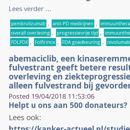
Lees verder ...
pembrolizumab
,
anti-PD medicijnen
,
immuunthera
overall overleving
,
progressievrije tijd
,
immuunthe
FOLFOX
,
Folfirinox
,
FDA goedkeuring
,
nivolumab
abemaciclib, een kinaseremme
fulvestrant geeft betere resul
overleving en ziekteprogressiev
alleen fulvestrand bij gevord
Posted 19/04/2018 11:53:06
Helpt u ons aan 500 donateurs?
Lees ook:
https://kanker-actueel.nl/studie