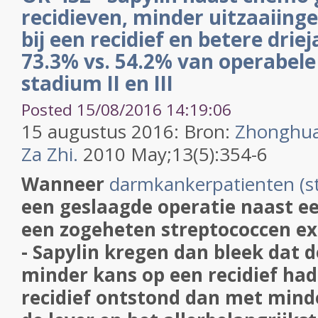
recidieven, minder uitzaaiinge
bij een recidief en betere drie
73.3% vs. 54.2% van operabel
stadium II en III
Posted 15/08/2016 14:19:06
15 augustus 2016: Bron:
Zhonghua
Za Zhi.
2010 May;13(5):354-6
Wanneer
darmkankerpatienten (sta
een geslaagde operatie naast 
een zogeheten streptococcen ex
- Sapylin kregen dan bleek dat 
minder kans op een recidief hadd
recidief ontstond dan met minde