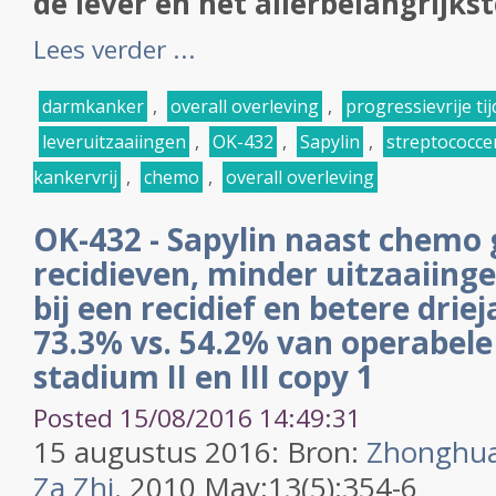
de lever en het allerbelangrijkste
Lees verder ...
darmkanker
,
overall overleving
,
progressievrije tij
leveruitzaaiingen
,
OK-432
,
Sapylin
,
streptococce
kankervrij
,
chemo
,
overall overleving
OK-432 - Sapylin naast chemo
recidieven, minder uitzaaiinge
bij een recidief en betere drie
73.3% vs. 54.2% van operabel
stadium II en III copy 1
Posted 15/08/2016 14:49:31
15 augustus 2016: Bron:
Zhonghua
Za Zhi.
2010 May;13(5):354-6