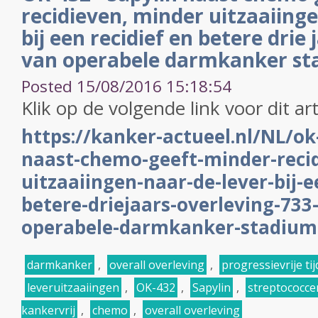
recidieven, minder uitzaaiinge
bij een recidief en betere drie
van operabele darmkanker stad
Posted 15/08/2016 15:18:54
Klik op de volgende link voor dit art
https://kanker-actueel.nl/NL/ok
naast-chemo-geeft-minder-reci
uitzaaiingen-naar-de-lever-bij-e
betere-driejaars-overleving-733
operabele-darmkanker-stadium-i
darmkanker
,
overall overleving
,
progressievrije tij
leveruitzaaiingen
,
OK-432
,
Sapylin
,
streptococce
kankervrij
,
chemo
,
overall overleving