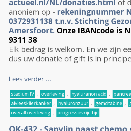
actueel.nl/NL/donaties.html
of d
anoniem op -
rekeningnummer 
0372931138 t.n.v. Stichting Gezo
Amersfoort.
Onze IBANcode is 
9311 38
Elk bedrag is welkom. En we zijn e
dus uw donatie of gift is in princip
Lees verder ...
stadium IV
,
overleving
,
hyaluranon acid
,
pancre
alvleesklierkanker
,
hyaluronzuur
,
gemcitabine
,
overall overleving
,
progressievrije tijd
OK-432 - Sapylin naast chemo