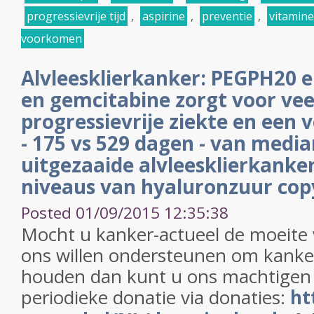
progressievrije tijd
,
aspirine
,
preventie
,
vitamine
voorkomen
Alvleesklierkanker: PEGPH20 e
en gemcitabine zorgt voor vee
progressievrije ziekte en een 
- 175 vs 529 dagen - van media
uitgezaaide alvleesklierkanke
niveaus van hyaluronzuur cop
Posted 01/09/2015 12:35:38
Mocht u kanker-actueel de moeite
ons willen ondersteunen om kanker
houden dan kunt u ons machtigen
periodieke donatie via donaties:
ht