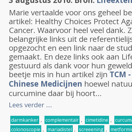
3 augustus 2016: Bron:
Lifeexten
Marie vertaalde voor ons geheel b
artikel: Healthy Choices Protect Ag
Cancer. Waarvoor heel veel dank. Z
belangrijke links uit de referentiel
opgezocht en een link naar de stud
gemaakt. En deze links ook aan Li
gestuurd als dank voor hun geweldi
beetje mis in hun artikel zijn
TCM -
Chinese Medicijnen
hoewel natuur
curcumine daar bij hoort...
Lees verder ...
darmkanker
,
complementair
,
cimetidine
,
curcum
colonoscopie
,
mariadistel
,
screeening
,
metformi