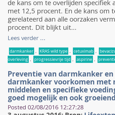
de kans om te overlijden specifie
met 12,5 procent. En de kans om te
gerelateerd aan alle oorzaken ver
procent. Dit blijkt uit...
Lees verder ...
darmkanker
,
KRAS wild type
,
cetuximab
,
bevaciz
overleving
,
progressievrije tijd
,
aspirine
,
preventi
Preventie van darmkanker en 
darmkanker voorkomen met ni
middelen en specifieke voeding
goed mogelijk en ook groeiend
Posted 02/08/2016 12:27:28