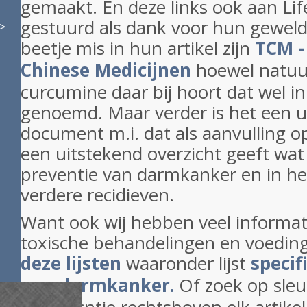
gemaakt. En deze links ook aan Li
gestuurd als dank voor hun geweldi
>
beetje mis in hun artikel zijn
TCM -
Chinese Medicijnen
hoewel natuur
curcumine daar bij hoort dat wel in
genoemd. Maar verder is het een u
document m.i. dat als aanvulling o
een uitstekend overzicht geeft wat 
preventie van darmkanker en in h
verdere recidieven.
Want ook wij hebben veel informati
toxische behandelingen en voedings
deze lijsten
waaronder lijst
specif
aan darmkanker.
Of zoek op sle