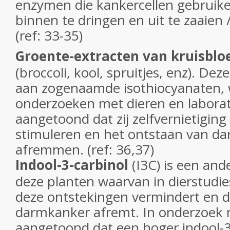
enzymen die kankercellen gebruik
binnen te dringen en uit te zaaien
(ref: 33-35)
Groente-extracten van kruisblo
(broccoli, kool, spruitjes, enz). Deze
aan zogenaamde isothiocyanaten, 
onderzoeken met dieren en laborat
aangetoond dat zij zelfvernietiging
stimuleren en het ontstaan van d
afremmen. (ref: 36,37)
Indool-3-carbinol
(I3C) is een an
deze planten waarvan in dierstudie
deze ontstekingen vermindert en d
darmkanker afremt. In onderzoek 
aangetoond dat een hoger indool-3