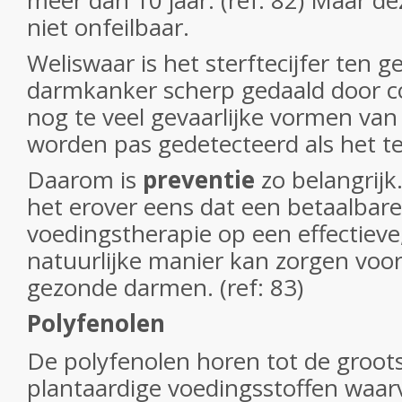
meer dan 10 jaar. (ref: 82) Maar de
niet onfeilbaar.
Weliswaar is het sterftecijfer ten g
darmkanker scherp gedaald door c
nog te veel gevaarlijke vormen va
worden pas gedetecteerd als het te 
Daarom is
preventie
zo belangrijk
het erover eens dat een betaalbar
voedingstherapie op een effectiev
natuurlijke manier kan zorgen voor
gezonde darmen. (ref: 83)
Polyfenolen
De polyfenolen horen tot de groot
plantaardige voedingsstoffen waar