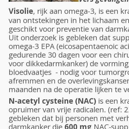
Visolie
, rijk aan omega-3, is een 
van ontstekingen in het lichaam e
geschikt voor preventie van darmka
Uit onderzoek is gebleken dat su
omega-3 EPA (eicosapentaenoic ac
gedurende 30 dagen voor een chiru
voor dikkedarmkanker) de vorming
bloedvaatjes - nodig voor tumorgr
afremmen en de overlevingskansen
maanden na de operatie lijken te ve
N-acetyl cysteine
(NAC)
is een kr
opruimer van vrije radicalen. (ref: 
gebleken dat bij personen met ver
darmkanker die
600 mg
NAC-suppl