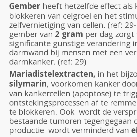
Gember
heeft hetzelfde effect als
blokkeren van celgroei en het stim
zelfvernietiging van cellen. (ref: 2
gember van
2 gram
per dag zorgt
significante gunstige verandering i
darmwand bij mensen met een verh
darmkanker. (ref: 29)
Mariadistelextracten
,
in het bij
silymarin
, voorkomen kanker door 
van kankercellen (apoptose) te tri
ontstekingsprocessen af te remmen,
te blokkeren. Ook wordt de verspr
bestaande tumoren tegengegaan d
productie wordt verminderd van
e