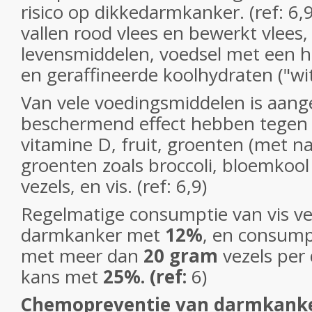
risico op dikkedarmkanker. (ref: 6
vallen rood vlees en bewerkt vlees
levensmiddelen, voedsel met een h
en geraffineerde koolhydraten ("wit
Van vele voedingsmiddelen is aange
beschermend
effect hebben tegen
vitamine D, fruit, groenten (met 
groenten zoals broccoli, bloemkool 
vezels, en vis. (ref: 6,9)
Regelmatige consumptie van vis ve
darmkanker met
12%
, en consump
met meer dan
20 gram
vezels per 
kans met
25%. (ref:
6)
Chemopreventie van darmkank