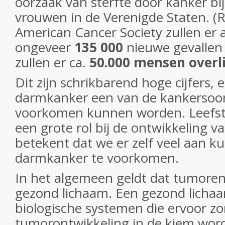
oorzaak van sterfte door kanker b
vrouwen in de Verenigde Staten. (R
American Cancer Society zullen er al
ongeveer
135 000
nieuwe gevallen
zullen er ca.
50.000 mensen overl
Dit zijn schrikbarend hoge cijfers, e
darmkanker een van de kankersoort
voorkomen kunnen worden. Leefsti
een grote rol bij de ontwikkeling v
betekent dat we er zelf veel aan 
darmkanker te voorkomen.
In het algemeen geldt dat tumoren 
gezond lichaam. Een gezond lichaa
biologische systemen die ervoor zo
tumorontwikkeling in de kiem wor