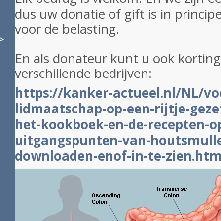
dus uw donatie of gift is in princi
voor de belasting.
>
En als donateur kunt u ook korting 
verschillende bedrijven:
https://kanker-actueel.nl/NL/vo
lidmaatschap-op-een-rijtje-gezet
het-kookboek-en-de-recepten-op
uitgangspunten-van-houtsmulle
downloaden-enof-in-te-zien.htm