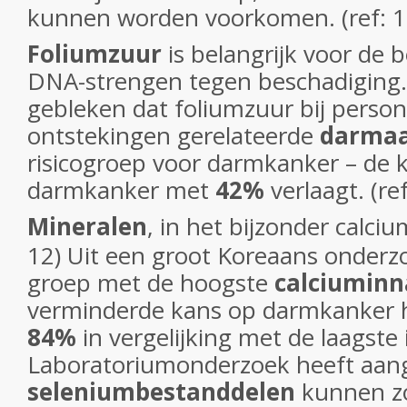
kunnen worden voorkomen. (ref: 1
Foliumzuur
is belangrijk voor de
DNA-strengen tegen beschadiging. 
gebleken dat foliumzuur bij perso
ontstekingen gerelateerde
darmaa
risicogroep voor darmkanker – de 
darmkanker met
42%
verlaagt. (ref
Mineralen
, in het bijzonder calciu
12) Uit een groot Koreaans onderz
groep met de hoogste
calciumin
verminderde kans op darmkanker h
84%
in vergelijking met de laagste 
Laboratoriumonderzoek heeft aan
seleniumbestanddelen
kunnen z