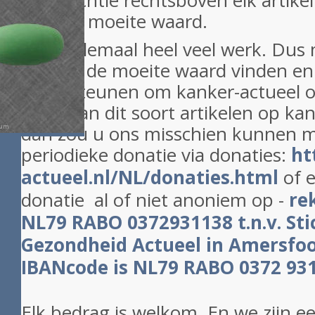
zoekfucntie rechtsboven elk artikel.
echt de moeite waard.
Dit is allemaal heel veel werk. Dus
actueel de moeite waard vinden en
ondersteunen om kanker-actueel o
meer van dit soort artikelen op kan
dan zou u ons misschien kunnen m
periodieke donatie via donaties:
ht
actueel.nl/NL/donaties.html
of 
donatie al of niet anoniem op -
re
NL79 RABO 0372931138 t.n.v. Sti
Gezondheid Actueel in Amersfoo
IBANcode is NL79 RABO 0372 9
Elk bedrag is welkom. En we zijn e