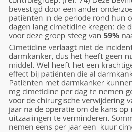
controlegroep. (ref: 74) Deze bev
bevestigd door een ander onderzoe
patiënten in de periode rond hun 
dagen lang cimetidine kregen: de d
voor deze groep steeg van
59%
na
Cimetidine verlaagt niet de inciden
darmkanker, dus het heeft geen nu
middel. Wel heeft het een krachti
effect bij patiënten die al darmka
Patiënten met darmkanker kunne
mg cimetidine per dag te nemen g
voor de chirurgische verwijdering 
jaar na de operatie om de kans op
uitzaaiingen te verminderen. So
nemen eens per jaar een kuur cime