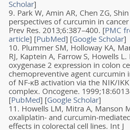
Scholar
]
9.
Park W, Amin AR, Chen ZG, Shi
perspectives of curcumin in cancer
Prev Res.
2013;
6
:387–400.
[
PMC fr
article
]
[
PubMed
]
[
Google Scholar
]
10.
Plummer SM, Holloway KA, M
RJ, Kaptein A, Farrow S, Howells L.
oxygenase 2 expression in colon cel
chemopreventive agent curcumin in
of NF-κB activation via the NIK/IKK 
complex
.
Oncogene.
1999;
18
:6013
[
PubMed
]
[
Google Scholar
]
11.
Howells LM, Mitra A, Manson
oxaliplatin- and curcumin-mediated 
effects in colorectal cell lines
.
Int J