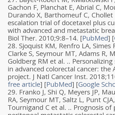
Gachon F, Planchat E, Abrial C, Mo
Durando X, Barthomeuf C, Chollet
escalation trial of docetaxel plus c
with advanced and metastatic brea
Biol Ther.
2010;
9
:8–14. [
PubMed
]
[
28.
Sjoquist KM, Renfro LA, Simes 
Clarke S, Seymour MT, Adams R, Ma
Goldberg RM et al. ..
Personalizing 
in advanced colorectal cancer: t
project
.
J Natl Cancer Inst.
2018;
11
free article
]
[
PubMed
]
[
Google Scho
29.
Franko J, Shi Q, Meyers JP, M
RA, Seymour MT, Saltz L, Punt CJ
Tournigand C et al. ..
Prognosis of 