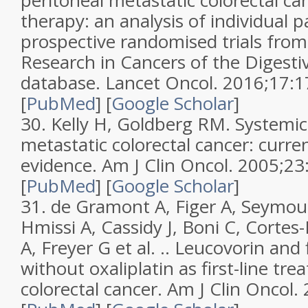
peritoneal metastatic colorectal ca
therapy: an analysis of individual 
prospective randomised trials from
Research in Cancers of the Digest
database
.
Lancet Oncol.
2016;
17
:1
[
PubMed
]
[
Google Scholar
]
30.
Kelly H, Goldberg RM.
Systemic
metastatic colorectal cancer: curre
evidence
.
Am J Clin Oncol.
2005;
23
[
PubMed
]
[
Google Scholar
]
31.
de Gramont A, Figer A, Seymo
Hmissi A, Cassidy J, Boni C, Corte
A, Freyer G et al. ..
Leucovorin and f
without oxaliplatin as first-line tr
colorectal cancer
.
Am J Clin Oncol.