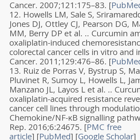
Cancer.
2007;
121
:175–83. [
PubMe
12.
Howells LM, Sale S, Sriramaredd
Jones DJ, Ottley CJ, Pearson DG,
MM, Berry DP et al. ..
Curcumin am
oxaliplatin-induced chemoresistan
colorectal cancer cells in vitro and i
Cancer.
2011;
129
:476–86. [
PubMe
13.
Ruiz de Porras V, Bystrup S, Ma
Pluvinet R, Sumoy L, Howells L, Jam
Manzano JL, Layos L et al. ..
Curcu
oxaliplatin-acquired resistance reve
cancer cell lines through modulati
Chemokine/NF-κB signalling path
Rep.
2016;
6
:24675.
[
PMC free
article
]
[
PubMed
]
[
Google Scholar
]