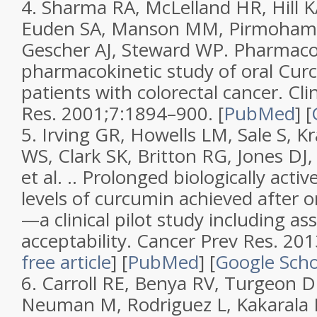
4.
Sharma RA, McLelland HR, Hill K
Euden SA, Manson MM, Pirmohame
Gescher AJ, Steward WP.
Pharmaco
pharmacokinetic study of oral Cur
patients with colorectal cancer
.
Cli
Res.
2001;
7
:1894–900. [
PubMed
]
[
5.
Irving GR, Howells LM, Sale S, Kr
WS, Clark SK, Britton RG, Jones DJ,
et al. ..
Prolonged biologically active
levels of curcumin achieved after o
—a clinical pilot study including a
acceptability
.
Cancer Prev Res.
201
free article
]
[
PubMed
]
[
Google Scho
6.
Carroll RE, Benya RV, Turgeon D
Neuman M, Rodriguez L, Kakarala 