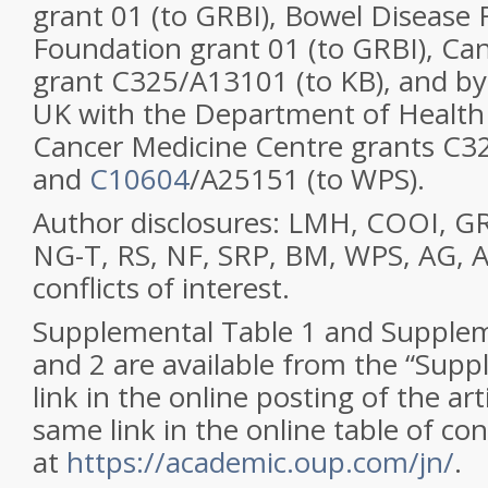
grant 01 (to GRBI), Bowel Disease
Foundation grant 01 (to GRBI), Ca
grant C325/A13101 (to KB), and b
UK with the Department of Health
Cancer Medicine Centre grants C
and
C10604
/A25151 (to WPS).
Author disclosures: LMH, COOI, GR
NG-T, RS, NF, SRP, BM, WPS, AG, A
conflicts of interest.
Supplemental Table 1 and Supplem
and 2 are available from the “Sup
link in the online posting of the ar
same link in the online table of co
at
https://academic.oup.com/jn/
.