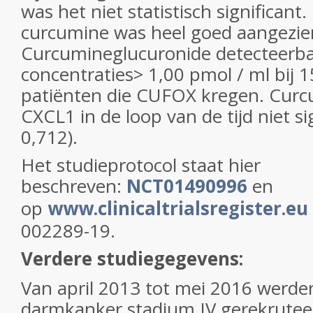
was het niet statistisch significan
curcumine was heel goed aangezie
Curcumineglucuronide detecteerba
concentraties> 1,00 pmol / ml bij 
patiënten die CUFOX kregen. Cur
CXCL1 in de loop van de tijd niet si
0,712).
Het studieprotocol staat hier
beschreven:
NCT01490996
en
op
www.clinicaltrialsregister.eu
002289-19.
Verdere studiegegevens:
Van april 2013 tot mei 2016 werde
darmkanker stadium IV gerekruteer