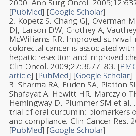
2000
.
Ann Surg Oncol.
2005;
12
:63
[
PubMed
]
[
Google Scholar
]
2.
Kopetz S, Chang GJ, Overman MJ
DJ, Larson DW, Grothey A, Vauthe
McWilliams RR.
Improved survival 
colorectal cancer is associated wit
hepatic resection and improved c
Clin Oncol.
2009;
27
:3677–83.
[
PMC
article
]
[
PubMed
]
[
Google Scholar
]
3.
Sharma RA, Euden SA, Platton S
Shafayat A, Hewitt HR, Marczylo T
Hemingway D, Plummer SM et al. .
trial of oral curcumin: biomarkers o
and compliance
.
Clin Cancer Res.
2
[
PubMed
]
[
Google Scholar
]