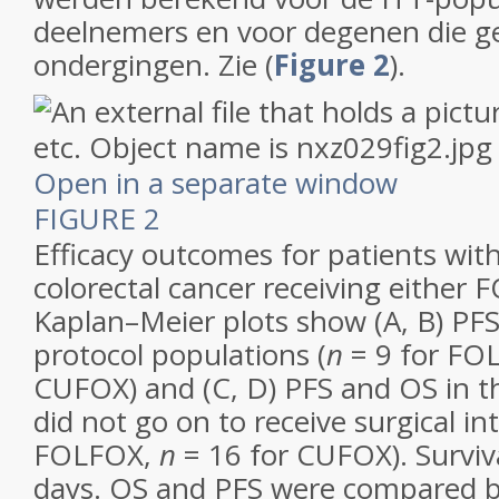
deelnemers en voor degenen die g
ondergingen. Zie (
Figure 2
).
Open in a separate window
FIGURE 2
Efficacy outcomes for patients wit
colorectal cancer receiving either
Kaplan–Meier plots show (A, B) PFS
protocol populations (
n
= 9 for FO
CUFOX) and (C, D) PFS and OS in t
did not go on to receive surgical in
FOLFOX,
n
= 16 for CUFOX). Surviv
days. OS and PFS were compared 