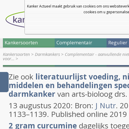
Kanker Actueel maakt gebruik van cookies om ons websiteverk
cookies om u gepersonalisee
Kankersoorten
Complementair
Regulier
Kankersoorten
>
Darmkankers
>
Complementair - aanvullende nie
voor…
>
Zie ook
literatuurlijst voeding, n
middelen en behandelingen speci
darmkanker
van arts-bioloog drs.
13 augustus 2020: Bron:
J Nutr
. 20
1133–1139. Published online 2019
2 gram curcumine
dagelijks toeg