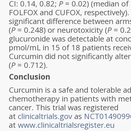
CI: 0.14, 0.82;
P
= 0.02) (median of
FOLFOX and CUFOX, respectively).
significant difference between arms 
(
P
= 0.248) or neurotoxicity (
P
= 0.2
glucuronide was detectable at con
pmol/mL in 15 of 18 patients rece
Curcumin did not significantly alt
(
P
= 0.712).
Conclusion
Curcumin is a safe and tolerable 
chemotherapy in patients with meta
cancer. This trial was registered
at
clinicaltrials.gov
as
NCT0149099
at
www.clinicaltrialsregister.eu