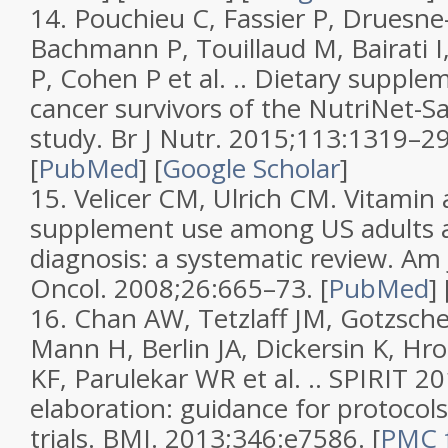
14.
Pouchieu C, Fassier P, Druesne-
Bachmann P, Touillaud M, Bairati I
P, Cohen P et al. ..
Dietary supple
cancer survivors of the NutriNet-S
study
.
Br J Nutr.
2015;
113
:1319–29
[
PubMed
]
[
Google Scholar
]
15.
Velicer CM, Ulrich CM.
Vitamin 
supplement use among US adults a
diagnosis: a systematic review
.
Am 
Oncol.
2008;
26
:665–73. [
PubMed
]
16.
Chan AW, Tetzlaff JM, Gotzsch
Mann H, Berlin JA, Dickersin K, Hro
KF, Parulekar WR et al. ..
SPIRIT 20
elaboration: guidance for protocols 
trials
.
BMJ.
2013;
346
:e7586.
[
PMC 