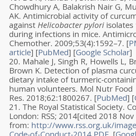
Chowdhury A, Balakrish Nair G, 
AK.
Antimicrobial activity of curcu
against
Helicobacter pylori
isolates
during infections in mice
.
Antimicr
Chemother.
2009;
53
(
4
):1592–7.
[
P
article
]
[
PubMed
]
[
Google Scholar
]
20.
Mahale J, Singh R, Howells L, B
Brown K.
Detection of plasma cur
dietary intake of turmeric-containi
human volunteers
.
Mol Nutr Food
Res.
2018;
62
:1800267. [
PubMed
]
[
21.
The Royal Statistical Society.
Co
London: RSS; 2014[cited 2018 Nov 2
from:
http://www.rss.org.uk/image
Code-of-Conduct-2014.PDF
.
[
Googl