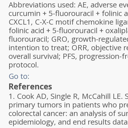
Abbreviations used: AE, adverse e
curcumin + 5-fluorouracil + folinic a
CXCL1, C-X-C motif chemokine lig
folinic acid + 5-fluorouracil + oxalip
fluorouracil; GRO, growth-regulate
intention to treat; ORR, objective 
overall survival; PFS, progression-fr
protocol.
Go to:
References
1.
Cook AD, Single R, McCahill LE.
primary tumors in patients who pre
colorectal cancer: an analysis of sur
epidemiology, and end results data