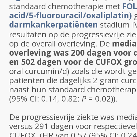
standaard chemotherapie met
FOL
acid/5-fluorouracil/oxaliplatin)
darmkankerpatiënten
stadium I
resultaten op de progressievrije z
op de overall overleving. De
media
overleving was 200 dagen voor 
en 502 dagen voor de CUFOX gr
oral curcumin/d) zoals die wordt 
patiënten die dagelijks 2 gram cu
naast hun standaard chemotherapi
(95% CI: 0.14, 0.82;
P
= 0.02)).
De progressievrije ziekte was med
versus 291 dagen voor respectieve
CUFOX. (HR van 0.57 (95% CI: 0.24