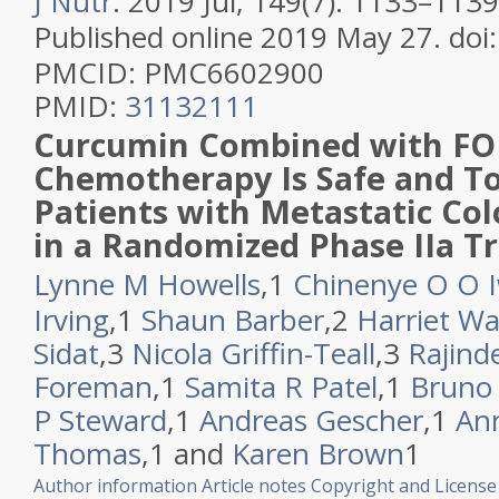
J Nutr
. 2019 Jul; 149(7): 1133–1139
Published online 2019 May 27.
doi
PMCID:
PMC6602900
PMID:
31132111
Curcumin Combined with F
Chemotherapy Is Safe and To
Patients with Metastatic Col
in a Randomized Phase IIa Tr
Lynne M Howells
,
1
Chinenye O O I
Irving
,
1
Shaun Barber
,
2
Harriet Wa
Sidat
,
3
Nicola Griffin-Teall
,
3
Rajind
Foreman
,
1
Samita R Patel
,
1
Bruno
P Steward
,
1
Andreas Gescher
,
1
An
Thomas
,
1
and
Karen Brown
1
Author information
Article notes
Copyright and License