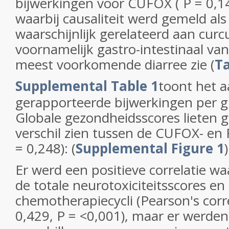
bijwerkingen voor CUFOX ( P = 0,1
waarbij causaliteit werd gemeld als
waarschijnlijk gerelateerd aan cur
voornamelijk gastro-intestinaal van
meest voorkomende diarree zie (
Ta
Supplemental Table 1
toont het a
gerapporteerde bijwerkingen per g
Globale gezondheidsscores lieten g
verschil zien tussen de CUFOX- e
= 0,248): (
Supplemental Figure 1
)
Er werd een positieve correlatie 
de totale neurotoxiciteitsscores en
chemotherapiecycli (Pearson's corre
0,429, P = <0,001), maar er werden