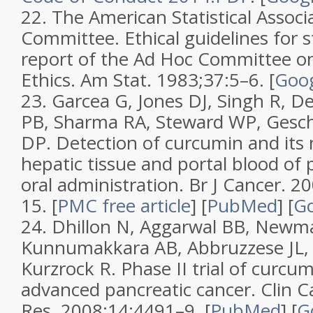
22.
The American Statistical Associ
Committee.
Ethical guidelines for st
report of the Ad Hoc Committee on
Ethics
.
Am Stat.
1983;
37
:5–6.
[
Goog
23.
Garcea G, Jones DJ, Singh R, D
PB, Sharma RA, Steward WP, Gesche
DP.
Detection of curcumin and its 
hepatic tissue and portal blood of 
oral administration
.
Br J Cancer.
20
15.
[
PMC free article
]
[
PubMed
]
[
Go
24.
Dhillon N, Aggarwal BB, Newma
Kunnumakkara AB, Abbruzzese JL,
Kurzrock R.
Phase II trial of curcum
advanced pancreatic cancer
.
Clin C
Res.
2008;
14
:4491–9. [
PubMed
]
[
G