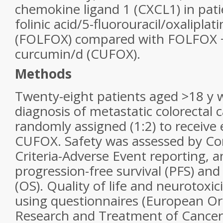
chemokine ligand 1 (CXCL1) in pati
folinic acid/5-fluorouracil/oxalipl
(FOLFOX) compared with FOLFOX +
curcumin/d (CUFOX).
Methods
Twenty-eight patients aged >18 y wi
diagnosis of metastatic colorectal 
randomly assigned (1:2) to receive
CUFOX. Safety was assessed by C
Criteria-Adverse Event reporting, an
progression-free survival (PFS) and 
(OS). Quality of life and neurotoxi
using questionnaires (European Or
Research and Treatment of Cancer 