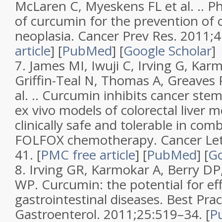
McLaren C, Myeskens FL et al. ..
Ph
of curcumin for the prevention of c
neoplasia
.
Cancer Prev Res.
2011;
4
article
]
[
PubMed
]
[
Google Scholar
]
7.
James MI, Iwuji C, Irving G, Karm
Griffin-Teal N, Thomas A, Greaves P
al. ..
Curcumin inhibits cancer stem
ex vivo models of colorectal liver m
clinically safe and tolerable in com
FOLFOX chemotherapy
.
Cancer Let
41.
[
PMC free article
]
[
PubMed
]
[
Go
8.
Irving GR, Karmokar A, Berry DP
WP.
Curcumin: the potential for eff
gastrointestinal diseases
.
Best Prac
Gastroenterol.
2011;
25
:519–34. [
P