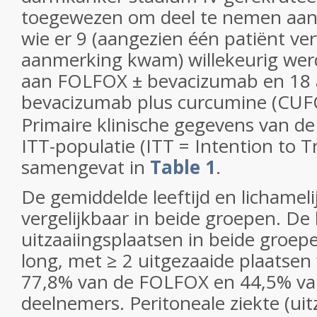
toegewezen om deel te nemen aan 
wie er 9 (aangezien één patiënt ver
aanmerking kwam) willekeurig we
aan FOLFOX ± bevacizumab en 18
bevacizumab plus curcumine (CUFOX
Primaire klinische gegevens van de
ITT-populatie (ITT = Intention to Tr
samengevat in
Table 1
.
De gemiddelde leeftijd en lichamel
vergelijkbaar in beide groepen. De 
uitzaaiingsplaatsen in beide groep
long, met ≥ 2 uitgezaaide plaatse
77,8% van de FOLFOX en 44,5% v
deelnemers. Peritoneale ziekte (uit