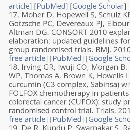
article
]
[
PubMed
]
[
Google Scholar
]
17.
Moher D, Hopewell S, Schulz KF
Gotzsche PC, Devereaux PJ, Elbour
Altman DG.
CONSORT 2010 explan
elaboration: updated guidelines for
group randomised trials
.
BMJ.
2010
free article
]
[
PubMed
]
[
Google Scho
18.
Irving GR, Iwuji CO, Morgan B,
WP, Thomas A, Brown K, Howells 
curcumin (C3-complex, Sabinsa) wi
FOLFOX chemotherapy in patients 
colorectal cancer (CUFOX): study pr
randomised control trial
.
Trials.
201
free article
]
[
PubMed
]
[
Google Scho
19.
De R, Kundu P, Swarnakar S, 