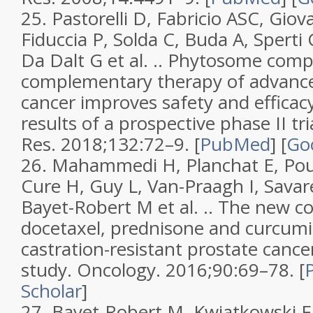
25.
Pastorelli D, Fabricio ASC, Giova
Fiduccia P, Solda C, Buda A, Sperti 
Da Dalt G et al. ..
Phytosome compl
complementary therapy of advance
cancer improves safety and efficac
results of a prospective phase II tri
Res.
2018;
132
:72–9. [
PubMed
]
[
Go
26.
Mahammedi H, Planchat E, Pou
Cure H, Guy L, Van-Praagh I, Savar
Bayet-Robert M et al. ..
The new c
docetaxel, prednisone and curcumin
castration-resistant prostate cancer
study
.
Oncology.
2016;
90
:69–78. [
Scholar
]
27.
Bayet-Robert M, Kwiatkowski F