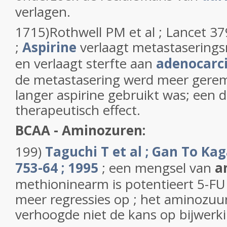
verlagen.
1715)Rothwell PM et al ; Lancet 3
;
Aspirine
verlaagt metastaserings
en verlaagt sterfte aan
adenocarc
de metastasering werd meer gere
langer aspirine gebruikt was; een d
therapeutisch effect.
BCAA - Aminozuren:
199)
Taguchi T et al ; Gan To Ka
753-64 ; 1995
; een mengsel van
a
methioninearm is potentieert 5-FU
meer regressies op ; het aminozu
verhoogde niet de kans op bijwerk