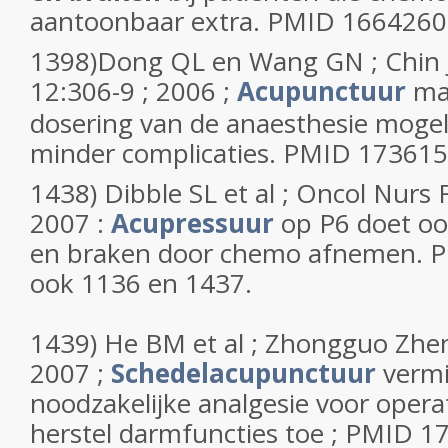
aantoonbaar extra. PMID 1664260
1398)Dong QL en Wang GN ; Chin 
12:306-9 ; 2006 ;
Acupunctuur
ma
dosering van de anaesthesie mogel
minder complicaties. PMID 173615
1438) Dibble SL et al ; Oncol Nurs
2007 :
Acupressuur
op P6 doet ook
en braken door chemo afnemen. P
ook 1136 en 1437.
1439) He BM et al ; Zhongguo Zhen
2007 ;
Schedelacupunctuur
verm
noodzakelijke analgesie voor operat
herstel darmfuncties toe ; PMID 1