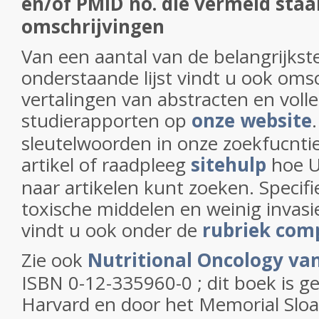
en/of PMID no. die vermeld staan
omschrijvingen
Van een aantal van de belangrijkste
onderstaande lijst vindt u ook oms
vertalingen van abstracten en voll
studierapporten op
onze website
sleutelwoorden in onze zoekfucnti
artikel of raadpleeg
sitehulp
hoe U
naar artikelen kunt zoeken. Specif
toxische middelen en weinig invas
vindt u ook onder de
rubriek com
Zie ook
Nutritional Oncology van
ISBN 0-12-335960-0 ; dit boek is g
Harvard en door het Memorial Sloa