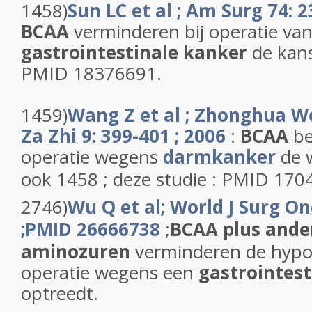
1458)
Sun LC et al ; Am Surg 74: 2
BCAA
verminderen bij operatie va
gastrointestinale kanker
de kans
PMID 18376691.
1459)
Wang Z et al ; Zhonghua W
Za Zhi 9: 399-401 ; 2006
:
BCAA
be
operatie wegens
darmkanker
de w
ook 1458 ; deze studie : PMID 170
2746)
Wu Q et al; World J Surg On
;PMID 26666738
;
BCAA plus ande
aminozuren
verminderen de hypo
operatie wegens een
gastrointes
optreedt.