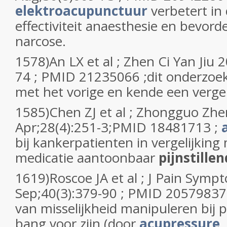
elektroacupunctuur
verbetert in
effectiviteit anaesthesie en bevorde
narcose.
1578)An LX et al ; Zhen Ci Yan Jiu 
74 ; PMID 21235066 ;dit onderzoek 
met het vorige en kende een vergel
1585)Chen ZJ et al ; Zhongguo Zhen
Apr;28(4):251-3;PMID 18481713 ;
bij kankerpatienten in vergelijking
medicatie aantoonbaar
pijnstillen
1619)Roscoe JA et al ; J Pain Sy
Sep;40(3):379-90 ; PMID 20579837
van misselijkheid manipuleren bij p
bang voor zijn (door
acupressure
,