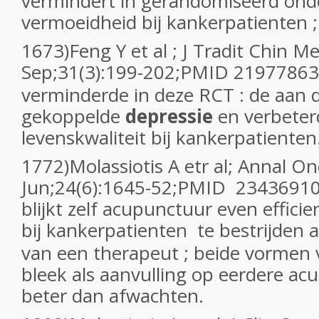
vermindert in gerandomiseerd ond
vermoeidheid bij kankerpatienten ;
1673)Feng Y et al ; J Tradit Chin M
Sep;31(3):199-202;PMID 21977863
verminderde in deze RCT : de aan d
gekoppelde
depressie
en verbeterd
levenskwaliteit bij kankerpatienten
1772)Molassiotis A etr al; Annal O
Jun;24(6):1645-52;PMID 23436910
blijkt zelf acupunctuur even effic
bij kankerpatienten te bestrijden 
van een therapeut ; beide vormen
bleek als aanvulling op eerdere ac
beter dan afwachten.