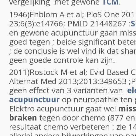
vergelijking met gewone
TCM
.
1946)Enblom A et al; PloS One 20
23;6(3):e14766; PMID 21448267 :
S
en gewone acupunctuur gaan misse
goed tegen ; beide significant bete
; de conclusie is wel vind ik dat s
geen goede controle kan zijn.
2011)Rostock M et al; Evid Based
Alternat Med 2013;2013:349653 ;
geen effect van 3 varianten van
el
acupunctuur
op neuropathie ten
Elektro acupunctuur gaat wel
miss
braken
tegen door chemo (877 en 
resultaat chemo verbeteren : zie 1
allerlei andere bijwerkingen van nar