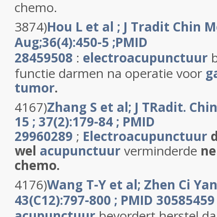
chemo.
3874)
Hou L et al ; J Tradit Chin 
Aug;36(4):450-5 ;
PMID
28459508
:
electroacupunctuur
functie darmen na operatie voor
g
tumor
.
4167)
Zhang S et al; J TRadit. Chi
15 ; 37(2):179-84 ; PMID
29960289
;
Electroacupunctuur
d
wel
acupunctuur
verminderde
ne
chemo.
4176)
Wang T-Y et al; Zhen Ci Yan
43(C12):797-800 ; PMID 30585459
acupunctuur
bevordert herstel d