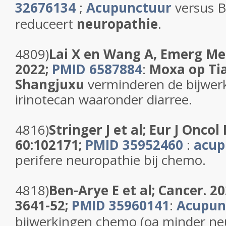
32676134
;
Acupunctuur
versus 
reduceert
neuropathie
.
4809)
Lai X en Wang A, Emerg Med 
2022;
PMID 6587884
:
Moxa op Ti
Shangjuxu
verminderen de bijwer
irinotecan waaronder diarree.
4816)
Stringer J et al; E
ur J Oncol 
60:102171;
PMID 35952460
:
acup
perifere neuropathie bij chemo.
4818)
Ben-Arye E et al; Cancer. 2
3641-52;
PMID 35960141
:
Acupun
bijwerkingen chemo (oa minder ne