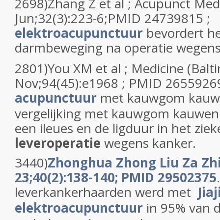
2698)Zhang Z et al ; Acupunct Me
Jun;32(3):223-6;PMID 24739815 ;
elektroacupunctuur
bevordert h
darmbeweging na operatie wegen
2801)You XM et al ; Medicine (Balt
Nov;94(45):e1968 ; PMID 26559269
acupunctuur
met kauwgom kauwe
vergelijking met kauwgom kauwen 
een ileues en de ligduur in het zie
leveroperatie
wegens kanker.
3440)
Zhonghua Zhong Liu Za Zhi
23;40(2):138-140; PMID 29502375
.
leverkankerhaarden werd met
Jiaj
elektroacupunctuur
in 95% van d