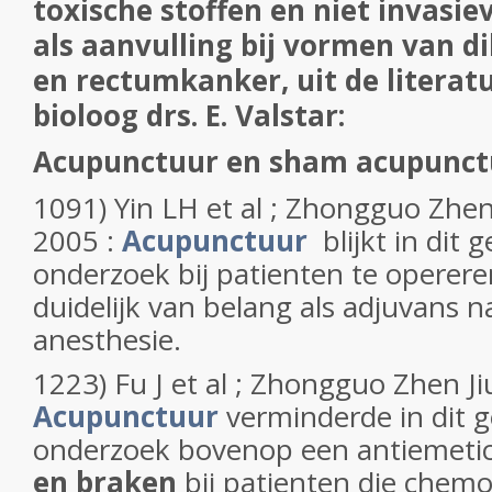
toxische stoffen en niet invasi
als aanvulling bij vormen van 
en rectumkanker, uit de literatu
bioloog drs. E. Valstar:
Acupunctuur en sham acupunct
1091) Yin LH et al ; Zhongguo Zhen 
2005 :
Acupunctuur
blijkt in dit
onderzoek bij patienten te operer
duidelijk van belang als adjuvans n
anesthesie.
1223) Fu J et al ; Zhongguo Zhen Ji
Acupunctuur
verminderde in dit 
onderzoek bovenop een antiemet
en braken
bij patienten die chemo