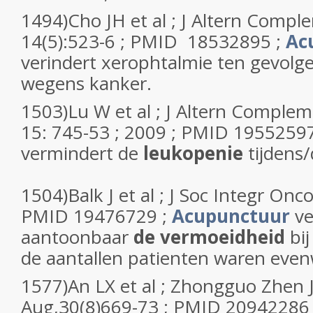
1494)Cho JH et al ; J Altern Comp
14(5):523-6 ; PMID 18532895 ;
Ac
verindert xerophtalmie ten gevolge
wegens kanker.
1503)Lu W et al ; J Altern Compl
15: 745-53 ; 2009 ; PMID 1955259
vermindert de
leukopenie
tijdens
1504)Balk J et al ; J Soc Integr Oncol
PMID 19476729 ;
Acupunctuur
ve
aantoonbaar
de vermoeidheid
bij
de aantallen patienten waren even
1577)An LX et al ; Zhongguo Zhen J
Aug,30(8)669-73 ; PMID 20942286 