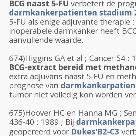
BCG naast 5-FU
verbetert de prog
darmkankerpatienten stadium 
5-FU als enige adjuvante therapie ;
inoperabele darmkanker heeft BCG
aanvullende waarde.
674)Higgins GA et al ; Cancer 54 : 
BCG-extract bereid met methan
extra adjuvans naast 5-FU en met
prognose van
darmkankerpatien
tumor niet volledig kon worden ver
675)Hoover HC en Hanna MG ; Semi
436-40 ; 1989 ; Bij
darmkankerpa
geopereerd voor
Dukes'B2-C3
ver