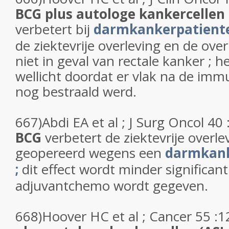
BCG plus autologe kankercellen 
verbetert bij
darmkankerpatient
de ziektevrije overleving en de over
niet in geval van rectale kanker ; h
wellicht doordat er vlak na de im
nog bestraald werd.
667)Abdi EA et al ; J Surg Oncol 40 
BCG
verbetert de ziektevrije overl
geopereerd wegens een
darmkank
;
dit effect wordt minder significa
adjuvantchemo wordt gegeven.
668)Hoover HC et al ; Cancer 55 :1