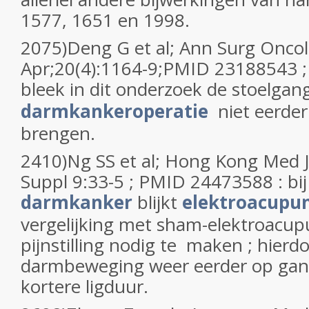
1577, 1651 en 1998.
2075)Deng G et al; Ann Surg Onco
Apr;20(4):1164-9;PMID 23188543 
bleek in dit onderzoek de stoelgan
darmkankeroperatie
niet eerder
brengen.
2410)Ng SS et al; Hong Kong Med 
Suppl 9:33-5 ; PMID 24473588 : bij
darmkanker
blijkt
elektroacupu
vergelijking met sham-elektroacu
pijnstilling nodig te maken ; hier
darmbeweging weer eerder op gang
kortere ligduur.