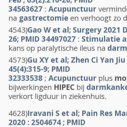
34563627
:
Acupunctuur
verminde
na
gastrecto
mie
en verhoogt zo de
4543)
Gao W et al; Surgery 2021 D
26; PMI
D 34497027
:
Stimulatie 
kans op paralytische ileus na
dar
m
4573)
Gu XY et al; Zhen Ci Yan Ji
45(4):315-9; PMID
32333538
;
Acupunctuur
plus
mox
bijwerkingen
HIPEC
bij
darmkanke
verkort ligduur in ziekenhuis.
4628)
Iravani S et al; Pain Res Ma
2020
: 2504674 ; PMID