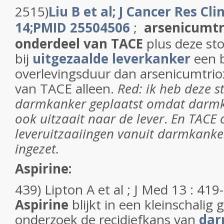
2515)
Liu B et al; J Cancer Res Cl
14;PMID 25504506
;
arsenicumtr
onderdeel van TACE
plus deze sto
bij
uitgezaalde leverkanker
een 
overlevingsduur dan arsenicumtrio
van TACE alleen.
Red: ik heb deze s
darmkanker geplaatst omdat darmk
ook uitzaait naar de lever
.
En TACE 
leveruitzaaiingen vanuit darmkanke
ingezet.
Aspirine:
439) Lipton A et al ; J Med 13 : 419-
Aspirine
blijkt in een kleinschalig
onderzoek de recidiefkans van
dar