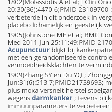
1802)Molassiotis A et al; J Clin On
20:30(36):4470-6;PMID 23109700 
verbeterde in dit onderzoek in verg
placebo lichamelijk en geestelijk w
1905)Johnstone ME et al; BMC Co
Med 2011 Jun 25;11:49:PMID 2170
Acupunctuur
blijkt bij kankerpati
met een gerandomiseerde control
vermoeidheidsklachten te vermind
1909)Zhang SY en Du YQ ; Zhongg
Jun;31(6):513-7;PMID21739693; 
plus moxa versnelt herstel stoelga
wegens
darmkanker
; tevens blijk
immuunparameters te verbeteren ; d