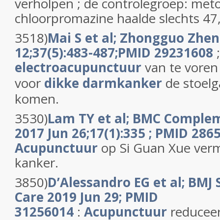
verholpen ; de controlegroep: met
chloorpromazine haalde slechts 47
3518)
Mai S et al; Zhongguo Zhen
12;37(5):483-487;PMID 29231608
;
electroacupunctuur
van te voren
voor
dikke darmkanker
de stoelg
komen.
3530)
Lam TY et al; BMC Complem
2017 Jun 26;17(1):335 ; PMID 286
Acupunctuur
op Si Guan Xue vermi
kanker.
3850)
D’Alessandro EG et al; BMJ 
Care 2019 Jun 29; PMID
31256014
:
Acupunctuur
reducee