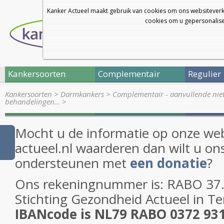
Kanker Actueel maakt gebruik van cookies om ons websiteverk
cookies om u gepersonalisee
Kankersoorten
Complementair
Regulier
Kankersoorten
>
Darmkankers
>
Complementair - aanvullende nie
behandelingen…
>
Mocht u de informatie op onze web
actueel.nl waarderen dan wilt u on
ondersteunen met
een donatie
?
Ons rekeningnummer is: RABO 37.2
Stichting Gezondheid Actueel in T
IBANcode is NL79 RABO 0372 93