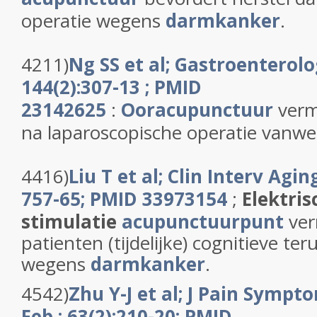
operatie wegens
darmkanker
.
4211)
Ng SS et al; Gastroenterolo
144(2):307-13 ; PMID
23142625
:
Ooracupunctuur
verm
na laparoscopische operatie vanw
4416)
Liu T et al; Clin Interv Agi
757-65; PMID 33973154
;
Elektris
stimulatie
acupunctuurpunt
ver
patienten (tijdelijke) cognitieve te
wegens
darmkanker
.
4542)
Zhu Y-J et al; J Pain Symp
Feb ; 63(2):210
-20; PMID