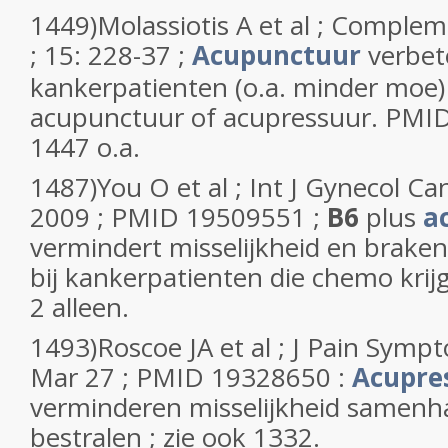
1449)Molassiotis A et al ; Compl
; 15: 228-37 ;
Acupunctuur
verbete
kankerpatienten (o.a. minder moe
acupunctuur of acupressuur. PMID
1447 o.a.
1487)You O et al ; Int J Gynecol Ca
2009 ; PMID 19509551 ;
B6
plus
a
vermindert misselijkheid en braken 
bij kankerpatienten die chemo krij
2 alleen.
1493)Roscoe JA et al ; J Pain Sym
Mar 27 ; PMID 19328650 :
Acupre
verminderen misselijkheid samen
bestralen ; zie ook 1332.