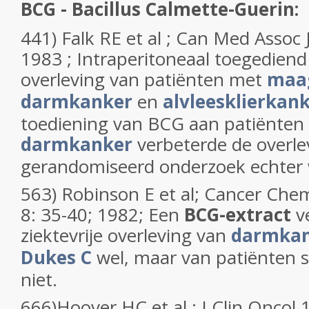
BCG - Bacillus Calmette-Guerin:
441) Falk RE et al ; Can Med Assoc J
1983 ; Intraperitoneaal toegedien
overleving van patiënten met
maa
darmkanker
en
alvleesklierkan
toediening van BCG aan patiënten
darmkanker
verbeterde de overle
gerandomiseerd onderzoek echter 
563) Robinson E et al; Cancer Ch
8: 35-40; 1982; Een
BCG-extract
ve
ziektevrije overleving van
darmkan
Dukes C
wel, maar van patiënten 
niet.
666)Hoover HC et al ; J Clin Oncol 1