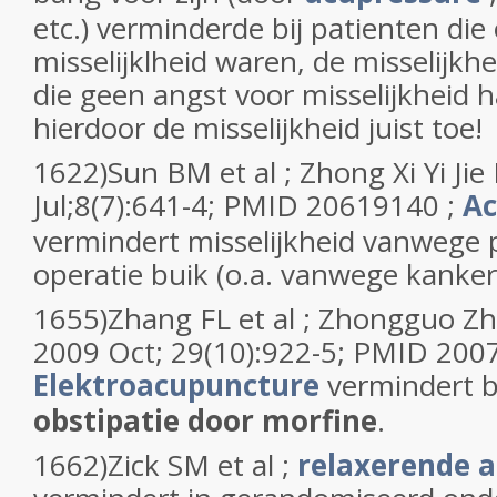
etc.) verminderde bij patienten die
misselijklheid waren, de misselijkhe
die geen angst voor misselijkheid
hierdoor de misselijkheid juist toe!
1622)Sun BM et al ; Zhong Xi Yi Ji
Jul;8(7):641-4; PMID 20619140 ;
Ac
vermindert misselijkheid vanwege
operatie buik (o.a. vanwege kanker
1655)Zhang FL et al ; Zhongguo Zho
2009 Oct; 29(10):922-5; PMID 200
Elektroacupuncture
vermindert b
obstipatie door morfine
.
1662)Zick SM et al ;
relaxerende 