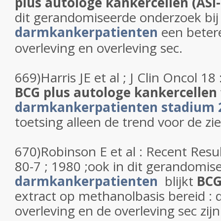
plus autologe kankercellen (ASI
dit gerandomiseerde onderzoek bi
darmkankerpatienten
een betere
overleving en overleving sec.
669)Harris JE et al ; J Clin Oncol 18
BCG plus autologe kankercellen
darmkankerpatienten stadium 
toetsing alleen de trend voor de zie
670)Robinson E et al : Recent Resu
80-7 ; 1980 ;ook in dit gerandomis
darmkankerpatienten
blijkt
BC
extract op methanolbasis bereid : d
overleving en de overleving sec zijn