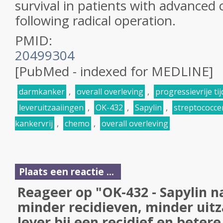
survival in patients with advanced 
following radical operation.
PMID:
20499304
[PubMed - indexed for MEDLINE]
darmkanker
,
overall overleving
,
progressievrije tij
leveruitzaaiingen
,
OK-432
,
Sapylin
,
streptococce
kankervrij
,
chemo
,
overall overleving
Plaats een reactie ...
Reageer op "OK-432 - Sapylin 
minder recidieven, minder uitz
lever bij een recidief en betere