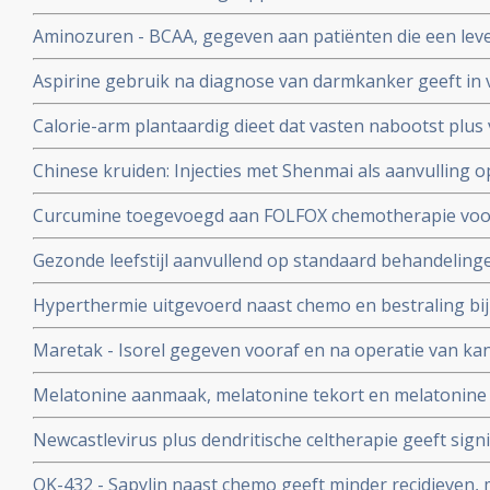
positief effect op een behandeling en ter voorkoming v
Aminozuren - BCAA, gegeven aan patiënten die een lever
TACE - LITT - ondergaan, verkort significant de ligduur 
Aspirine gebruik na diagnose van darmkanker geeft in 
vermindert significant complicaties en versnelt herstel 
aspirinegebruik een betere overleving met 12,5 procent
Calorie-arm plantaardig dieet dat vasten nabootst plus
blijkt uitstekende niet-toxische behandeling voor KRA
Chinese kruiden: Injecties met Shenmai als aanvulling 
spijsverteringskanker, waaronder darmkanker en alvlee
FU bij gevorderde darmkanker geeft een significant beter
Curcumine toegevoegd aan FOLFOX chemotherapie voo
significant betere kwaliteit van leven
stadium IV geeft veel langere mediane overall overlevi
Gezonde leefstijl aanvullend op standaard behandeling
kans op recidief en overlijden voor darmkankerpatient
Hyperthermie uitgevoerd naast chemo en bestraling bi
ziektevrije periode en meer overlevingen en bespaart b
Maretak - Isorel gegeven vooraf en na operatie van k
daarmee de anale functies.
spijsverteringskanker geeft significant betere mediane
Melatonine aanmaak, melatonine tekort en melatonine s
kwaliteit van leven
ons immuunsysteem en preventie en behandelen van sp
Newcastlevirus plus dendritische celtherapie geeft signi
waaronder slokdarmkanker copy 1
langere overleving - bij patiënten met uitgezaaide dar
OK-432 - Sapylin naast chemo geeft minder recidieven, 