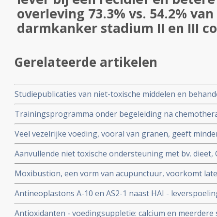
overleving 73.3% vs. 54.2% van
darmkanker stadium II en III c
Gerelateerde artikelen
Studiepublicaties van niet-toxische middelen en behandel
arts-bioloog drs. Engelbert Valstar, gerelateerd aan 
Trainingsprogramma onder begeleiding na chemotherapie
langere kankervrije overleving bij darmkankerpatienten
Veel vezelrijke voeding, vooral van granen, geeft mind
fase III studie
overleving en betere specifieke overleving van operabe
Aanvullende niet toxische ondersteuning met bv. dieet,
met weinig vezelrijke voeding.
yoga enz. naast reguliere behandelingen bij darmkanke
Moxibustion, een vorm van acupunctuur, voorkomt lat
overlijden met 26 procent op 5 jaar.
irinotecan veroorzaakt bij patienten met gevorderde d
Antineoplastons A-10 en AS2-1 naast HAI - leverspoeli
leveruitzaaiingen vanuit darmkanker zorgen voor opme
Antioxidanten - voedingsuppletie: calcium en meerdere
(plus 28 procent) en overall overleving op 5 jaar