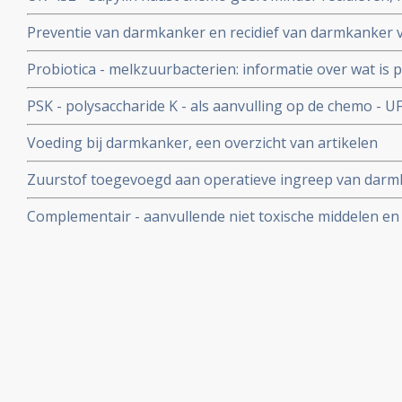
lever bij een recidief en betere driejaars overleving 73
Preventie van darmkanker en recidief van darmkanker 
darmkanker stadium II en III copy 1
middelen en specifieke voedingstoffen is heel goed mog
Probiotica - melkzuurbacterien: informatie over wat is p
voor.
probiotica bij o.a. darmkanker en ziekte van Crohn
PSK - polysaccharide K - als aanvulling op de chemo - U
bij darmkanker stadium II en III significant betere resul
Voeding bij darmkanker, een overzicht van artikelen
definitieve overleving
Zuurstof toegevoegd aan operatieve ingreep van dar
vermindert de kans op wondinfecties met meer dan de h
Complementair - aanvullende niet toxische middelen en
darmkanker: een overzicht van recente ontwikkelingen 
artikelen