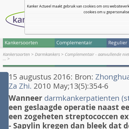
Kanker Actueel maakt gebruik van cookies om ons websiteverk
cookies om u gepersonalisee
Kankersoorten
Complementair
Regulier
Kankersoorten
>
Darmkankers
>
Complementair - aanvullende nie
…
>
15 augustus 2016: Bron:
Zhonghua
Za Zhi.
2010 May;13(5):354-6
Wanneer
darmkankerpatienten (sta
een geslaagde operatie naast 
een zogeheten streptococcen ex
- Sapylin kregen dan bleek dat 