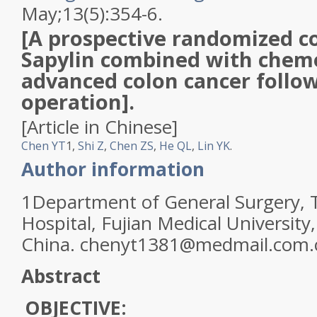
May;13(5):354-6.
[A prospective randomized con
Sapylin combined with chem
advanced colon cancer follow
operation].
[Article in Chinese]
Chen YT
1
,
Shi Z
,
Chen ZS
,
He QL
,
Lin YK
.
Author information
1
Department of General Surgery, Th
Hospital, Fujian Medical Universit
China. chenyt1381@medmail.com.
Abstract
OBJECTIVE: