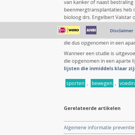
van kanker of naast bestraling 
beenmergtransplantaties heb ik u
bioloog drs. Engelbert Valstar 
Valstar is te lang en te onover
Disclaimer
Wanneer een studie is uitgevoe
die dus opgenomen in een aparte
Wanneer een studie is uitgevoe
die opgenomen in een aparte li
lijsten die inmiddels klaar zi
sporten
,
bewegen
,
voedin
Gerelateerde artikelen
Algemene informatie preventie