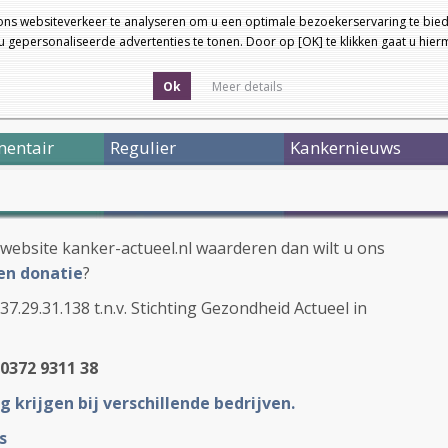
ons websiteverkeer te analyseren om u een optimale bezoekerservaring te bied
 gepersonaliseerde advertenties te tonen. Door op [OK] te klikken gaat u hie
Ok
Meer details
entair
Regulier
Kankernieuws
website kanker-actueel.nl waarderen dan wilt u ons
en donatie
?
.29.31.138 t.n.v. Stichting Gezondheid Actueel in
0372 9311 38
g krijgen bij verschillende bedrijven.
s