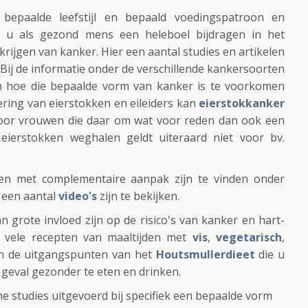
 bepaalde leefstijl en bepaald voedingspatroon en
t u als gezond mens een heleboel bijdragen in het
krijgen van kanker. Hier een aantal studies en artikelen
. Bij de informatie onder de verschillende kankersoorten
en hoe die bepaalde vorm van kanker is te voorkomen
ering van eierstokken en eileiders kan
eierstokkanker
or vrouwen die daar om wat voor reden dan ook een
eierstokken weghalen geldt uiteraard niet voor bv.
ten met complementaire aanpak zijn te vinden onder
een aantal
video's
zijn te bekijken.
 grote invloed zijn op de risico's van kanker en hart-
or vele recepten van maaltijden met
vis
,
vegetarisch
,
an de uitgangspunten van het
Houtsmullerdieet
die u
geval gezonder te eten en drinken.
he studies uitgevoerd bij specifiek een bepaalde vorm