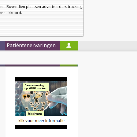
a
a
Startpagina
Nieuwsbrief
a
en. Bovendien plaatsen adverteerders tracking
rmee akkoord.
Alleen in de titels zoeken
Patiëntenervaringen