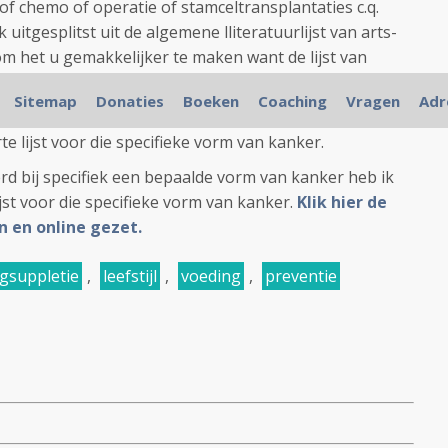
of chemo of operatie of stamceltransplantaties c.q.
itgesplitst uit de algemene lliteratuurlijst van arts-
om het u gemakkelijker te maken want de lijst van
zichtelijk geworden naar mijn mening.
Sitemap
Donaties
Boeken
Coaching
Vragen
Adr
rd bij specifiek een bepaalde vorm van kanker heb ik
 lijst voor die specifieke vorm van kanker.
rd bij specifiek een bepaalde vorm van kanker heb ik
jst voor die specifieke vorm van kanker.
Klik hier de
jn en online gezet.
gsuppletie
,
leefstijl
,
voeding
,
preventie