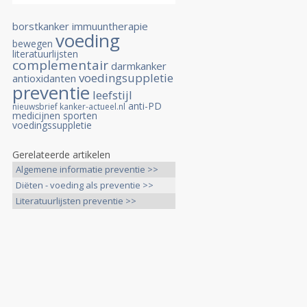
borstkanker
immuuntherapie
voeding
bewegen
literatuurlijsten
complementair
darmkanker
voedingsuppletie
antioxidanten
preventie
leefstijl
anti-PD
nieuwsbrief kanker-actueel.nl
medicijnen
sporten
voedingssuppletie
Gerelateerde artikelen
Algemene informatie preventie >>
Diëten - voeding als preventie >>
Literatuurlijsten preventie >>