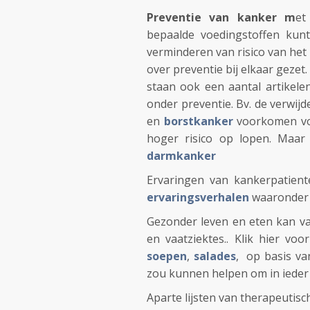
Preventie van kanker m
et
bepaalde voedingstoffen kun
verminderen van risico van het 
over preventie bij elkaar gezet
staan ook een aantal artikel
onder preventie. Bv. de verwijd
en
borstkanker
voorkomen vo
hoger risico op lopen. Maar 
darmkanker
Ervaringen van kankerpatien
ervaringsverhalen
waaronder 
Gezonder leven en eten kan van
en vaatziektes.. Klik hier vo
soepen
,
salades
, op basis v
zou kunnen helpen om in ieder 
Aparte lijsten van therapeutisc