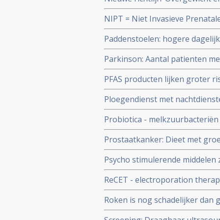
weegschaal vervangt
NIPT = Niet Invasieve Prenatale
abnormale data betekent vaak 
Paddenstoelen: hogere dagelijk
blijkt uit de IDENTIFY studie
op krijgen van kanker. Verschil
Parkinson: Aantal patienten met
door milieuvervuiling als fijns
PFAS producten lijken groter 
en tuinbouw
kanker bij vrouwen, zoals eie
Ploegendienst met nachtdienst
eierstokkanker
Probiotica - melkzuurbacteriën
voor herstel van darmflora na 
Prostaatkanker: Dieet met groe
vermindert duidelijk de kans op
Psycho stimulerende middelen z
diagnose in vergelijking met we
krijgen van kanker later. Na 
ReCET - electroporation thera
Fase III studie toegevoegd naa
verbetert glykemische controle
gezondheid
Roken is nog schadelijker dan 
bij patiënten met diabetes type
verlengen.