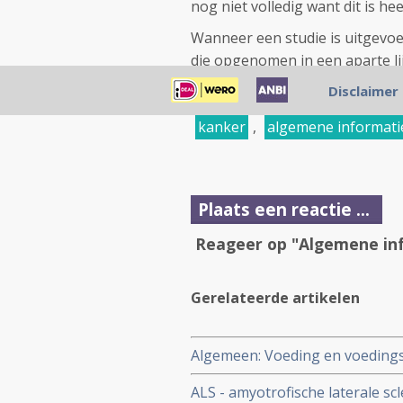
nog niet volledig want dit is hee
Wanneer een studie is uitgevoe
die opgenomen in een aparte li
lijsten die inmiddels klaar zi
Disclaimer
kanker
,
algemene informati
Plaats een reactie ...
Reageer op "Algemene in
Gerelateerde artikelen
Algemeen: Voeding en voedingst
voorkomen. Een aantal studies 
ALS - amyotrofische laterale sc