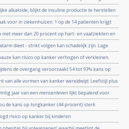
ke alkaloide, blijkt de insuline productie te herstellen
 uitstekende behandeling om diabetes 1 en 2 te genezen
k voor in ziekenhuizen. 1 op de 14 patienten krijgt
el vaak te voorkomen.
co met meer dan 20 procent op hart- en vaatziekten en
 acht jaar na eerste vaccinatie
arm dieet - strikt volgen kan schadelijk zijn. Lage
gehalte leidt tot onevenwichtige darmflora.
ze kan risico op kanker verhogen of verkleinen.
en plus Progesteen verkleint.
ijdens de overgang veroorzaakt 54 tot 93% kans op
de gerandomiseerde studie bij ruim 14.000 gezonde
t van alle vormen van kanker wereldwijd. Leefstijl plus
erantwoordelijk zijn aldus grote epidemologische
twintig jaar van een mensenleven lijkt bepalend voor
ont grote Zweedse studie.
u de kans op longkanker (44 procent) sterk
Chinees onderzoek
gd risico op kanker bij kinderen
n obesitas bij volwassenen’ waarbij meetlint de