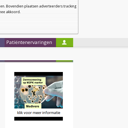
a
a
Startpagina
Nieuwsbrief
a
en. Bovendien plaatsen adverteerders tracking
rmee akkoord.
Alleen in de titels zoeken
Patiëntenervaringen