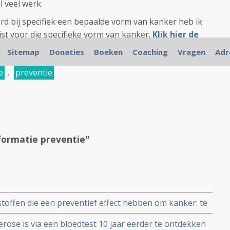
l veel werk.
rd bij specifiek een bepaalde vorm van kanker heb ik
jst voor die specifieke vorm van kanker.
Klik hier de
jn en online gezet.
Sitemap
Donaties
Boeken
Coaching
Vragen
Adr
e
,
preventie
formatie preventie"
offen die een preventief effect hebben om kanker: te
en aanbevelingen bij elkaar gezet.
lerose is via een bloedtest 10 jaar eerder te ontdekken