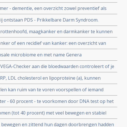
n gaan leiden
imer - dementie, een overzicht zowel preventief als
 bij ontstaan PDS - Prikkelbare Darm Syndroom.
t strottenhoofd, maagkanker en darmkanker te kunnen
nker of een recidief van kanker: een overzicht van
nsale microbiome en met name Genera
len grote rol in wel of niet ontwikkelen van mond- en
 VEGA-Checker aan die bloedwaarden controleert of je
kers en drinkers.
ineralen binnenkrijgt die het nodig heeft.
P, LDL cholesterol en lipoproteïne (a), kunnen
evoren een beeld geven van hun risico op hartziekten
llen kan ruim van te voren voorspellen of iemand
lijkt uit jarenlang onderzoek. copy 1
er - 60 procent - te voorkomen door DNA test op het
strijkje
men (tot 40 procent) met veel bewegen en stabiel
meer risico op baarmoederkanker.
g bewegen en zittend hun dagen doorbrengen hadden