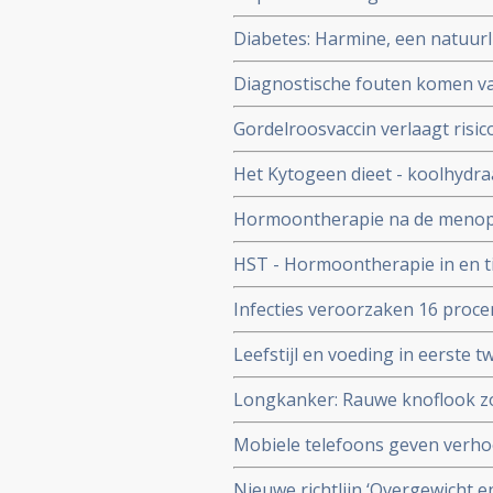
internationaal onderzoek
Diabetes: Harmine, een natuurlij
bij diabetes patienten en lijkt
Diagnostische fouten komen vaa
verkeerde diagnose maar is he
Gordelroosvaccin verlaagt risi
blijft actief beschermen tot wel
Het Kytogeen dieet - koolhydraat
hoeveelheid vezels en hoog vet
Hormoontherapie na de menopau
Oestrogeen verhoogt. Oestroge
HST - Hormoontherapie in en t
galwegziekte, aldus dubbelblin
Infecties veroorzaken 16 procen
vrouwen
infecties zou voor 35 procent v
Leefstijl en voeding in eerste 
studie in 184 landen
risico op krijgen van kanker to
Longkanker: Rauwe knoflook zo
verminderen. Blijkt uit groot 
Mobiele telefoons geven verhoo
Nieuwe richtlijn ‘Overgewicht e