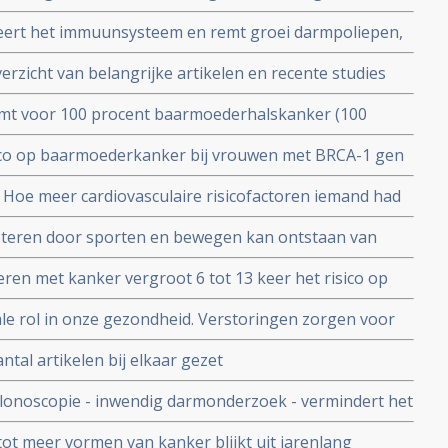
overlijden aan kanker vergeleken met mensen die veel
uleert het immuunsysteem en remt groei darmpoliepen,
rectie voor leeftijd, geslacht en ziektestatus.
eerde studie.
erzicht van belangrijke artikelen en recente studies
e verkleinen
omt voor 100 procent baarmoederhalskanker (100
ebo) bij vrouwen met hoog risico door aanwezigheid van
ico op baarmoederkanker bij vrouwen met BRCA-1 gen
II)
ijking met vrouwen zonder BRCA mutaties
: Hoe meer cardiovasculaire risicofactoren iemand had
itas, hoge bloeddruk en hoog cholesterolgehalte - hoe
beteren door sporten en bewegen kan ontstaan van
en- en denktesten na hun dertigste en 40e.
ijkt uit Zweedse studie bij circa 50000 mannen
ren met kanker vergroot 6 tot 13 keer het risico op
n 40e jaar in vergelijking met bevolkingsrisico.
le rol in onze gezondheid. Verstoringen zorgen voor
ngsziektes en speelt ook grote rol in immuniteit.
tal artikelen bij elkaar gezet
lonoscopie - inwendig darmonderzoek - vermindert het
IB of hoger met 70%.
tot meer vormen van kanker blijkt uit jarenlang