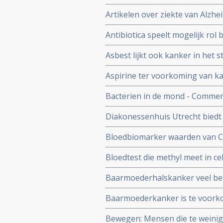
voordat symptomen tot klachte
Artikelen over ziekte van Alzhe
therapeutisch
Antibiotica speelt mogelijk rol
Asbest lijkt ook kanker in he
veroorzaken.
Aspirine ter voorkoming van ka
studies met aspirine copy 1
Bacterien in de mond - Comme
Corynebacterium en Kingela spe
Diakonessenhuis Utrecht biedt
keelkanker. Vooral bij zware ro
lichaam wel alle vitamines en m
Bloedbiomarker waarden van CR
vrouwen tientallen jaren van t
Bloedtest die methyl meet in ce
borstkanker gaat ontwikkelen. B
Baarmoederhalskanker veel bet
HPV virus in vergelijking met uit
Baarmoederkanker is te voorko
lichaamsgewicht. Te dik geeft 
Bewegen: Mensen die te weini