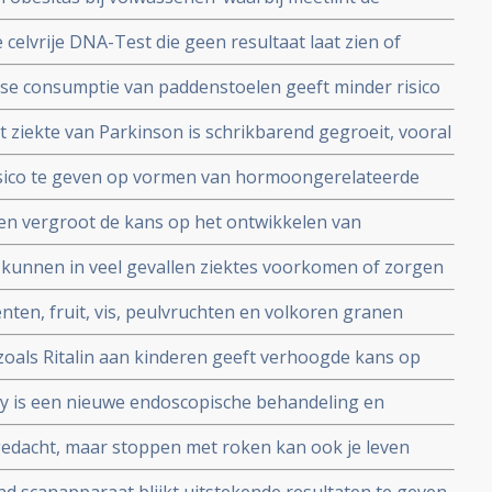
 celvrije DNA-Test die geen resultaat laat zien of
(52 procent) dat de moeder beginnende kanker heeft
se consumptie van paddenstoelen geeft minder risico
 kan oplopen tot 47 procent.
 ziekte van Parkinson is schrikbarend gegroeit, vooral
tof en landbouwgif die worden gebruikt in de landbouw
risico te geven op vormen van hormoongerelateerde
rstokkanker maar ook op een melanoom
en vergroot de kans op het ontwikkelen van
 kunnen in veel gevallen ziektes voorkomen of zorgen
chemo of bestraling
nten, fruit, vis, peulvruchten en volkoren granen
 overlijden aan niet uitgezaaide prostaatkanker bij
oals Ritalin aan kinderen geeft verhoogde kans op
sters dieet copy 1
3 maanden ontstond een ernstige chromosoom afwijking.
py is een nieuwe endoscopische behandeling en
r effecten van psycho stimulerende middelen op
 en stopt behoefte aan medisch toepassen van insuline
gedacht, maar stoppen met roken kan ook je leven
 2