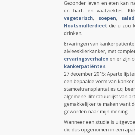
Gezonder leven en eten kan nam
en hart- en vaatziektes.. K
vegetarisch
,
soepen
,
salad
Houtsmullerdieet
die u zou k
drinken.
Ervaringen van kankerpatiente
alvleesklierkanker, met comple
ervaringsverhalen
en er zijn 
kankerpatiënten
.
27 december 2015: Aparte lijste
een bepaalde vorm van kanker o
stamceltransplantaties c.q. bee
algemene lliteratuurlijst van a
gemakkelijker te maken want de l
geworden naar mijn mening.
Wanneer een studie is uitgevoe
die dus opgenomen in een aparte