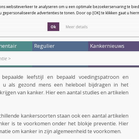
ons websiteverkeer te analyseren om u een optimale bezoekerservaring te bied
 gepersonaliseerde advertenties te tonen. Door op [OK] te klikken gaat u hie
Ok
Meer details
entair
Regulier
Kankernieuws
ntie
>
 bepaalde leefstijl en bepaald voedingspatroon en
t u als gezond mens een heleboel bijdragen in het
krijgen van kanker. Hier een aantal studies en artikelen
schillende kankersoorten staan ook een aantal artikelen
ker is te voorkomen onder het blokje preventie. Hier
matie om kanker in zijn algemeenheid te voorkomen.