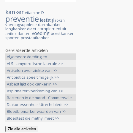
kanker
vitamine D
preventie
leefstijl
roken
darmkanker
voedingsuppletie
complementair
longkanker
dieet
voeding
borstkanker
antioxidanten
sporten
prostaatkanker
Gerelateerde artikelen
Algemeen: Voeding en
voedingstoffen >>
ALS - amyotrofische laterale >>
Artikelen over ziekte van >>
Antibiotica speelt mogelijk >>
Asbest lijkt ook kanker in >>
Aspirine ter voorkoming van >>
Bacterien in de mond - Commensale
>>
Diakonessenhuis Utrecht biedt >>
Bloedbiomarker waarden van >>
Bloedtest die methyl meet >>