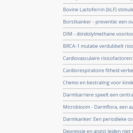
82 procent hoger risico om te 
Bovine Lactoferrin (bLF) stim
bewegen en sporten, zelfs na cor
aldus dubbelblinde gerandomis
Borstkanker - preventie: een ov
hoe het risico op borstkanker t
DIM - diindolylmethane voork
procent vs 61 procent bij plac
BRCA-1 mutatie verdubbelt ris
intraepithelial neoplasia (CIN I–
en 26x grotere kans in vergel
Cardiovasculaire risicofactoren
als kind en tiener - zoals obes
Cardiorespiratoire fitheid ver
lager ze presteerden op geheug
prostaatkanker verminderen, bl
Chemo en bestraling voor kinde
krijgen van borstkanker voor hu
Darmbarriere speelt een centra
een groter risico op stofwisseli
Microbioom - Darmflora, een aan
Darmkanker: Een periodieke co
risico op darmkanker stadium I
Depressie en angst leiden niet 