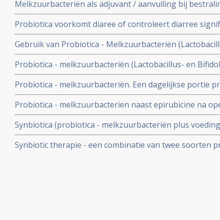
Melkzuurbacteriën als adjuvant / aanvulling bij bestra
Probiotica voorkomt diaree of controleert diarree signifi
ontstaan door antibioticagebruik blijkt uit grote overzic
Gebruik van Probiotica - Melkzuurbacteriën (Lactobacillu
reduceert het ziekteverzuim door maag- en darmproble
Probiotica - melkzuurbacteriën (Lactobacillus- en Bifido
gerandomiseerde placebo gecontroleerde studie bij 26
de aanpak en vernietiging van de Helicobactor Pylori e
Probiotica - melkzuurbacteriën. Een dagelijkse portie pr
tot 90%, zelfs bij patienten die resistent waren voor anti
de kans op leverkanker, blijkt uit een gerandomiseerde 
Probiotica - melkzuurbacterien naast epirubicine na op
geplaatst 3 juni 2006.
significant meer driejaars ziektevrije overlevingen.
Synbiotica (probiotica - melkzuurbacteriën plus voeding
aanmerkelijk minder infecties na leveroperatie.19 procen
Synbiotic therapie - een combinatie van twee soorten p
procent in controlegroep aldus gerandomiseerde studie
positief helend effect bij het bestrijden van ziekte van 
gerandomiseerde studies