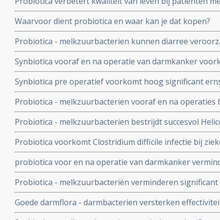
Probiotica verbetert kwaliteit van leven bij patienten me
prikkelbare darm
Waarvoor dient probiotica en waar kan je dat kopen?
Probiotica - melkzuurbacterien kunnen diarree veroor
radiotherapie bij kanker in de buik of bekken voorkom
Synbiotica vooraf en na operatie van darmkanker voork
operatieve infecties in vergelijking met placebo. 1 vs 9 u
Synbiotica pre operatief voorkomt hoog significant erns
in gebied van alvleesklier. 6 versus geen sterfgevallen t
Probiotica - melkzuurbacterien vooraf en na operatie
ernstige infecties, bevorderen sneller herstel en zorge
Probiotica - melkzuurbacterien bestrijdt succesvol Helic
ziekenhuisopname
veel minder bijwerkingen van anti-biotica bij bestrijding
Probiotica voorkomt Clostridium difficile infectie bij zi
biotica krijgen met meer dan 50 procent
probiotica voor en na operatie van darmkanker verminde
minder infecties, versnelt herstel ontlasting en maagfun
Probiotica - melkzuurbacteriën verminderen significan
placebo
chemo met irinitocan bij darmkankerpatienten. Gewone d
Goede darmflora - darmbacterien versterken effectivite
Ernstige diarree: 17,4 vs nul procent
immuunstimulatie - aanmaak extra T- killercellen - in 