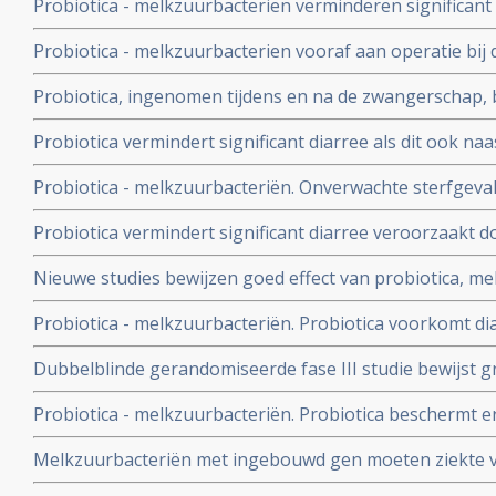
Probiotica - melkzuurbacterien verminderen significant
operatie en zorgen voor sneller herstel en korter verbli
Probiotica - melkzuurbacterien vooraf aan operatie b
een groot deel de kans op infecties ten gevolge van ope
Probiotica, ingenomen tijdens en na de zwangerschap,
kinderen tegen erfelijke allergien, maar niet tegen ast
Probiotica vermindert significant diarree als dit ook na
bij diarree veroorzaakt door de bacterie: C. Difficile
Probiotica - melkzuurbacteriën. Onverwachte sterfgeval
probiotica en alvleesklierontsteking - wrange speling va
Probiotica vermindert significant diarree veroorzaakt do
Rayes die inzage kreeg in onderzoeksrapport. UMC wei
met baarmoederhalskanker die daarvoor bestraald we
Nieuwe studies bewijzen goed effect van probiotica, mel
chemokuur
voorkomen en genezen van diarree en darmproblemen 
Probiotica - melkzuurbacteriën. Probiotica voorkomt d
Helicobacter Pylori, de bacterie die vaak verantwoordel
bestraling bij darmkanker, aldus gerandomiseerde dub
en maagkanker.
Dubbelblinde gerandomiseerde fase III studie bewijst g
gecontroleerde fase III studie. Artikel geplaatst 31 okto
melkzuurbacteriën - in versterken immuunsysteem bij kl
Probiotica - melkzuurbacteriën. Probiotica beschermt e
geplaatst februari 2004
beademingsmachine tegen ontwikkelen van longontsteki
Melkzuurbacteriën met ingebouwd gen moeten ziekte
Zweedse studie. Artikel geplaatst 8 maart 2008.
genezen aldus nieuwe proef in AMC. Artikel geplaatst 1 