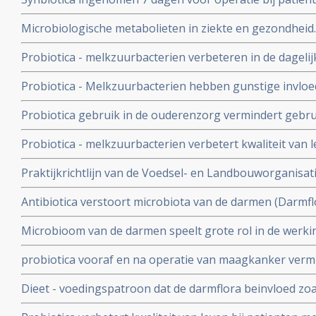
vermindert kans op sterfte aan infectie, geeft korter zi
Microbiologische metabolieten in ziekte en gezondheid. 
gebruik van antibiotica copy 1
uitlegt van een goede darmflora en hoe je die kunt ver
Probiotica - melkzuurbacterien verbeteren in de dageli
mensen, de kwaliteit van leven, minder maag-darmklach
Probiotica - Melkzuurbacterien hebben gunstige invloed
verbetert de ontlasting
stamceltransplantatie moeten ondergaan.
Probiotica gebruik in de ouderenzorg vermindert gebrui
veel minder diarree aldus een proefproject van de RIV
Probiotica - melkzuurbacterien verbetert kwaliteit van 
hebben van hooikoorts
Praktijkrichtlijn van de Voedsel- en Landbouworganisat
WHO - de Wereldgezondheidsorganisatie voor gebruik v
Antibiotica verstoort microbiota van de darmen (Darmflo
darmproblemen
kan de darmflora al ernstig verstoren. Regelmatig antib
Microbioom van de darmen speelt grote rol in de werki
chronische schade toebrengen
immuunsysteem. Verbeteren van het microbioom kan pos
probiotica vooraf en na operatie van maagkanker vermi
verschillende vormen van kanker
herstelt darmflora sneller en beter in vergelijking met 
Dieet - voedingspatroon dat de darmflora beinvloed zoal
invloed op aanslaan van immuuntherapie met anti-PD m