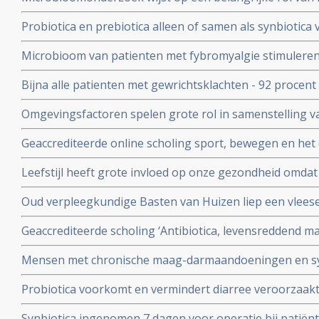
Prikkelbaredarmsyndroom (PDS)
Probiotica en prebiotica alleen of samen als synbioti
van depressie en angst bij patiënten met een depressie
Microbioom van patienten met fybromyalgie stimuleren
gebruiken ervan
darmmicrobioom van gezonde mensen vermindert pijn en
Bijna alle patienten met gewrichtsklachten - 92 procent
leven aanzienlijk
waarbij reguliere en complementaire middelen worden
Omgevingsfactoren spelen grote rol in samenstelling v
darmmicrobiota en heeft grote invloed op onze gezond
Geaccrediteerde online scholing sport, bewegen en he
en therapeuten. Data 23 mei 2024 en 4 juni 2024. Deelna
Leefstijl heeft grote invloed op onze gezondheid omdat
wordt aangetast. Dagelijks probiotica kan helpen darmf
Oud verpleegkundige Basten van Huizen liep een vlees
zwaar verminkte maar met probiotica herstelde hij zo ver
Geaccrediteerde scholing ‘Antibiotica, levensreddend m
kan doen
en 13 juni 2023 via webinar vanuit Winclove Amsterdam
Mensen met chronische maag-darmaandoeningen en s
angstigheid kunnen baat hebben bij probiotica
Probiotica voorkomt en vermindert diarree veroorzaakt 
blijkt uit internationaal onderzoek.
Synbiotica ingenomen 7 dagen voor operatie bij patië