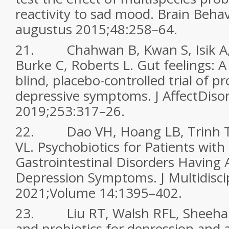
reactivity to sad mood. Brain Beh
augustus 2015;48:258–64.
21. Chahwan B, Kwan S, Isik A,
Burke C, Roberts L. Gut feelings: A
blind, placebo-controlled trial of pr
depressive symptoms. J AffectDisor
2019;253:317–26.
22. Dao VH, Hoang LB, Trinh T
VL. Psychobiotics for Patients with
Gastrointestinal Disorders Having 
Depression Symptoms. J Multidiscip
2021;Volume 14:1395–402.
23. Liu RT, Walsh RFL, Sheehan 
and probiotics for depression and a