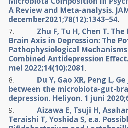
Microbiota Composition in Psych
A Review and Meta-analysis. JAM
december2021;78(12):1343–54
.
7.
Zhu F, Tu H, Chen T. The
Brain Axis in Depression: The Po
Pathophysiological Mechanisms
Combined Antidepression Effect.
mei 2022;14(10):2081
.
8.
Du Y, Gao XR, Peng L, Ge 
between the microbiota-gut-bra
depression. Heliyon. 1 juni 2020;
9.
Aizawa E, Tsuji H, Asaha
Teraishi T, Yoshida S, e.a. Possib