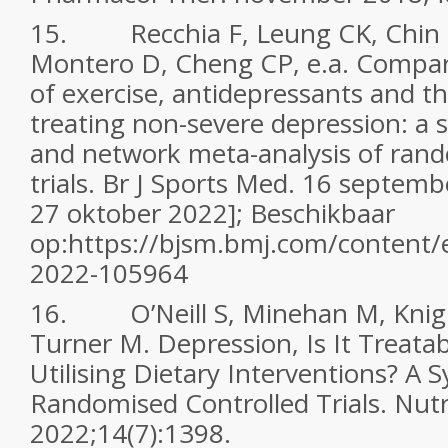
15. Recchia F, Leung CK, Chin 
Montero D, Cheng CP, e.a. Compara
of exercise, antidepressants and t
treating non-severe depression: a 
and network meta-analysis of rand
trials. Br J Sports Med. 16 septemb
27 oktober 2022]; Beschikbaar
op:https://bjsm.bmj.com/content/e
2022-105964
16. O’Neill S, Minehan M, Knigh
Turner M. Depression, Is It Treatab
Utilising Dietary Interventions? A 
Randomised Controlled Trials. Nutr
2022;14(7):1398.