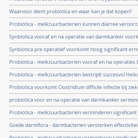
prikkelbare darm
Waarvoor dient probiotica en waar kan je dat kopen?
Probiotica - melkzuurbacterien kunnen diarree veroor
radiotherapie bij kanker in de buik of bekken voorkom
Synbiotica vooraf en na operatie van darmkanker voork
operatieve infecties in vergelijking met placebo. 1 vs 9 u
Synbiotica pre operatief voorkomt hoog significant erns
in gebied van alvleesklier. 6 versus geen sterfgevallen t
Probiotica - melkzuurbacterien vooraf en na operatie
ernstige infecties, bevorderen sneller herstel en zorge
Probiotica - melkzuurbacterien bestrijdt succesvol Helic
ziekenhuisopname
veel minder bijwerkingen van anti-biotica bij bestrijding
Probiotica voorkomt Clostridium difficile infectie bij zi
biotica krijgen met meer dan 50 procent
probiotica voor en na operatie van darmkanker verminde
minder infecties, versnelt herstel ontlasting en maagfun
Probiotica - melkzuurbacteriën verminderen significan
placebo
chemo met irinitocan bij darmkankerpatienten. Gewone d
Goede darmflora - darmbacterien versterken effectivite
Ernstige diarree: 17,4 vs nul procent
immuunstimulatie - aanmaak extra T- killercellen - in 
Probiotica - melkzuurbacterien verminderen significant