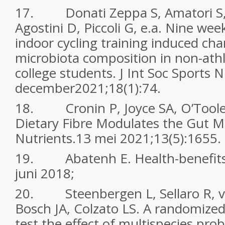
17. Donati Zeppa S, Amatori S, S
Agostini D, Piccoli G, e.a. Nine wee
indoor cycling training induced cha
microbiota composition in non-ath
college students. J Int Soc Sports N
december2021;18(1):74.
18. Cronin P, Joyce SA, O’Tool
Dietary Fibre Modulates the Gut Mi
Nutrients.13 mei 2021;13(5):1655.
19. Abatenh E. Health-benefits-o
juni 2018;
20. Steenbergen L, Sellaro R, v
Bosch JA, Colzato LS. A randomized 
test the effect of multispecies prob