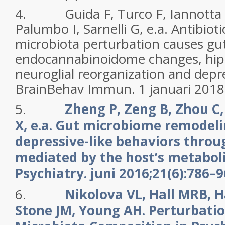
4. Guida F, Turco F, Iannotta 
Palumbo I, Sarnelli G, e.a. Antibiot
microbiota perturbation causes gu
endocannabinoidome changes, hi
neuroglial reorganization and depr
BrainBehav Immun. 1 januari 2018
5.
Zheng P, Zeng B, Zhou C,
X, e.a. Gut microbiome remodel
depressive-like behaviors thro
mediated by the host’s metabol
Psychiatry. juni 2016;21(6):786–9
6.
Nikolova VL, Hall MRB, Hal
Stone JM, Young AH. Perturbatio