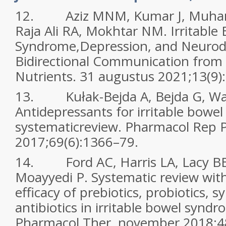
12. Aziz MNM, Kumar J, Muha
Raja Ali RA, Mokhtar NM. Irritable
Syndrome,Depression, and Neurod
Bidirectional Communication from 
Nutrients. 31 augustus 2021;13(9)
13. Kułak-Bejda A, Bejda G, Was
Antidepressants for irritable bowe
systematicreview. Pharmacol Rep 
2017;69(6):1366–79.
14. Ford AC, Harris LA, Lacy BE
Moayyedi P. Systematic review with
efficacy of prebiotics, probiotics, s
antibiotics in irritable bowel synd
Pharmacol Ther. november 2018;4