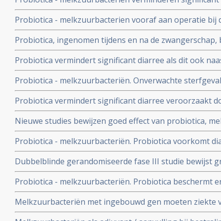
operatie en zorgen voor sneller herstel en korter verbli
Probiotica - melkzuurbacterien vooraf aan operatie b
een groot deel de kans op infecties ten gevolge van ope
Probiotica, ingenomen tijdens en na de zwangerschap,
kinderen tegen erfelijke allergien, maar niet tegen ast
Probiotica vermindert significant diarree als dit ook na
bij diarree veroorzaakt door de bacterie: C. Difficile
Probiotica - melkzuurbacteriën. Onverwachte sterfgeval
probiotica en alvleesklierontsteking - wrange speling va
Probiotica vermindert significant diarree veroorzaakt do
Rayes die inzage kreeg in onderzoeksrapport. UMC wei
met baarmoederhalskanker die daarvoor bestraald we
Nieuwe studies bewijzen goed effect van probiotica, mel
chemokuur
voorkomen en genezen van diarree en darmproblemen 
Probiotica - melkzuurbacteriën. Probiotica voorkomt d
Helicobacter Pylori, de bacterie die vaak verantwoordel
bestraling bij darmkanker, aldus gerandomiseerde dub
en maagkanker.
Dubbelblinde gerandomiseerde fase III studie bewijst g
gecontroleerde fase III studie. Artikel geplaatst 31 okto
melkzuurbacteriën - in versterken immuunsysteem bij kl
Probiotica - melkzuurbacteriën. Probiotica beschermt e
geplaatst februari 2004
beademingsmachine tegen ontwikkelen van longontsteki
Melkzuurbacteriën met ingebouwd gen moeten ziekte
Zweedse studie. Artikel geplaatst 8 maart 2008.
genezen aldus nieuwe proef in AMC. Artikel geplaatst 1 