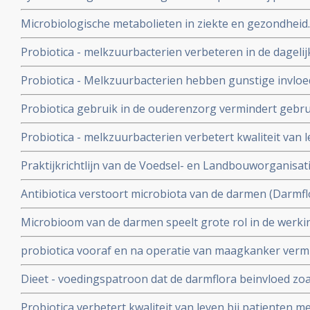
vermindert kans op sterfte aan infectie, geeft korter zi
Microbiologische metabolieten in ziekte en gezondheid. 
gebruik van antibiotica copy 1
uitlegt van een goede darmflora en hoe je die kunt ver
Probiotica - melkzuurbacterien verbeteren in de dageli
mensen, de kwaliteit van leven, minder maag-darmklach
Probiotica - Melkzuurbacterien hebben gunstige invloed
verbetert de ontlasting
stamceltransplantatie moeten ondergaan.
Probiotica gebruik in de ouderenzorg vermindert gebrui
veel minder diarree aldus een proefproject van de RIV
Probiotica - melkzuurbacterien verbetert kwaliteit van 
hebben van hooikoorts
Praktijkrichtlijn van de Voedsel- en Landbouworganisat
WHO - de Wereldgezondheidsorganisatie voor gebruik v
Antibiotica verstoort microbiota van de darmen (Darmflo
darmproblemen
kan de darmflora al ernstig verstoren. Regelmatig antib
Microbioom van de darmen speelt grote rol in de werki
chronische schade toebrengen
immuunsysteem. Verbeteren van het microbioom kan pos
probiotica vooraf en na operatie van maagkanker vermi
verschillende vormen van kanker
herstelt darmflora sneller en beter in vergelijking met 
Dieet - voedingspatroon dat de darmflora beinvloed zoal
invloed op aanslaan van immuuntherapie met anti-PD m
Probiotica verbetert kwaliteit van leven bij patienten me