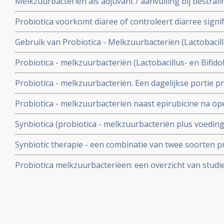
Melkzuurbacteriën als adjuvant / aanvulling bij bestra
Probiotica voorkomt diaree of controleert diarree signifi
ontstaan door antibioticagebruik blijkt uit grote overzic
Gebruik van Probiotica - Melkzuurbacteriën (Lactobacillu
reduceert het ziekteverzuim door maag- en darmproble
Probiotica - melkzuurbacteriën (Lactobacillus- en Bifido
gerandomiseerde placebo gecontroleerde studie bij 26
de aanpak en vernietiging van de Helicobactor Pylori e
Probiotica - melkzuurbacteriën. Een dagelijkse portie pr
tot 90%, zelfs bij patienten die resistent waren voor anti
de kans op leverkanker, blijkt uit een gerandomiseerde 
Probiotica - melkzuurbacterien naast epirubicine na op
geplaatst 3 juni 2006.
significant meer driejaars ziektevrije overlevingen.
Synbiotica (probiotica - melkzuurbacteriën plus voeding
aanmerkelijk minder infecties na leveroperatie.19 procen
Synbiotic therapie - een combinatie van twee soorten p
procent in controlegroep aldus gerandomiseerde studie
positief helend effect bij het bestrijden van ziekte van 
Probiotica melkzuurbacteriëen: een overzicht van studi
gerandomiseerde studies
van probiotica naast behandelingen van kanker en hers
belastende behandelingen