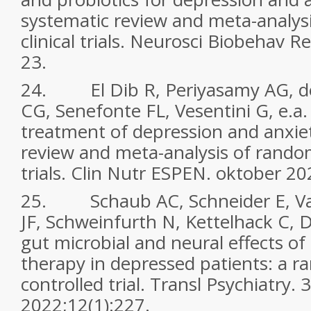
systematic review and meta-analysi
clinical trials. Neurosci Biobehav R
23.
24. El Dib R, Periyasamy AG, de 
CG, Senefonte FL, Vesentini G, e.a. 
treatment of depression and anxiet
review and meta-analysis of rando
trials. Clin Nutr ESPEN. oktober 2
25. Schaub AC, Schneider E, Va
JF, Schweinfurth N, Kettelhack C, Dol
gut microbial and neural effects of
therapy in depressed patients: a 
controlled trial. Transl Psychiatry. 3
2022;12(1):227.