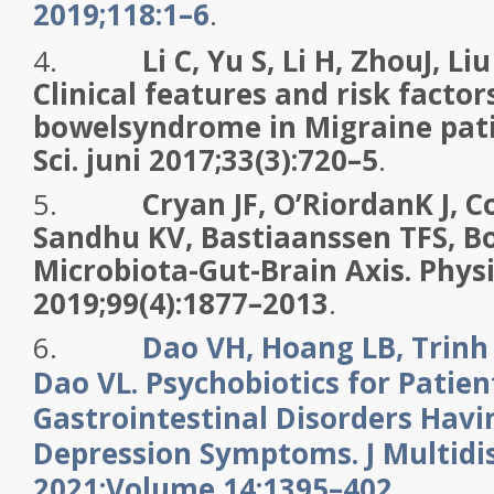
2019;118:1–6
.
4.
Li C, Yu S, Li H, ZhouJ, Liu
Clinical features and risk factors
bowelsyndrome in Migraine pati
Sci. juni 2017;33(3):720–5
.
5.
Cryan JF, O’RiordanK J, 
Sandhu KV, Bastiaanssen TFS, B
Microbiota-Gut-Brain Axis. Physi
2019;99(4):1877–2013
.
6.
Dao VH, Hoang LB, Trinh
Dao VL. Psychobiotics for Patien
Gastrointestinal Disorders Havi
Depression Symptoms. J Multidis
2021;Volume 14:1395–402
.