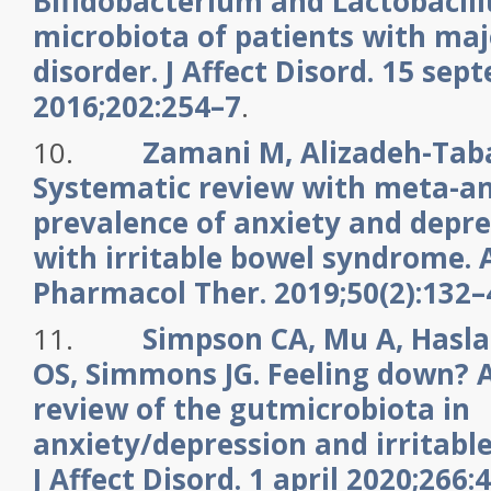
Bifidobacterium and Lactobacill
microbiota of patients with maj
disorder. J Affect Disord. 15 se
2016;202:254–7
.
10.
Zamani M, Alizadeh-Taba
Systematic review with meta-ana
prevalence of anxiety and depre
with irritable bowel syndrome. 
Pharmacol Ther. 2019;50(2):132–
11.
Simpson CA, Mu A, Hasl
OS, Simmons JG. Feeling down? 
review of the gutmicrobiota in
anxiety/depression and irritabl
J Affect Disord. 1 april 2020;266: