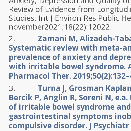
Anxiety, Depression and Quality o
Review of Evidence from Longitudi
Studies. Int J Environ Res Public He
november2021;18(22):12022.
2.
Zamani M, Alizadeh-Taba
Systematic review with meta-ana
prevalence of anxiety and depre
with irritable bowel syndrome. 
Pharmacol Ther. 2019;50(2):132–
3.
Turna J, Grosman Kaplan
Bercik P, Anglin R, Soreni N, e.a
of irritable bowel syndrome and
gastrointestinal symptoms inob
compulsive disorder. J Psychiat