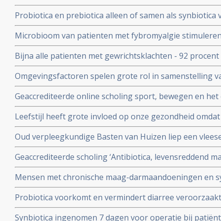
Prikkelbaredarmsyndroom (PDS)
Probiotica en prebiotica alleen of samen als synbioti
van depressie en angst bij patiënten met een depressie
Microbioom van patienten met fybromyalgie stimuleren
gebruiken ervan
darmmicrobioom van gezonde mensen vermindert pijn en
Bijna alle patienten met gewrichtsklachten - 92 procent
leven aanzienlijk
waarbij reguliere en complementaire middelen worden
Omgevingsfactoren spelen grote rol in samenstelling v
darmmicrobiota en heeft grote invloed op onze gezond
Geaccrediteerde online scholing sport, bewegen en he
en therapeuten. Data 23 mei 2024 en 4 juni 2024. Deelna
Leefstijl heeft grote invloed op onze gezondheid omdat
wordt aangetast. Dagelijks probiotica kan helpen darmf
Oud verpleegkundige Basten van Huizen liep een vlees
zwaar verminkte maar met probiotica herstelde hij zo ver
Geaccrediteerde scholing ‘Antibiotica, levensreddend m
kan doen
en 13 juni 2023 via webinar vanuit Winclove Amsterdam
Mensen met chronische maag-darmaandoeningen en s
angstigheid kunnen baat hebben bij probiotica
Probiotica voorkomt en vermindert diarree veroorzaakt 
blijkt uit internationaal onderzoek.
Synbiotica ingenomen 7 dagen voor operatie bij patië