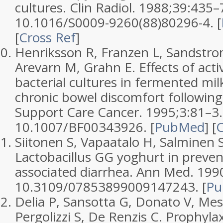
cultures.
Clin Radiol.
1988;
39
:435–7
10.1016/S0009-9260(88)80296-4.
[
[
Cross Ref
]
Henriksson R, Franzen L, Sandstro
Arevarn M, Grahn E. Effects of acti
bacterial cultures in fermented mil
chronic bowel discomfort following 
Support Care Cancer.
1995;
3
:81–3.
10.1007/BF00343926.
[
PubMed
]
[
C
Siitonen S, Vapaatalo H, Salminen S
Lactobacillus GG yoghurt in prevent
associated diarrhea.
Ann Med.
199
10.3109/07853899009147243.
[
Pu
Delia P, Sansotta G, Donato V, Mes
Pergolizzi S, De Renzis C. Prophylax