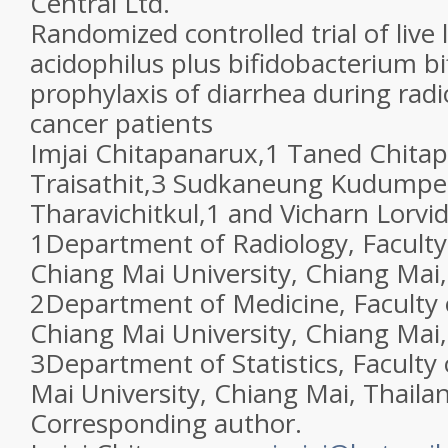
Central Ltd.
Randomized controlled trial of live 
acidophilus plus bifidobacterium b
prophylaxis of diarrhea during radi
cancer patients
Imjai Chitapanarux,
1
Taned Chitap
Traisathit,
3
Sudkaneung Kudumpe
Tharavichitkul,
1
and Vicharn Lorvi
1
Department of Radiology, Faculty
Chiang Mai University, Chiang Mai,
2
Department of Medicine, Faculty 
Chiang Mai University, Chiang Mai,
3
Department of Statistics, Faculty
Mai University, Chiang Mai, Thaila
Corresponding author.