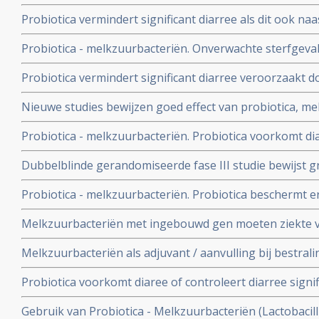
kinderen tegen erfelijke allergien, maar niet tegen ast
Probiotica vermindert significant diarree als dit ook na
bij diarree veroorzaakt door de bacterie: C. Difficile
Probiotica - melkzuurbacteriën. Onverwachte sterfgeval
probiotica en alvleesklierontsteking - wrange speling va
Probiotica vermindert significant diarree veroorzaakt do
Rayes die inzage kreeg in onderzoeksrapport. UMC wei
met baarmoederhalskanker die daarvoor bestraald we
Nieuwe studies bewijzen goed effect van probiotica, mel
chemokuur
voorkomen en genezen van diarree en darmproblemen 
Probiotica - melkzuurbacteriën. Probiotica voorkomt d
Helicobacter Pylori, de bacterie die vaak verantwoordel
bestraling bij darmkanker, aldus gerandomiseerde dub
en maagkanker.
Dubbelblinde gerandomiseerde fase III studie bewijst g
gecontroleerde fase III studie. Artikel geplaatst 31 okto
melkzuurbacteriën - in versterken immuunsysteem bij kl
Probiotica - melkzuurbacteriën. Probiotica beschermt e
geplaatst februari 2004
beademingsmachine tegen ontwikkelen van longontsteki
Melkzuurbacteriën met ingebouwd gen moeten ziekte
Zweedse studie. Artikel geplaatst 8 maart 2008.
genezen aldus nieuwe proef in AMC. Artikel geplaatst 1 
Melkzuurbacteriën als adjuvant / aanvulling bij bestra
Probiotica voorkomt diaree of controleert diarree signifi
ontstaan door antibioticagebruik blijkt uit grote overzic
Gebruik van Probiotica - Melkzuurbacteriën (Lactobacillu