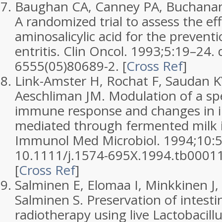
Baughan CA, Canney PA, Buchanan
A randomized trial to assess the eff
aminosalicylic acid for the preventi
entritis.
Clin Oncol.
1993;
5
:19–24. 
6555(05)80689-2.
[
Cross Ref
]
Link-Amster H, Rochat F, Saudan K
Aeschliman JM. Modulation of a sp
immune response and changes in in
mediated through fermented milk 
Immunol Med Microbiol.
1994;
10
:
10.1111/j.1574-695X.1994.tb00011
[
Cross Ref
]
Salminen E, Elomaa I, Minkkinen J,
Salminen S. Preservation of intestin
radiotherapy using live Lactobacill