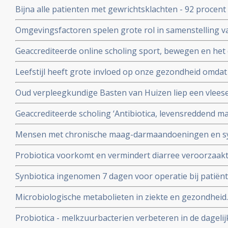
Bijna alle patienten met gewrichtsklachten - 92 procent
leven aanzienlijk
waarbij reguliere en complementaire middelen worden
Omgevingsfactoren spelen grote rol in samenstelling v
darmmicrobiota en heeft grote invloed op onze gezond
Geaccrediteerde online scholing sport, bewegen en he
en therapeuten. Data 23 mei 2024 en 4 juni 2024. Deelna
Leefstijl heeft grote invloed op onze gezondheid omdat
wordt aangetast. Dagelijks probiotica kan helpen darmf
Oud verpleegkundige Basten van Huizen liep een vlees
zwaar verminkte maar met probiotica herstelde hij zo ver
Geaccrediteerde scholing ‘Antibiotica, levensreddend m
kan doen
en 13 juni 2023 via webinar vanuit Winclove Amsterdam
Mensen met chronische maag-darmaandoeningen en s
angstigheid kunnen baat hebben bij probiotica
Probiotica voorkomt en vermindert diarree veroorzaakt 
blijkt uit internationaal onderzoek.
Synbiotica ingenomen 7 dagen voor operatie bij patië
vermindert kans op sterfte aan infectie, geeft korter zi
Microbiologische metabolieten in ziekte en gezondheid. 
gebruik van antibiotica copy 1
uitlegt van een goede darmflora en hoe je die kunt ver
Probiotica - melkzuurbacterien verbeteren in de dageli