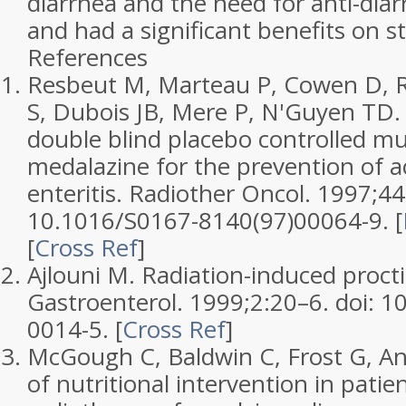
diarrhea and the need for anti-dia
and had a significant benefits on s
References
Resbeut M, Marteau P, Cowen D, R
S, Dubois JB, Mere P, N'Guyen TD
double blind placebo controlled mu
medalazine for the prevention of a
enteritis.
Radiother Oncol.
1997;
44
10.1016/S0167-8140(97)00064-9.
[
[
Cross Ref
]
Ajlouni M. Radiation-induced procti
Gastroenterol.
1999;
2
:20–6. doi: 
0014-5.
[
Cross Ref
]
McGough C, Baldwin C, Frost G, An
of nutritional intervention in patie