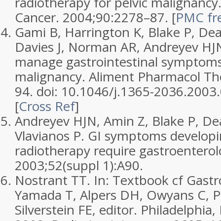
radiotherapy for pelvic malignancy
Cancer.
2004;
90
:2278–87.
[
PMC fre
Gami B, Harrington K, Blake P, Dea
Davies J, Norman AR, Andreyev HJ
manage gastrointestinal symptoms 
malignancy.
Aliment Pharmacol Th
94. doi: 10.1046/j.1365-2036.2003
[
Cross Ref
]
Andreyev HJN, Amin Z, Blake P, Dea
Vlavianos P. GI symptoms developin
radiotherapy require gastroenterol
2003;
52
(suppl 1):A90.
Nostrant TT. In:
Textbook cf Gastr
Yamada T, Alpers DH, Owyans C, 
Silverstein FE, editor. Philadelphia,