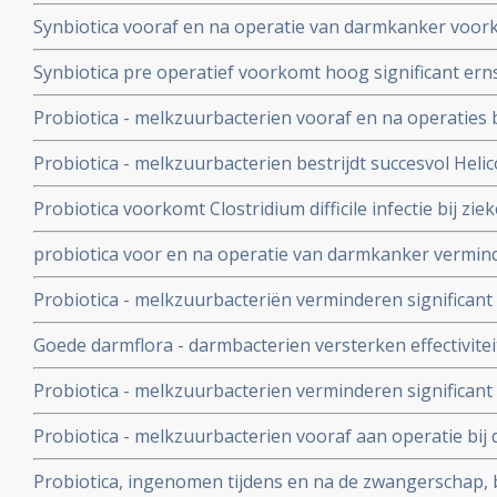
radiotherapie bij kanker in de buik of bekken voorkom
Synbiotica vooraf en na operatie van darmkanker voork
operatieve infecties in vergelijking met placebo. 1 vs 9 u
Synbiotica pre operatief voorkomt hoog significant erns
in gebied van alvleesklier. 6 versus geen sterfgevallen t
Probiotica - melkzuurbacterien vooraf en na operatie
ernstige infecties, bevorderen sneller herstel en zorge
Probiotica - melkzuurbacterien bestrijdt succesvol Helic
ziekenhuisopname
veel minder bijwerkingen van anti-biotica bij bestrijding
Probiotica voorkomt Clostridium difficile infectie bij zi
biotica krijgen met meer dan 50 procent
probiotica voor en na operatie van darmkanker verminde
minder infecties, versnelt herstel ontlasting en maagfun
Probiotica - melkzuurbacteriën verminderen significan
placebo
chemo met irinitocan bij darmkankerpatienten. Gewone d
Goede darmflora - darmbacterien versterken effectivite
Ernstige diarree: 17,4 vs nul procent
immuunstimulatie - aanmaak extra T- killercellen - in 
Probiotica - melkzuurbacterien verminderen significant
operatie en zorgen voor sneller herstel en korter verbli
Probiotica - melkzuurbacterien vooraf aan operatie b
een groot deel de kans op infecties ten gevolge van ope
Probiotica, ingenomen tijdens en na de zwangerschap,