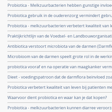
mensen, de kwaliteit van leven, minder maag-darmklach
Probiotica - Melkzuurbacterien hebben gunstige invloed
verbetert de ontlasting
stamceltransplantatie moeten ondergaan.
Probiotica gebruik in de ouderenzorg vermindert gebrui
veel minder diarree aldus een proefproject van de RIV
Probiotica - melkzuurbacterien verbetert kwaliteit van 
hebben van hooikoorts
Praktijkrichtlijn van de Voedsel- en Landbouworganisat
WHO - de Wereldgezondheidsorganisatie voor gebruik v
Antibiotica verstoort microbiota van de darmen (Darmflo
darmproblemen
kan de darmflora al ernstig verstoren. Regelmatig antib
Microbioom van de darmen speelt grote rol in de werki
chronische schade toebrengen
immuunsysteem. Verbeteren van het microbioom kan pos
probiotica vooraf en na operatie van maagkanker vermi
verschillende vormen van kanker
herstelt darmflora sneller en beter in vergelijking met 
Dieet - voedingspatroon dat de darmflora beinvloed zoal
invloed op aanslaan van immuuntherapie met anti-PD m
Probiotica verbetert kwaliteit van leven bij patienten me
prikkelbare darm
Waarvoor dient probiotica en waar kan je dat kopen?
Probiotica - melkzuurbacterien kunnen diarree veroor