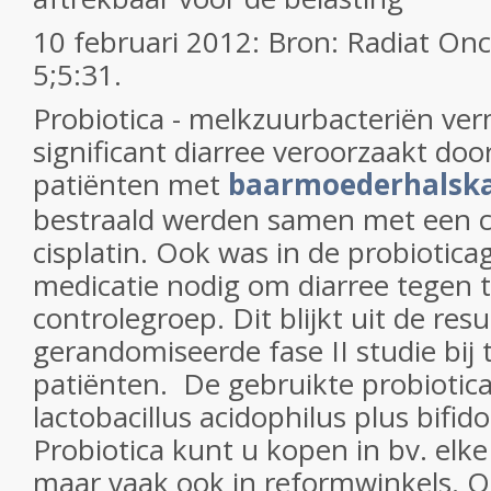
10 februari 2012: Bron: Radiat On
5;5:31.
Probiotica - melkzuurbacteriën ve
significant diarree veroorzaakt door
patiënten met
baarmoederhalsk
bestraald werden samen met een 
cisplatin. Ook was in de probiotic
medicatie nodig om diarree tegen 
controlegroep. Dit blijkt uit de res
gerandomiseerde fase II studie bij 
patiënten. De gebruikte probiotic
lactobacillus acidophilus plus bifi
Probiotica kunt u kopen in bv. elk
maar vaak ook in reformwinkels. 