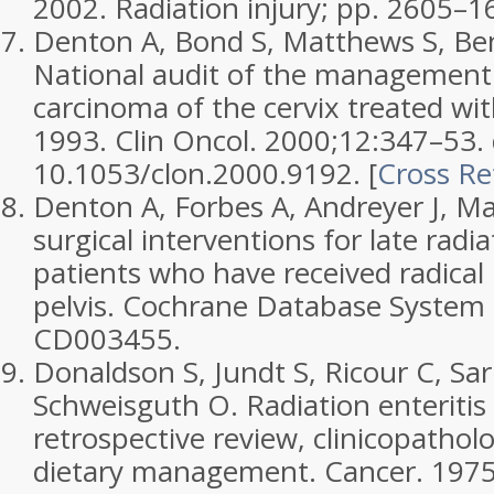
2002. Radiation injury; pp. 2605–1
Denton A, Bond S, Matthews S, Ben
National audit of the management
carcinoma of the cervix treated wit
1993.
Clin Oncol.
2000;
12
:347–53. 
10.1053/clon.2000.9192.
[
Cross Re
Denton A, Forbes A, Andreyer J, Ma
surgical interventions for late radia
patients who have received radical
pelvis.
Cochrane Database System 
CD003455.
Donaldson S, Jundt S, Ricour C, Sar
Schweisguth O. Radiation enteritis 
retrospective review, clinicopathol
dietary management.
Cancer.
1975