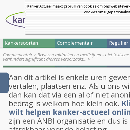
Kanker Actueel maakt gebruik van cookies om ons websiteverk
cookies om u gepersonalisee
Kankersoorten
Complementair
Regulier
Complementair
>
Bewezen middelen en medicijnen - niet toxische 
vermindert significant diarree veroorzaakt…
>
Aan dit artikel is enkele uren gewe
vertalen, plaatsen enz. Als u ons w
dan kan dat via een al of niet anon
bedrag is welkom hoe klein ook.
Kl
wilt helpen kanker-actueel onli
zijn een ANBI organisatie en dus i
aftrekbaar voor de belasting