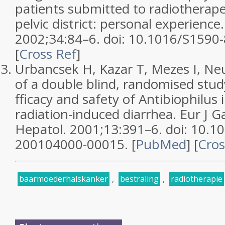
patients submitted to radiotherap
pelvic district: personal experience
2002;
34
:84–6. doi: 10.1016/S1590
[
Cross Ref
]
Urbancsek H, Kazar T, Mezes I, Ne
of a double blind, randomised stud
fficacy and safety of Antibiophilus 
radiation-induced diarrhea.
Eur J G
Hepatol.
2001;
13
:391–6. doi: 10.
200104000-00015.
[
PubMed
]
[
Cros
baarmoederhalskanker
,
bestraling
,
radiotherapie