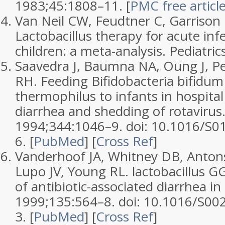
1983;
45
:1808–11.
[
PMC free articl
Van Neil CW, Feudtner C, Garrison
Lactobacillus therapy for acute infe
children: a meta-analysis.
Pediatric
Saavedra J, Baumna NA, Oung J, P
RH. Feeding Bifidobacteria bifidu
thermophilus to infants in hospital
diarrhea and shedding of rotavirus
1994;
344
:1046–9. doi: 10.1016/S
6.
[
PubMed
]
[
Cross Ref
]
Vanderhoof JA, Whitney DB, Anton
Lupo JV, Young RL. lactobacillus G
of antibiotic-associated diarrhea in
1999;
135
:564–8. doi: 10.1016/S00
3.
[
PubMed
]
[
Cross Ref
]