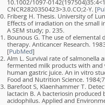
10.1002/1097-0142(197504)35:4<1
CNCR2820350423>3.0.CO;2-Y.
[
Pu
Friberg H.
Thesis.
University of Lu
Effects of irradiation on the small i
A SEM study; p. 235.
Bounous G. The use of elemental d
therapy.
Anticancer Research.
1983
[
PubMed
]
Alm L. Survival rate of salmonella a
fermented milk products with and
human gastric juice. An in vitro st
Food and Nutrition Science.
1984;
7
Barefoot S, Klaenhammer T. Detecti
lactacin B. A bacteriosin produced b
acidophilus.
Applied and Environme