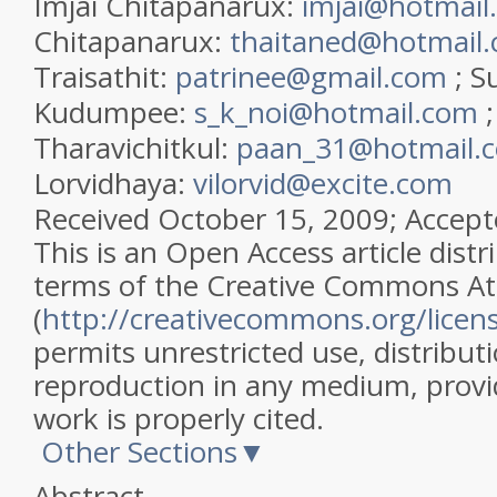
Imjai Chitapanarux:
imjai@hotmail
Chitapanarux:
thaitaned@hotmail
Traisathit:
patrinee@gmail.com
;
S
Kudumpee:
s_k_noi@hotmail.com
Tharavichitkul:
paan_31@hotmail.
Lorvidhaya:
vilorvid@excite.com
Received October 15, 2009; Accept
This is an Open Access article dist
terms of the Creative Commons Att
(
http://creativecommons.org/licen
permits unrestricted use, distribut
reproduction in any medium, provid
work is properly cited.
Other Sections▼
Abstract