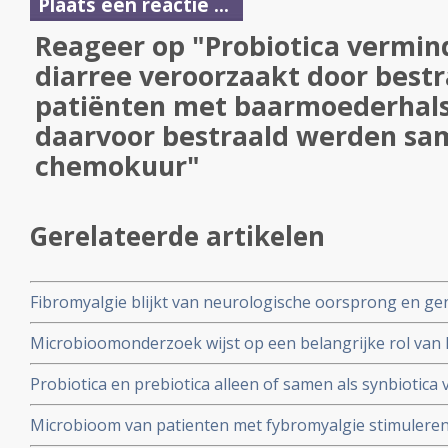
Plaats een reactie ...
Reageer op "Probiotica vermind
diarree veroorzaakt door bestra
patiënten met baarmoederhals
daarvoor bestraald werden sa
chemokuur"
Gerelateerde artikelen
Fibromyalgie blijkt van neurologische oorsprong en ge
ziekte van Huntington een chronische erfelijke ziekte a
Microbioomonderzoek wijst op een belangrijke rol van
studie onder gegevens van 2.563.755 mensen
Prikkelbaredarmsyndroom (PDS)
Probiotica en prebiotica alleen of samen als synbioti
van depressie en angst bij patiënten met een depressie
Microbioom van patienten met fybromyalgie stimuleren
gebruiken ervan
darmmicrobioom van gezonde mensen vermindert pijn en